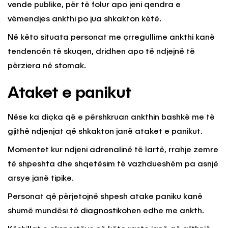
vende publike, për të folur apo jeni qendra e
vëmendjes ankthi po jua shkakton këtë.
Në këto situata personat me çrregullime ankthi kanë
tendencën të skuqen, dridhen apo të ndjejnë të
përziera në stomak.
Ataket e panikut
Nëse ka diçka që e përshkruan ankthin bashkë me të
gjithë ndjenjat që shkakton janë ataket e panikut.
Momentet kur ndjeni adrenalinë të lartë, rrahje zemre
të shpeshta dhe shqetësim të vazhdueshëm pa asnjë
arsye janë tipike.
Personat që përjetojnë shpesh atake paniku kanë
shumë mundësi të diagnostikohen edhe me ankth.