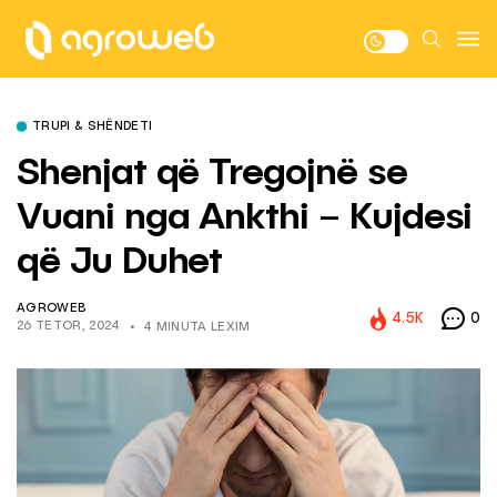
TRUPI & SHËNDETI
Shenjat që Tregojnë se
Vuani nga Ankthi – Kujdesi
që Ju Duhet
AGROWEB
4.5K
0
26 TETOR, 2024
4 MINUTA LEXIM