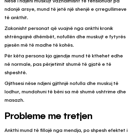
Nëse i ndjeni muskujt vazhdimisht të tensionuar pa
ndonjë arsye, mund të jetë një shenjë e çrregullimeve
të ankthit.
Zakonisht personat që vuajnë nga ankthi kronik
shtrëngojnë dhëmbët, nofullën dhe muskujt e fytyrës
pjesën më të madhe të kohës.
Për këta persona kjo gjendje mund të kthehet edhe
në normale, pas përjetimit shumë të gjatë e të
shpeshtë.
Gjithsesi nëse ndjeni gjithnjë nofulla dhe muskuj të
lodhur, mundohuni të bëni sa më shumë ushtrime dhe
masazh.
Probleme me tretjen
Ankthi mund të fillojë nga mendja, po shpesh efektet i