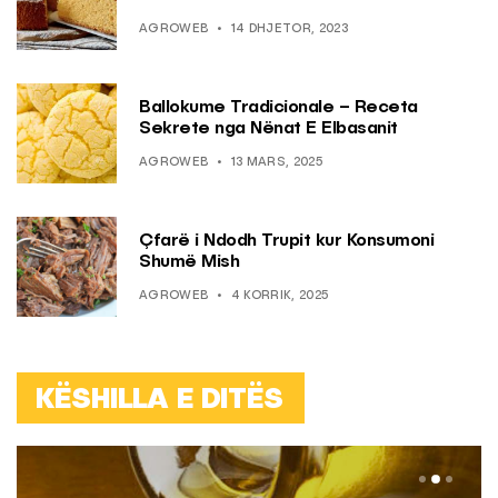
AGROWEB
14 DHJETOR, 2023
Ballokume Tradicionale – Receta
Sekrete nga Nënat E Elbasanit
AGROWEB
13 MARS, 2025
Çfarë i Ndodh Trupit kur Konsumoni
Shumë Mish
AGROWEB
4 KORRIK, 2025
KËSHILLA E DITËS