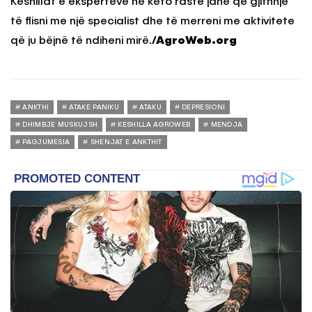
Këshillat e ekspertëve në këto raste janë që gjithnjë
të flisni me një specialist dhe të merreni me aktivitete
që ju bëjnë të ndiheni mirë.
/AgroWeb.org
ANKTHI
ATAKE PANIKU
ATAKU
DEPRESIONI
DHIMBJE MUSKUJSH
KESHILLA AGROWEB
MENDJA
PAGJUMESIA
SHENJAT E ANKTHIT