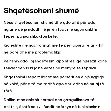
Shqetësoheni shumë
Nëse shqetësoheni shumë dhe çdo ditë për çdo
ngjarje që ju ndodh në jetën tuaj, me siguri ankthi i
tepërt po jua shkakton këtë.
Kjo është një nga format më të përhapura të ankthit
në botë dhe më problematikja.
Përfshin çdo lloj shqetësimi apo stresi që njerëzit kanë
tendencën t’i krijojnë vetes në mënyrë të tepruar.
Shqetësimi i tepërt lidhet me përsëritjen e një ngjarje
në kokë, për ditë me radhë apo deri edhe në muaj të
tërë.
Dallimi mes ankthit normal dhe çrregullimeve të
ankthit, është se ky i fundit ndërhyn në funksionimin