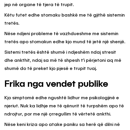
jep në organe të tjera të trupit.
Këtu futet edhe stomaku bashkë me të gjithë sistemin
tretës.
Nëse ndjeni probleme të vazhdueshme me sistemin
tretës apo stomakun edhe kjo mund të jetë një shenjë.
Sistemi tretës është shumë i ndjeshëm ndaj stresit
dhe ankthit, ndaj sa më të shpesh t’i përjetoni aq më
shumë do të preket kjo pjesë e trupit tuaj.
Frika nga vendet publike
Kjo simptomë edhe ngushtë lidhur me psikologjinë e
njeriut. Nuk ka lidhje me të qënurit të turpshëm apo të
ndrojtur, por me një çrregullim të vërtetë ankthi.
Nëse keni kriza apo atake paniku sa herë që dilni në