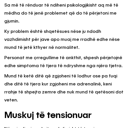
Sa më të rënduar të ndiheni psikologjikisht aq më të
mëdha do të jenë problemet që do të përjetoni me
gjumin.
Ky problem është shqetësues nëse ju ndodh
vazhdimisht për jave apo muaj me rradhë edhe nëse
mund të jetë kthyer në normalitet.
Personat me çrregullime të ankthit, shpesh përjetojnë
edhe simptoma të tjera të ndryshme nga njëra tjetra.
Mund të ketë ditë që zgjoheni të lodhur ose pa fuqi
dhe ditë të tjera kur zgjoheni me adrenalinë, keni
rrahje të shpejta zemre dhe nuk mund të qetësoni dot
veten.
Muskuj të tensionuar