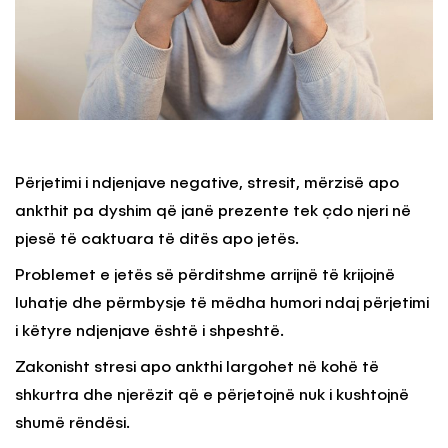
Përjetimi i ndjenjave negative, stresit, mërzisë apo
ankthit pa dyshim që janë prezente tek çdo njeri në
pjesë të caktuara të ditës apo jetës.
Problemet e jetës së përditshme arrijnë të krijojnë
luhatje dhe përmbysje të mëdha humori ndaj përjetimi
i këtyre ndjenjave është i shpeshtë.
Zakonisht stresi apo ankthi largohet në kohë të
shkurtra dhe njerëzit që e përjetojnë nuk i kushtojnë
shumë rëndësi.