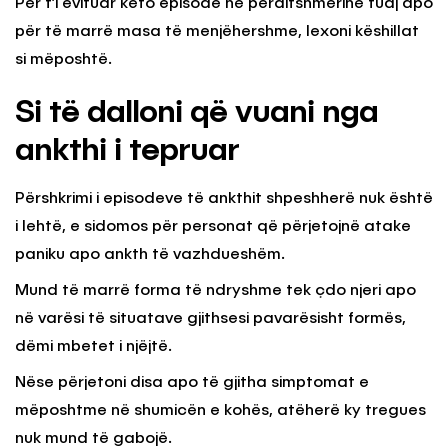
Për t’i evituar këto episode në përditshmërinë tuaj apo
për të marrë masa të menjëhershme, lexoni këshillat
si mëposhtë.
Si të dalloni që vuani nga
ankthi i tepruar
Përshkrimi i episodeve të ankthit shpeshherë nuk është
i lehtë, e sidomos për personat që përjetojnë atake
paniku apo ankth të vazhdueshëm.
Mund të marrë forma të ndryshme tek çdo njeri apo
në varësi të situatave gjithsesi pavarësisht formës,
dëmi mbetet i njëjtë.
Nëse përjetoni disa apo të gjitha simptomat e
mëposhtme në shumicën e kohës, atëherë ky tregues
nuk mund të gabojë.