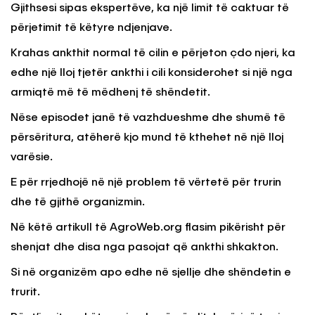
Gjithsesi sipas ekspertëve, ka një limit të caktuar të
përjetimit të këtyre ndjenjave.
Krahas ankthit normal të cilin e përjeton çdo njeri, ka
edhe një lloj tjetër ankthi i cili konsiderohet si një nga
armiqtë më të mëdhenj të shëndetit.
Nëse episodet janë të vazhdueshme dhe shumë të
përsëritura, atëherë kjo mund të kthehet në një lloj
varësie.
E për rrjedhojë në një problem të vërtetë për trurin
dhe të gjithë organizmin.
Në këtë artikull të AgroWeb.org flasim pikërisht për
shenjat dhe disa nga pasojat që ankthi shkakton.
Si në organizëm apo edhe në sjellje dhe shëndetin e
trurit.