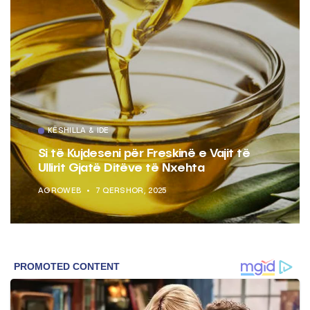
KËSHILLA & IDE
Si të Kujdeseni për Freskinë e Vajit të
Ullirit Gjatë Ditëve të Nxehta
AGROWEB
7 QERSHOR, 2025