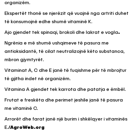
organizëm.
Ekspertët thonë se njerëzit që vuajnë nga artriti duhet
të konsumojnë edhe shumë vitaminë K.
Ajo gjendet tek spinaqi, brokoli dhe lakrat e vogla
.
Ngrënia e më shumë ushqimeve të pasura me
antioksidantë, të cilat neutralizojnë këto substanca,
mbron gjymtyrët.
Vitaminat A, C dhe E janë të fuqishme për të mbrojtur
të gjitha indet në organizëm.
Vitamina A gjendet tek karrota dhe patatja e ëmbël.
Frutat e freskëta dhe perimet jeshile janë të pasura
me vitaminë C.
Arrorët dhe farat janë një burim i shkëlqyer i vitaminës
E.
/AgroWeb.org