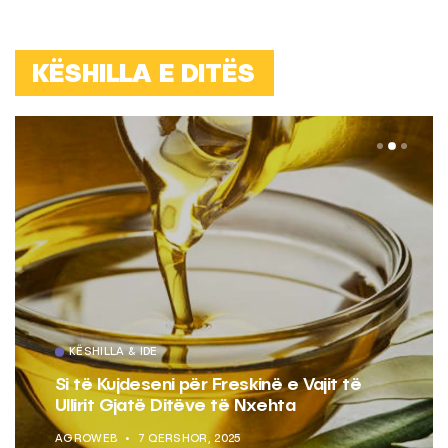
KËSHILLA E DITËS
KËSHILLA & IDE
Si të Kujdeseni për Freskinë e Vajit të
Ullirit Gjatë Ditëve të Nxehta
AGROWEB
7 QERSHOR, 2025