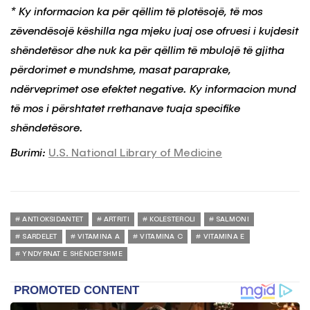
* Ky informacion ka për qëllim të plotësojë, të mos
zëvendësojë këshilla nga mjeku juaj ose ofruesi i kujdesit
shëndetësor dhe nuk ka për qëllim të mbulojë të gjitha
përdorimet e mundshme, masat paraprake,
ndërveprimet ose efektet negative. Ky informacion mund
të mos i përshtatet rrethanave tuaja specifike
shëndetësore.
Burimi:
U.S. National Library of Medicine
ANTIOKSIDANTET
ARTRITI
KOLESTEROLI
SALMONI
SARDELET
VITAMINA A
VITAMINA C
VITAMINA E
YNDYRNAT E SHËNDETSHME