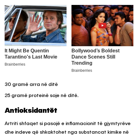
30 gramë arra në ditë
25 gramë proteinë soje në ditë.
Antioksidantët
Artriti shfaqet si pasojë e inflamacionit të gjymtyrëve
dhe indeve që shkaktohet nga substancat kimike në