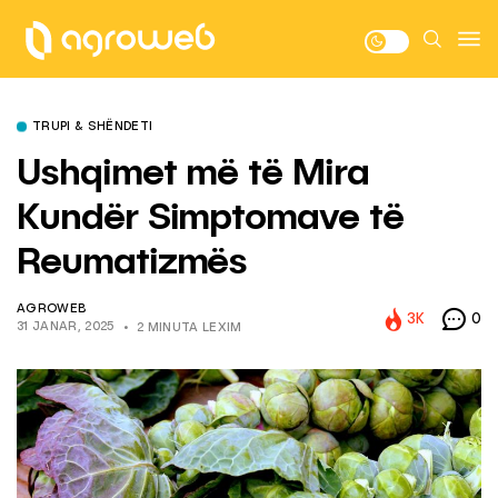
TRUPI & SHËNDETI
Ushqimet më të Mira
Kundër Simptomave të
Reumatizmës
AGROWEB
3K
0
31 JANAR, 2025
2 MINUTA LEXIM