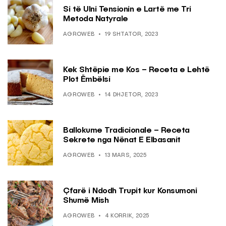
Si të Ulni Tensionin e Lartë me Tri
Metoda Natyrale
AGROWEB
19 SHTATOR, 2023
Kek Shtëpie me Kos – Receta e Lehtë
Plot Ëmbëlsi
AGROWEB
14 DHJETOR, 2023
Ballokume Tradicionale – Receta
Sekrete nga Nënat E Elbasanit
AGROWEB
13 MARS, 2025
Çfarë i Ndodh Trupit kur Konsumoni
Shumë Mish
AGROWEB
4 KORRIK, 2025