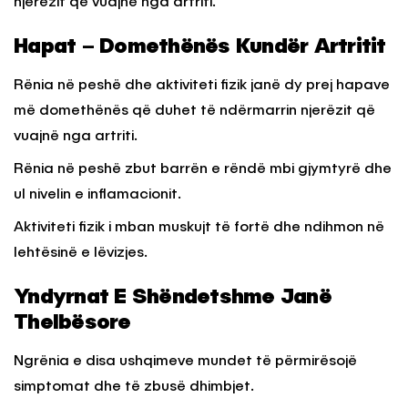
njerëzit që vuajnë nga artriti.
Hapat – Domethënës Kundër Artritit
Rënia në peshë dhe aktiviteti fizik janë dy prej hapave
më domethënës që duhet të ndërmarrin njerëzit që
vuajnë nga artriti.
Rënia në peshë zbut barrën e rëndë mbi gjymtyrë dhe
ul nivelin e inflamacionit.
Aktiviteti fizik i mban muskujt të fortë dhe ndihmon në
lehtësinë e lëvizjes.
Yndyrnat E Shëndetshme Janë
Thelbësore
Ngrënia e disa ushqimeve mundet të përmirësojë
simptomat dhe të zbusë dhimbjet.