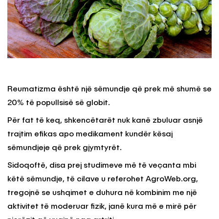
Reumatizma është një sëmundje që prek më shumë se
20% të popullsisë së globit.
Për fat të keq, shkencëtarët nuk kanë zbuluar asnjë
trajtim efikas apo medikament kundër kësaj
sëmundjeje që prek gjymtyrët.
Sidoqoftë, disa prej studimeve më të veçanta mbi
këtë sëmundje, të cilave u referohet AgroWeb.org,
tregojnë se ushqimet e duhura në kombinim me një
aktivitet të moderuar fizik, janë kura më e mirë për