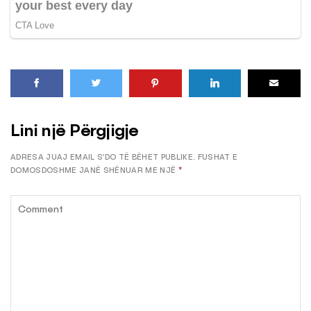
Lini një Përgjigje
ADRESA JUAJ EMAIL S’DO TË BËHET PUBLIKE.
FUSHAT E
DOMOSDOSHME JANË SHËNUAR ME NJË
*