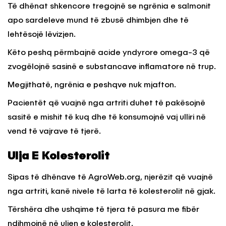
Të dhënat shkencore tregojnë se ngrënia e salmonit
apo sardeleve mund të zbusë dhimbjen dhe të
lehtësojë lëvizjen.
Këto peshq përmbajnë acide yndyrore omega-3 që
zvogëlojnë sasinë e substancave inflamatore në trup.
Megjithatë, ngrënia e peshqve nuk mjafton.
Pacientët që vuajnë nga artriti duhet të pakësojnë
sasitë e mishit të kuq dhe të konsumojnë vaj ulliri në
vend të vajrave të tjerë.
Ulja E Kolesterolit
Sipas të dhënave të AgroWeb.org, njerëzit që vuajnë
nga artriti, kanë nivele të larta të kolesterolit në gjak.
Tërshëra dhe ushqime të tjera të pasura me fibër
ndihmojnë në uljen e kolesterolit.