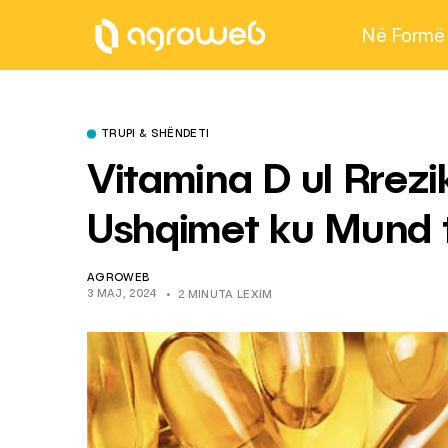
Në Formë
TRUPI & SHËNDETI
Vitamina D ul Rrezi
Ushqimet ku Mund t
AGROWEB
3 MAJ, 2024
2 MINUTA LEXIM