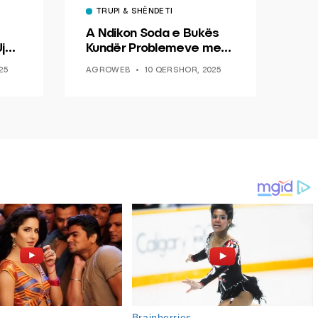
TRUPI & SHËNDETI
A Ndikon Soda e Bukës
jë
Kundër Problemeve me
Diabetin
25
AGROWEB
10 QERSHOR, 2025