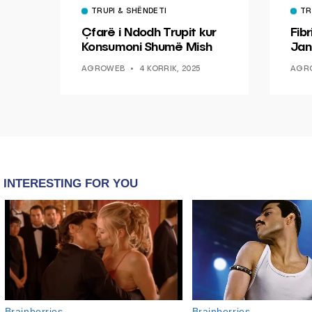
TRUPI & SHËNDETI
TR
Çfarë i Ndodh Trupit kur
Fibr
Konsumoni Shumë Mish
Jan
Mun
AGROWEB
4 KORRIK, 2025
AGR