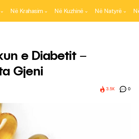
Në Krahasim
Në Kuzhinë
Në Natyrë
Në
kun e Diabetit –
a Gjeni
3.5K
0