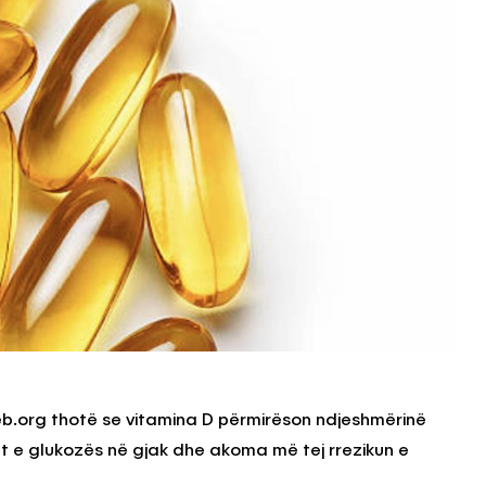
Web.org thotë se vitamina D përmirëson ndjeshmërinë
let e glukozës në gjak dhe akoma më tej rrezikun e