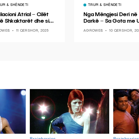
UPI & SHËNDETI
TRUPI & SHËNDETI
ilacioni Atrial – Cilët
Nga Mëngjesi Deri në
ë Shkaktarët dhe si
Darkë – Sa Gota me U
d ta Parandaloni
Duhet të Pini
OWEB
11 QERSHOR, 2025
AGROWEB
10 QERSHOR, 20