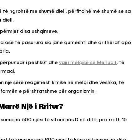
ë të ngrohtë me shumë diell, përfitojnë më shumë se sa
diell.
përmjet disa ushqimeve.
ara ose të pasurura siç janë qumështi dhe drithërat apo
bria.
papërpunuar i peshkut dhe
vaji i mëlçisë së Merlucit
, të
armaci.
n një sërë reagimesh kimike në mëlçi dhe veshka, të
ë formën e përshtatshme për organizmin.
arrë Një i Rritur?
onsumojnë 600 njësi të vitaminës D në ditë, pra rreth 15
et të konsumojnë 800 njësi të kësaj vitamine në ditë,