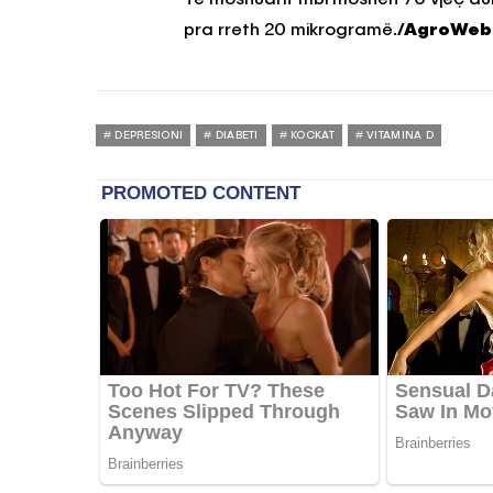
pra rreth 20 mikrogramë.
/AgroWeb
DEPRESIONI
DIABETI
KOCKAT
VITAMINA D