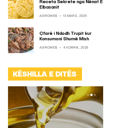
Receta Sekrete nga Nënat E
Elbasanit
AGROWEB
13 MARS, 2025
Çfarë i Ndodh Trupit kur
Konsumoni Shumë Mish
AGROWEB
4 KORRIK, 2025
KËSHILLA E DITËS