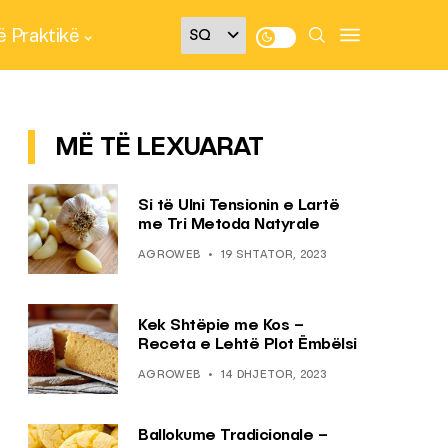
 Praktikë
MË TË LEXUARAT
Si të Ulni Tensionin e Lartë
me Tri Metoda Natyrale
AGROWEB
19 SHTATOR, 2023
Kek Shtëpie me Kos –
Receta e Lehtë Plot Ëmbëlsi
AGROWEB
14 DHJETOR, 2023
Ballokume Tradicionale –