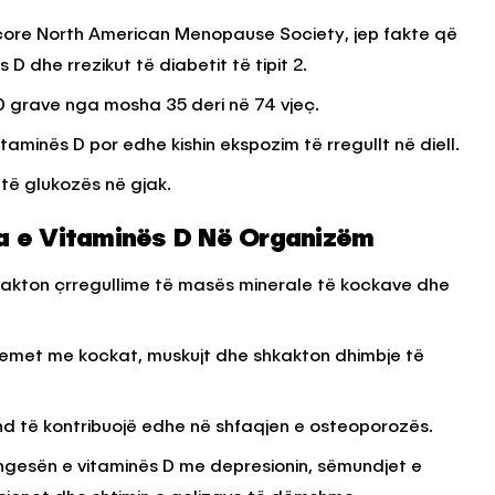
encore North American Menopause Society, jep fakte që
 D dhe rrezikut të diabetit të tipit 2.
KËSHILLA & IDE
 grave nga mosha 35 deri në 74 vjeç.
Përdorni
Rreziqet dhe Problemet që
për Ruajtjen
Vijnë Nga Akulloret e
taminës D por edhe kishin ekspozim të rregullt në diell.
Vjetëruara
 të glukozës në gjak.
, 2025
AGROWEB
10 QERSHOR, 2025
 e Vitaminës D Në Organizëm
kakton çrregullime të masës minerale të kockave dhe
lemet me kockat, muskujt dhe shkakton dhimbje të
d të kontribuojë edhe në shfaqjen e osteoporozës.
ngesën e vitaminës D me depresionin, sëmundjet e