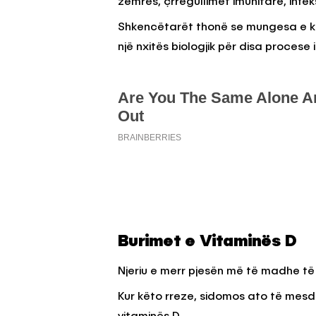
zemrës, çrregullimet imunitare, infe
Shkencëtarët thonë se mungesa e kë
një nxitës biologjik për disa procese
Burimet e Vitaminës D
Njeriu e merr pjesën më të madhe të 
Kur këto rreze, sidomos ato të mesdi