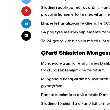
Studimi i publikuar në revistën shk
provojnë lidhjen e fortë mes vitaminës
KËSHILLA & IDE
Ekspertët analizuan të dhënat e 680
Pse Nuk Duhet të 
Letrën e Aluminit 
24 prej tyre merrnin suplementë të vi
e Ushqimeve
Të 24 gratë kishin nivele më të ulëta
AGROWEB
7 QERSHOR
Çfarë Shkakton Mungesa
Mungesa e zgjatur e vitaminës D sh
fraktura tek fëmijët dhe të rriturit.
Mungesa e kësaj vitamine, nxit prob
gjymtyrëve.
Pamjaftueshmëria e vitaminës D mun
Studime të shumta e kanë lidhur mu