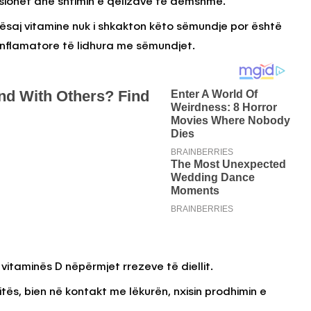
ksionet dhe shtimin e qelizave të dëmshme.
saj vitamine nuk i shkakton këto sëmundje por është
 inflamatore të lidhura me sëmundjet.
vitaminës D nëpërmjet rrezeve të diellit.
tës, bien në kontakt me lëkurën, nxisin prodhimin e