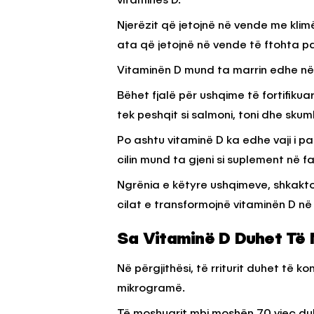
vitaminës D.
Njerëzit që jetojnë në vende me klim
ata që jetojnë në vende të ftohta pa 
Vitaminën D mund ta marrin edhe në
Bëhet fjalë për ushqime të fortifiku
tek peshqit si salmoni, toni dhe skum
Po ashtu vitaminë D ka edhe vaji i 
cilin mund ta gjeni si suplement në f
Ngrënia e këtyre ushqimeve, shkakto
cilat e transformojnë vitaminën D n
Sa Vitaminë D Duhet Të M
Në përgjithësi, të rriturit duhet të k
mikrogramë.
Të moshuarit mbi moshën 70 vjeç duh