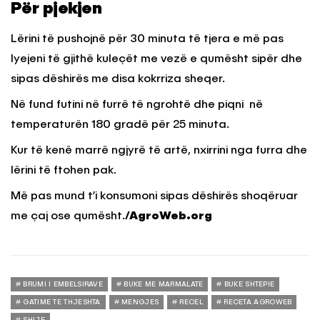
Për pjekjen
Lërini të pushojnë për 30 minuta të tjera e më pas
lyejeni të gjithë kuleçët me vezë e qumësht sipër dhe
sipas dëshirës me disa kokrriza sheqer.
Në fund futini në furrë të ngrohtë dhe piqni në
temperaturën 180 gradë për 25 minuta.
Kur të kenë marrë ngjyrë të artë, nxirrini nga furra dhe
lërini të ftohen pak.
Më pas mund t’i konsumoni sipas dëshirës shoqëruar
me çaj ose qumësht.
/AgroWeb.org
BRUMI I EMBELSIRAVE
BUKE ME MARMALATE
BUKE SHTEPIE
GATIME TE THJESHTA
MENGJES
RECEL
RECETA AGROWEB
SHIJE