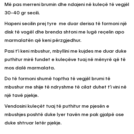
Më pas merreni brumin dhe ndajeni në kuleçë të vegjël
30-40 gr secili.
Hapeni secilin prej tyre me duar derisa të formoni një
disk të vogël dhe brenda shtoni me lugë reçelin apo
marmalatën që keni përzgjedhur.
Pasi t’i keni mbushur, mbyllini me kujdes me duar duke
puthitur mirë fundet e kuleçëve tuaj në mënyrë që të
mos dalë marmalata.
Do të formoni shumë toptha të vegjël brumi të
mbushur me shije të ndryshme të cilat duhet t’i vini në
një tavë pjekje.
Vendosini kuleçët tuaj të puthitur me pjesën e
mbushjes poshtë duke lyer tavën me pak gjalpë ose
duke shtruar letër pjekje.