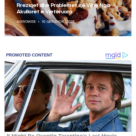
Rreziqet dhe Problemet që Vijnë Nga
Akulloret e Vjetëruara
AGROWEB
10 QERSHOR, 2025