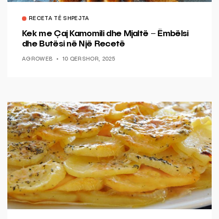
RECETA TË SHPEJTA
Kek me Çaj Kamomili dhe Mjaltë – Ëmbëlsi
dhe Butësi në Një Recetë
AGROWEB
10 QERSHOR, 2025