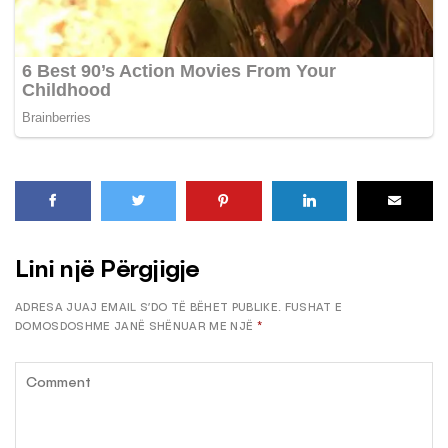
Lini një Përgjigje
ADRESA JUAJ EMAIL S’DO TË BËHET PUBLIKE.
FUSHAT E
DOMOSDOSHME JANË SHËNUAR ME NJË
*