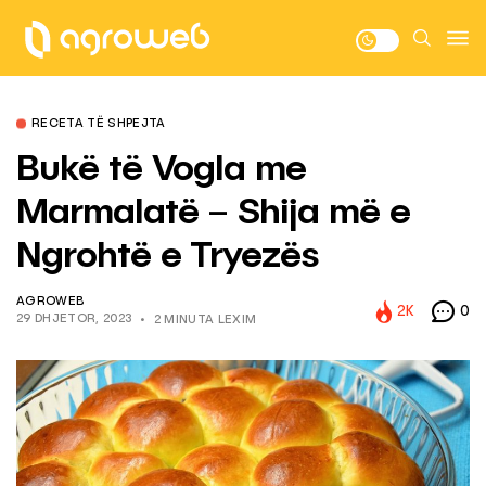
RECETA TË SHPEJTA
Bukë të Vogla me
Marmalatë – Shija më e
Ngrohtë e Tryezës
AGROWEB
2K
0
29 DHJETOR, 2023
2 MINUTA LEXIM