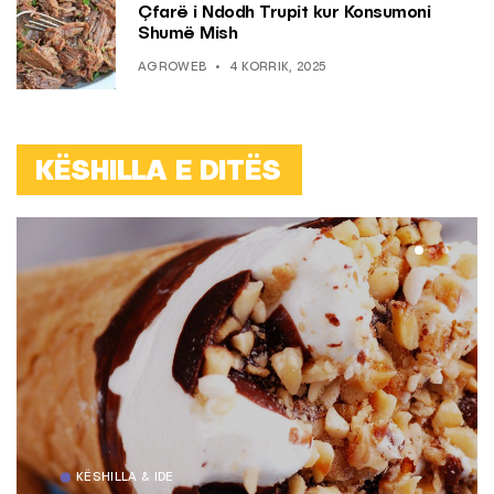
Çfarë i Ndodh Trupit kur Konsumoni
Shumë Mish
AGROWEB
4 KORRIK, 2025
KËSHILLA E DITËS
KËSHILLA & IDE