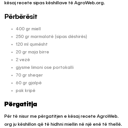
kësaj recete sipas këshillave të AgroWeb.org.
Përbërësit
400 gr miell
250 gr marmalatë (sipas dëshirës)
120 ml qumësht
20 gr maja birre
2 vezë
gjysme limoni ose portokalli
70 gr sheqer
60 gr gjalpë
pak kripë
Përgatitja
Për të nisur me përgatitjen e kësaj recete AgroWeb.
org ju këshillon që të hidhni miellin në një enë të thellë.