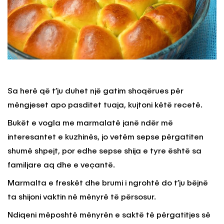
Sa herë që t’ju duhet një gatim shoqërues për
mëngjeset apo pasditet tuaja, kujtoni këtë recetë.
Bukët e vogla me marmalatë janë ndër më
interesantet e kuzhinës, jo vetëm sepse përgatiten
shumë shpejt, por edhe sepse shija e tyre është sa
familjare aq dhe e veçantë.
Marmalta e freskët dhe brumi i ngrohtë do t’ju bëjnë
ta shijoni vaktin në mënyrë të përsosur.
Ndiqeni mëposhtë mënyrën e saktë të përgatitjes së