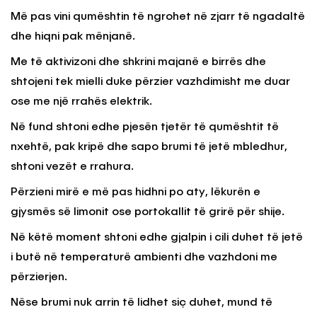
Më pas vini qumështin të ngrohet në zjarr të ngadaltë
dhe hiqni pak mënjanë.
Me të aktivizoni dhe shkrini majanë e birrës dhe
shtojeni tek mielli duke përzier vazhdimisht me duar
ose me një rrahës elektrik.
Në fund shtoni edhe pjesën tjetër të qumështit të
nxehtë, pak kripë dhe sapo brumi të jetë mbledhur,
shtoni vezët e rrahura.
Përzieni mirë e më pas hidhni po aty, lëkurën e
gjysmës së limonit ose portokallit të grirë për shije.
Në këtë moment shtoni edhe gjalpin i cili duhet të jetë
i butë në temperaturë ambienti dhe vazhdoni me
përzierjen.
Nëse brumi nuk arrin të lidhet siç duhet, mund të