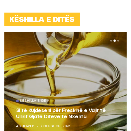
KËSHILLA E DITËS
KËSHILLA & IDE
Si të Kujdeseni për Freskinë e Vajit të
Ullirit Gjatë Ditëve të Nxehta
AGROWEB
7 QERSHOR, 2025