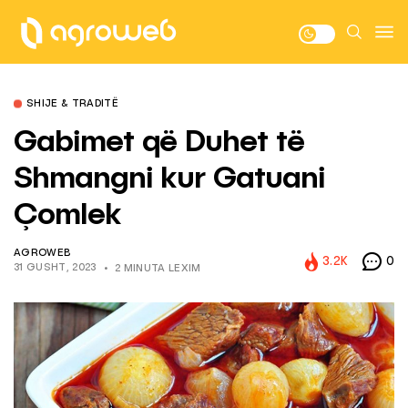
SHIJE & TRADITË
Gabimet që Duhet të
Shmangni kur Gatuani
Çomlek
AGROWEB
3.2K
0
31 GUSHT, 2023
2 MINUTA LEXIM