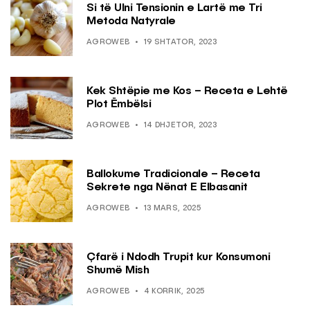
Si të Ulni Tensionin e Lartë me Tri
Metoda Natyrale
AGROWEB
19 SHTATOR, 2023
Kek Shtëpie me Kos – Receta e Lehtë
Plot Ëmbëlsi
AGROWEB
14 DHJETOR, 2023
Ballokume Tradicionale – Receta
Sekrete nga Nënat E Elbasanit
AGROWEB
13 MARS, 2025
Çfarë i Ndodh Trupit kur Konsumoni
Shumë Mish
AGROWEB
4 KORRIK, 2025