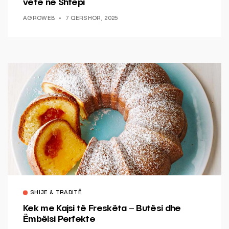
vetë në Shtëpi
AGROWEB
7 QERSHOR, 2025
SHIJE & TRADITË
Kek me Kajsi të Freskëta – Butësi dhe
Ëmbëlsi Perfekte