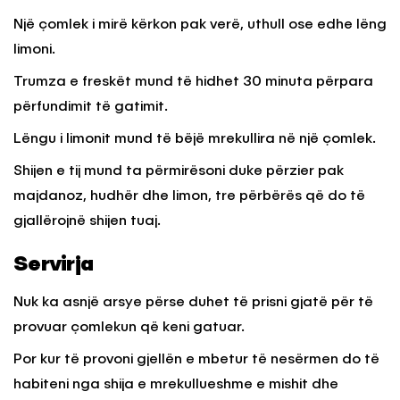
Një çomlek i mirë kërkon pak verë, uthull ose edhe lëng
limoni.
Trumza e freskët mund të hidhet 30 minuta përpara
përfundimit të gatimit.
Lëngu i limonit mund të bëjë mrekullira në një çomlek.
Shijen e tij mund ta përmirësoni duke përzier pak
majdanoz, hudhër dhe limon, tre përbërës që do të
gjallërojnë shijen tuaj.
Servirja
Nuk ka asnjë arsye përse duhet të prisni gjatë për të
provuar çomlekun që keni gatuar.
Por kur të provoni gjellën e mbetur të nesërmen do të
habiteni nga shija e mrekullueshme e mishit dhe