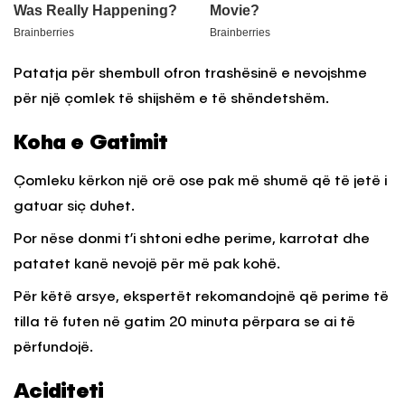
Patatja për shembull ofron trashësinë e nevojshme
për një çomlek të shijshëm e të shëndetshëm.
Koha e Gatimit
Çomleku kërkon një orë ose pak më shumë që të jetë i
gatuar siç duhet.
Por nëse donmi t’i shtoni edhe perime, karrotat dhe
patatet kanë nevojë për më pak kohë.
Për këtë arsye, ekspertët rekomandojnë që perime të
tilla të futen në gatim 20 minuta përpara se ai të
përfundojë.
Aciditeti