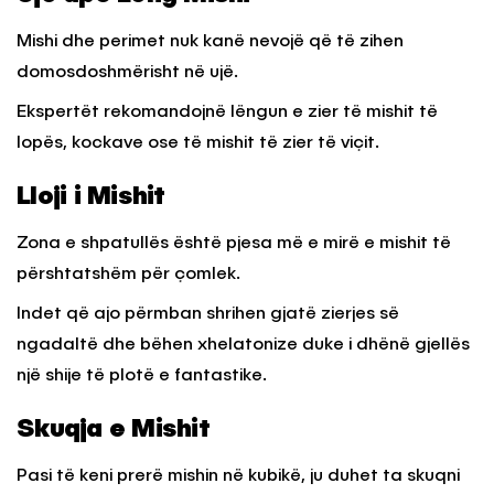
Mishi dhe perimet nuk kanë nevojë që të zihen
domosdoshmërisht në ujë.
Ekspertët rekomandojnë lëngun e zier të mishit të
lopës, kockave ose të mishit të zier të viçit.
Lloji i Mishit
Zona e shpatullës është pjesa më e mirë e mishit të
përshtatshëm për çomlek.
Indet që ajo përmban shrihen gjatë zierjes së
ngadaltë dhe bëhen xhelatonize duke i dhënë gjellës
një shije të plotë e fantastike.
Skuqja e Mishit
Pasi të keni prerë mishin në kubikë, ju duhet ta skuqni