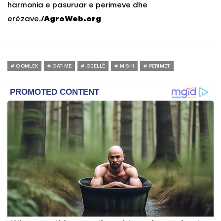
harmonia e pasuruar e perimeve dhe
erëzave.
/AgroWeb.org
ÇOMLEK
GATIME
GJELLË
MISHI
PERIMET