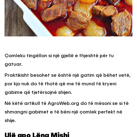
Çomleku tingëllon si një gjellë e thjeshtë për tu
gatuar.
Praktikisht besohet se është një gatim që bëhet vetë,
por kjo nuk do të thotë që me të mund të kryeni
gabime që tjetërsojnë shijen.
Në këtë artikull të AgroWeb.org do të mësoni se si të
shmangni gabimet e të bëni një çomlek perfekt në
shije.
Ujë apo Lëng Mishi