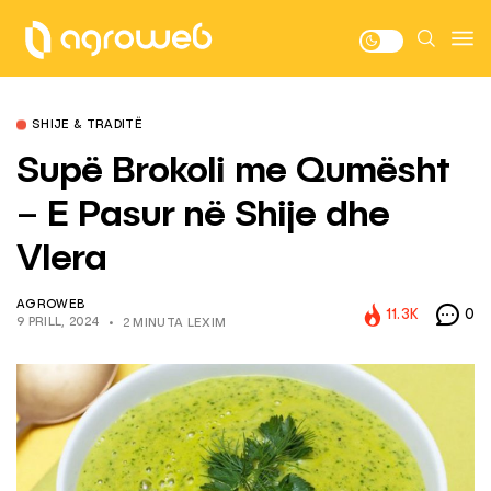
SHIJE & TRADITË
Supë Brokoli me Qumësht
– E Pasur në Shije dhe
Vlera
AGROWEB
11.3K
0
9 PRILL, 2024
2 MINUTA LEXIM