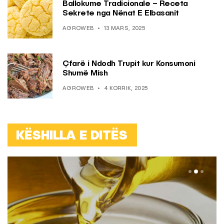
Ballokume Tradicionale – Receta
Sekrete nga Nënat E Elbasanit
AGROWEB
13 MARS, 2025
Çfarë i Ndodh Trupit kur Konsumoni
Shumë Mish
AGROWEB
4 KORRIK, 2025
KËSHILLA E DITËS