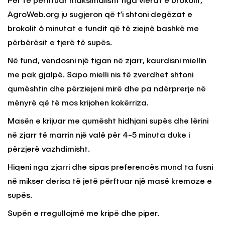
Për të përfituar maksimalisht nga vlerat e brokolit,
AgroWeb.org ju sugjeron që t’i shtoni degëzat e
brokolit 6 minutat e fundit që të ziejnë bashkë me
përbërësit e tjerë të supës.
Në fund, vendosni një tigan në zjarr, kaurdisni miellin
me pak gjalpë. Sapo mielli nis të zverdhet shtoni
qumështin dhe përziejeni mirë dhe pa ndërprerje në
mënyrë që të mos krijohen kokërriza.
Masën e krijuar me qumësht hidhjani supës dhe lërini
në zjarr të marrin një valë për 4-5 minuta duke i
përzjerë vazhdimisht.
Hiqeni nga zjarri dhe sipas preferencës mund ta fusni
në mikser derisa të jetë përftuar një masë kremoze e
supës.
Supën e rregullojmë me kripë dhe piper.