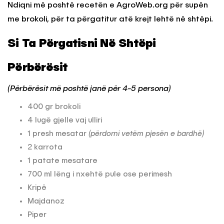
Ndiqni më poshtë recetën e AgroWeb.org për supën
me brokoli, për ta përgatitur atë krejt lehtë në shtëpi.
Si Ta Përgatisni Në Shtëpi
Përbërësit
(Përbërësit më poshtë janë për 4-5 persona)
400 gr brokoli
4 lugë gjelle vaj ulliri
1 presh mesatar
(përdorni vetëm pjesën e bardhë)
2 karrota
1 patate mesatare
700 ml lëng i nxehtë pule ose perimesh
Kripë
Majdanoz
Piper