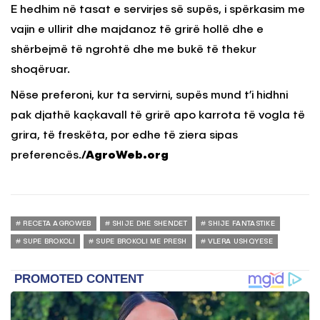
E hedhim në tasat e servirjes së supës, i spërkasim me
vajin e ullirit dhe majdanoz të grirë hollë dhe e
shërbejmë të ngrohtë dhe me bukë të thekur
shoqëruar.
Nëse preferoni, kur ta servirni, supës mund t’i hidhni
pak djathë kaçkavall të grirë apo karrota të vogla të
grira, të freskëta, por edhe të ziera sipas
preferencës.
/AgroWeb.org
RECETA AGROWEB
SHIJE DHE SHENDET
SHIJE FANTASTIKE
SUPE BROKOLI
SUPE BROKOLI ME PRESH
VLERA USHQYESE