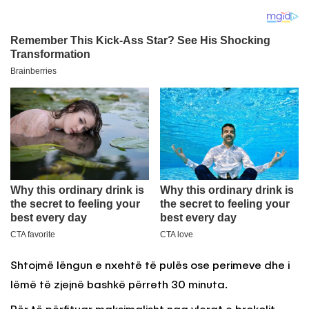
Shtojmë lëngun e nxehtë të pulës ose perimeve dhe i
lëmë të zjejnë bashkë përreth 30 minuta.