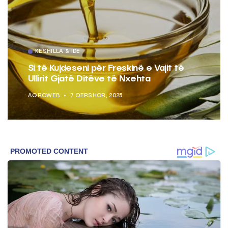
KËSHILLA & IDE
Si të Kujdeseni për Freskinë e Vajit të
Ullirit Gjatë Ditëve të Nxehta
AGROWEB
7 QERSHOR, 2025