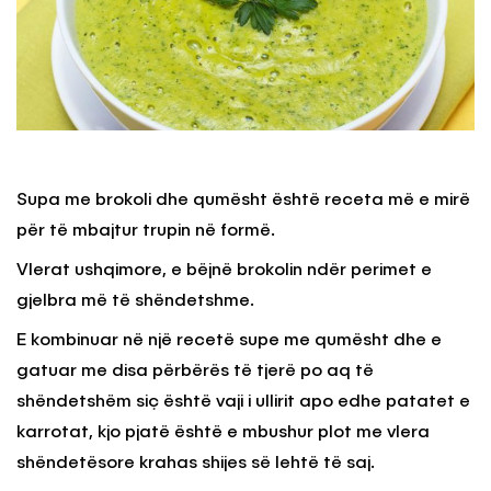
Supa me brokoli dhe qumësht është receta më e mirë
për të mbajtur trupin në formë.
Vlerat ushqimore, e bëjnë brokolin ndër perimet e
gjelbra më të shëndetshme.
E kombinuar në një recetë supe me qumësht dhe e
gatuar me disa përbërës të tjerë po aq të
shëndetshëm siç është vaji i ullirit apo edhe patatet e
karrotat, kjo pjatë është e mbushur plot me vlera
shëndetësore krahas shijes së lehtë të saj.