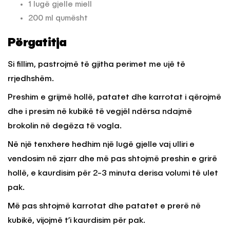
1 lugë gjelle miell
200 ml qumësht
Përgatitja
Si fillim, pastrojmë të gjitha perimet me ujë të
rrjedhshëm.
Preshim e grijmë hollë, patatet dhe karrotat i qërojmë
dhe i presim në kubikë të vegjël ndërsa ndajmë
brokolin në degëza të vogla.
Në një tenxhere hedhim një lugë gjelle vaj ulliri e
vendosim në zjarr dhe më pas shtojmë preshin e grirë
hollë, e kaurdisim për 2-3 minuta derisa volumi të ulet
pak.
Më pas shtojmë karrotat dhe patatet e prerë në
kubikë, vijojmë t’i kaurdisim për pak.