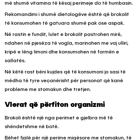
më shumë vitamina të kësaj perimeje do të humbasin.
Rekomandimi i shumë dietologëve është që brokolit
të konsumohen të gatuara shumë pak ose aspak.
Në rastin e fundit, lulet e brokolit pastrohen mirë,
ndahen në pjesëza të vogla, marinohen me vaj ulliri,
kripë e lëng limoni dhe konsumohen në formën e
sallatës.
Në këtë rast bëni kujdes që të konsumoni jo sasi të
mëdha të tyre veçanërisht për personat që kanë
probleme me stomakun dhe tretjen.
Vlerat që përfiton organizmi
Brokoli është një nga perimet e gjelbra më të
shëndetshme në botë.
Bëhet fjalë për një perime miqësore me stomakun, të