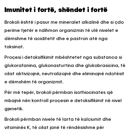
Imunitet i fortë, shëndet i fortë
Brokoli është i pasur me mineralet alkalinë dhe si çdo
perime tjetër e ndihmon organizmin të ulë nivelet e
dëmshme të aciditetit dhe e pastron atë nga
toksinat.
Proçesi i detoksifikimit mbështetet nga substanca si
glukorafanina, glukonasturtina dhe glukobrasicina, të
cilat aktivizojnë, neutralizojnë dhe eliminojnë ndotësit
e dëmshëm të organizmit.
Për më tepër, brokoli përmban isothiocinates që
mbajnë nën kontroll proçesin e detoksifikimit në nivel
gjenetik.
Brokoli përmban nivele të larta të kalciumit dhe
vitaminës K, të cilat janë të rëndësishme për