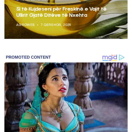
Si të Kujdeseni për Freskinë e Vajit të
Ullirit Gjatë Ditëve të Nxehta
AGROWEB
7 QERSHOR, 2025