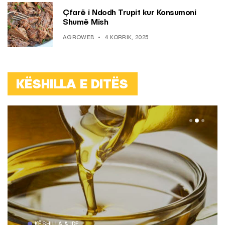
Çfarë i Ndodh Trupit kur Konsumoni
Shumë Mish
AGROWEB
4 KORRIK, 2025
KËSHILLA E DITËS
KËSHILLA & IDE