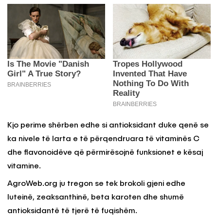
Kjo perime shërben edhe si antioksidant duke qenë se
ka nivele të larta e të përqendruara të vitaminës C
dhe flavonoidëve që përmirësojnë funksionet e kësaj
vitamine.
AgroWeb.org ju tregon se tek brokoli gjeni edhe
luteinë, zeaksanthinë, beta karoten dhe shumë
antioksidantë të tjerë të fuqishëm.