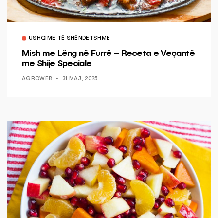
USHQIME TË SHËNDETSHME
Mish me Lëng në Furrë – Receta e Veçantë
me Shije Speciale
AGROWEB
31 MAJ, 2025