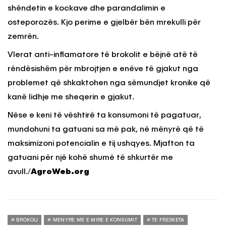
shëndetin e kockave dhe parandalimin e
osteporozës. Kjo perime e gjelbër bën mrekulli për
zemrën.
Vlerat anti-inflamatore të brokolit e bëjnë atë të
rëndësishëm për mbrojtjen e enëve të gjakut nga
problemet që shkaktohen nga sëmundjet kronike që
kanë lidhje me sheqerin e gjakut.
Nëse e keni të vështirë ta konsumoni të pagatuar,
mundohuni ta gatuani sa më pak, në mënyrë që të
maksimizoni potencialin e tij ushqyes. Mjafton ta
gatuani për një kohë shumë të shkurtër me
avull./
AgroWeb.org
BROKOLI
MENYRE ME E MIRE E KONSUMIT
TE FRESKETA