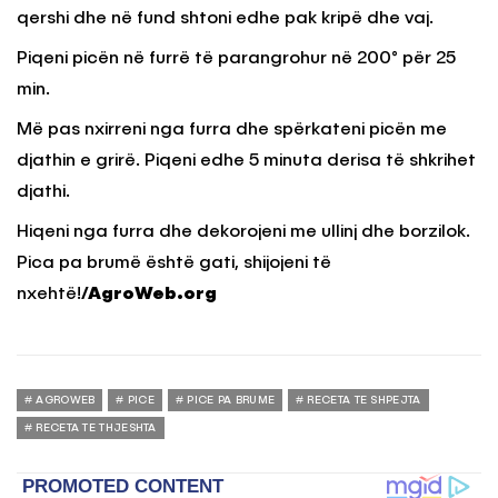
qershi dhe në fund shtoni edhe pak kripë dhe vaj.
Piqeni picën në furrë të parangrohur në 200° për 25
min.
Më pas nxirreni nga furra dhe spërkateni picën me
djathin e grirë. Piqeni edhe 5 minuta derisa të shkrihet
djathi.
Hiqeni nga furra dhe dekorojeni me ullinj dhe borzilok.
Pica pa brumë është gati, shijojeni të
nxehtë!
/AgroWeb.org
AGROWEB
PICE
PICE PA BRUME
RECETA TE SHPEJTA
RECETA TE THJESHTA