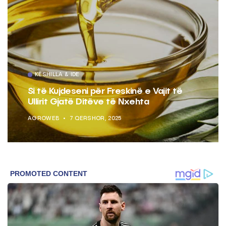
KËSHILLA & IDE
Si të Kujdeseni për Freskinë e Vajit të
Ullirit Gjatë Ditëve të Nxehta
AGROWEB
7 QERSHOR, 2025