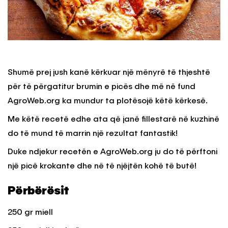
Shumë prej jush kanë kërkuar një mënyrë të thjeshtë
për të përgatitur brumin e picës dhe më në fund
AgroWeb.org ka mundur ta plotësojë këtë kërkesë.
Me këtë recetë edhe ata që janë fillestarë në kuzhinë
do të mund të marrin një rezultat fantastik!
Duke ndjekur recetën e AgroWeb.org ju do të përftoni
një picë krokante dhe në të njëjtën kohë të butë!
Përbërësit
250 gr miell