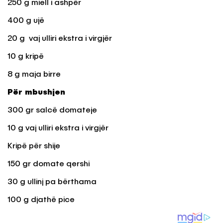
250 g miell i ashpër
400 g ujë
20 g vaj ulliri ekstra i virgjër
10 g kripë
8 g maja birre
Për mbushjen
300 gr salcë domateje
10 g vaj ulliri ekstra i virgjër
Kripë për shije
150 gr domate qershi
30 g ullinj pa bërthama
100 g djathë pice