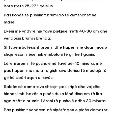
ishte rreth 25-27 ° celsius.
Pas kohës së pushimit brumi do të dyfishohet në
masë.
Lyeni me yndyrë një tavë pjekjeje rreth 40×30 cm dhe
vendosni brumin brenda.
Shtypeni butësisht brumin dhe hapeni me duar, mos u
shqetësoni nëse nuk e mbuloni të gjithë tiganin.
Lëreni brumin të pushojë në tavë për 10 minuta, më
pas hapeni me majat e gishtave derisa të mbulojë të
gjithë sipërfaqen e tavës.
Salcës së domateve shtojini pak kripë dhe vaj dhe
hidheni mbi bazën e picës duke lënë disa cm të lira
nga anët e brumit. Lëreni të pushojë edhe 30 minuta.
Pas pushimit vendosni në sipërfaqen e picës domatet