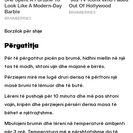
Borzilok për shije
Përgatitja
Për të përgatitur picën pa brumë, hidhni miellin në një
tas të madh, shtoni ujin dhe majanë e birrës.
Përziejeni mirë me lugë druri derisa të përftoni një
masë brumi të lëmuar dhe të butë.
Lëreni të pushojë për 10 minuta dhe më pas shtoni
vajin, kripën dhe përziejeni përsëri derisa masa të
bëhet e njëtrajtshme.
Mbulojeni brumin dhe lëreni në temperaturë ambjenti
për 3 orë. Temperatura më e përshtatshme do të