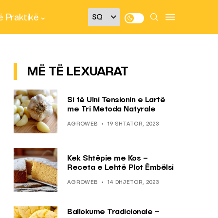
 Praktikë
MË TË LEXUARAT
Si të Ulni Tensionin e Lartë
me Tri Metoda Natyrale
AGROWEB
19 SHTATOR, 2023
Kek Shtëpie me Kos –
Receta e Lehtë Plot Ëmbëlsi
AGROWEB
14 DHJETOR, 2023
Ballokume Tradicionale –