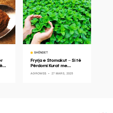
SHËNDET
ër
Fryrja e Stomakut – Si të
nën
Përdorni Kurat me
jak
Nenexhik dhe Xhenxhefil
AGROWEB
27 MARS, 2025