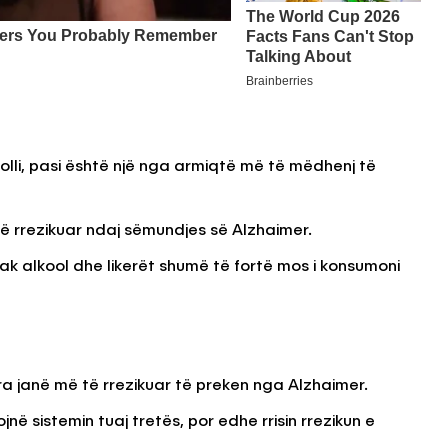
kolli, pasi është një nga armiqtë më të mëdhenj të
të rrezikuar ndaj sëmundjes së Alzhaimer.
ak alkool dhe likerët shumë të fortë mos i konsumoni
 janë më të rrezikuar të preken nga Alzhaimer.
ë sistemin tuaj tretës, por edhe rrisin rrezikun e