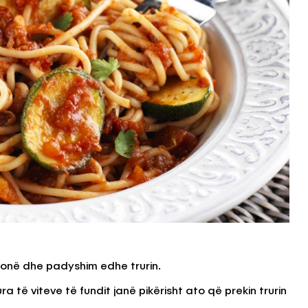
tonë dhe padyshim edhe trurin.
të viteve të fundit janë pikërisht ato që prekin trurin