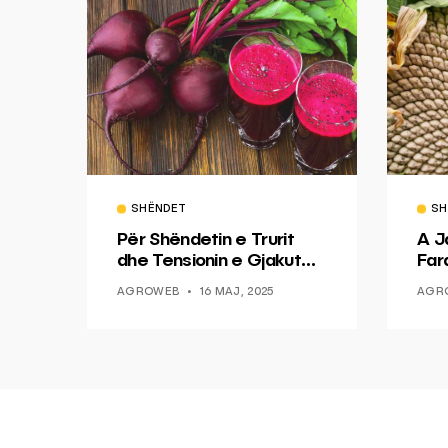
SHËNDET
SH
Për Shëndetin e Trurit
A J
dhe Tensionin e Gjakut
Fara
Duhet Lëngu i Panxharit
Mbi
AGROWEB
16 MAJ, 2025
AGR
Duh