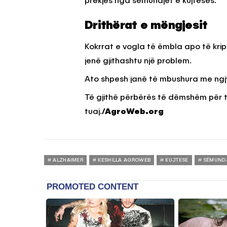
prekjes nga sëmundjet e kujtesës.
Drithërat e mëngjesit
Kokrrat e vogla të ëmbla apo të k
jenë gjithashtu një problem.
Ato shpesh janë të mbushura me ngjy
Të gjithë përbërës të dëmshëm për tr
tuaj.
/AgroWeb.org
ALZHAIMER
KESHILLA AGROWEB
KUJTESE
SËMUND