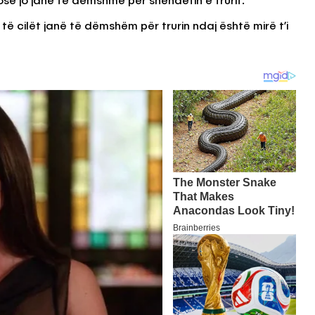
ose jo janë të dëmshme për shëndetin e trurit.
ë cilët janë të dëmshëm për trurin ndaj është mirë t’i