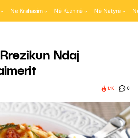
Në Krahasim
Në Kuzhinë
Në Natyrë
Në
 Rrezikun Ndaj
imerit
1.1K
0