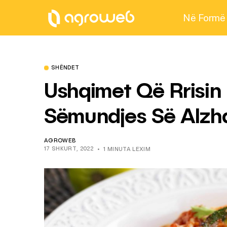
Në Formë
SHËNDET
Ushqimet Që Rrisin
Sëmundjes Së Alzha
AGROWEB
17 SHKURT, 2022
1 MINUTA LEXIM