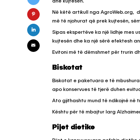
dhe kujtesën.
Në këtë artikull nga AgroWeb.org, d
më të njohurat që prek kujtesën, sëm
HILLA & IDE
KËSHILLA & IDE
Nuk Duhet të Përdorni
Rreziqet dhe Pro
Sipas ekspertëve ka një lidhje mes
ën e Aluminit për Ruajtjen
Vijnë Nga Akullore
kujtesën dhe ka një sërë efektesh a
shqimeve
Vjetëruara
Evitoni më të dëmshmet për trurin dhe
OWEB
7 QERSHOR, 2025
AGROWEB
10 QERSHOR
Biskotat
Biskotat e paketuara e të mbushura 
apo konservues të tjerë duhen evitua
Ato gjithashtu mund të ndikojnë në tr
Kështu për të mbajtur larg Alzhaimer
Pijet dietike