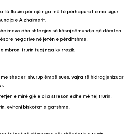
o të flasim për një nga më të përhapurat e me siguri
undja e Alzhaimerit.
KËSHILLA & IDE
blemet që
Si të Kujdeseni për Freskinë e
 ushqimeve dhe shfaqjes së kësaj sëmundje që dëmton
t e
Vajit të Ullirit Gjatë Ditëve të
nësore negative në jetën e përditshme.
Nxehta
 mbroni trurin tuaj nga ky rrezik.
, 2025
AGROWEB
7 QERSHOR, 2025
me sheqer, shurup ëmbëlsues, vajra të hidrogjenizuar
r.
etjen e mirë gjë e cila streson edhe më tej trurin.
in, evitoni biskotat e gatshme.