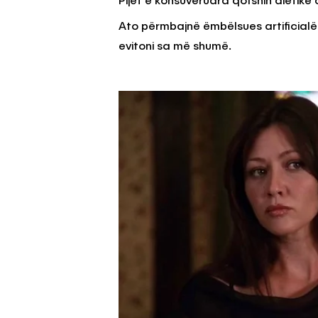
Pijet e konsuveruara qofshin dietike 
Ato përmbajnë ëmbëlsues artificialë t
evitoni sa më shumë.