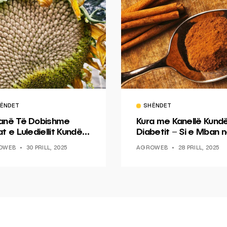
ËNDET
SHËNDET
anë Të Dobishme
Kura me Kanellë Kund
t e Lulediellit Kundër
Diabetit – Si e Mban 
peshës? – Këshillat e
Kontroll Sheqerin në G
OWEB
30 PRILL, 2025
AGROWEB
28 PRILL, 2025
ura