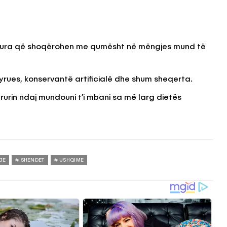
ripura që shoqërohen me qumësht në mëngjes mund të
rues, konservantë artificialë dhe shum sheqerta.
urin ndaj mundouni t’i mbani sa më larg dietës
JE
SHENDET
USHQIME