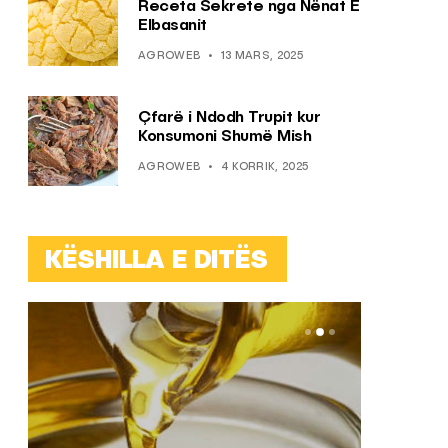
Receta Sekrete nga Nënat E
Elbasanit
AGROWEB
13 MARS, 2025
Çfarë i Ndodh Trupit kur
Konsumoni Shumë Mish
AGROWEB
4 KORRIK, 2025
KËSHILLA E DITËS