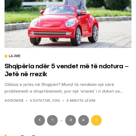
LAJME
Shqipëria ndër 5 vendet më të ndotura –
Jetë në rrezik
Cilësia e jetës në Shqipëri? Mund të rendisim një sërë
problemesh e shqetësimesh, por një ‘vrasës’ i ri duket se...
AGROWEB
6 SHTATOR, 2016
4 MINUTA LEXIM
1
…
3
4
5