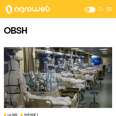
OBSH
LAJME
SHËNDET