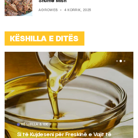
Shumë Mish
AGROWEB
4 KORRIK, 2025
KËSHILLA E DITËS
KËSHILLA & IDE
Si të Kujdeseni për Freskinë e Vajit të