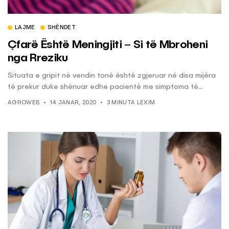
LAJME
SHËNDET
Çfarë Është Meningjiti – Si të Mbroheni
nga Rreziku
Situata e gripit në vendin tonë është zgjeruar në disa mijëra
të prekur duke shënuar edhe pacientë me simptoma të...
AGROWEB
14 JANAR, 2020
3 MINUTA LEXIM