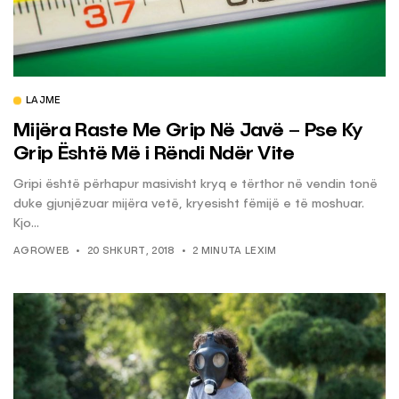
LAJME
Mijëra Raste Me Grip Në Javë – Pse Ky
Grip Është Më i Rëndi Ndër Vite
Gripi është përhapur masivisht kryq e tërthor në vendin tonë
duke gjunjëzuar mijëra vetë, kryesisht fëmijë e të moshuar.
Kjo...
AGROWEB
20 SHKURT, 2018
2 MINUTA LEXIM