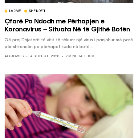
LAJME
SHËNDET
Çfarë Po Ndodh me Përhapjen e
Koronavirus – Situata Në të Gjithë Botën
Që prej Dhjetorit të vitit të shkuar një virus i panjohur më parë
për shkencën po përhapet kudo në botë....
AGROWEB
4 SHKURT, 2020
2 MINUTA LEXIM