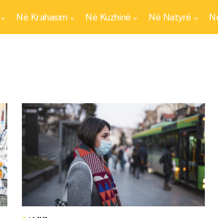
Në Krahasim
Në Kuzhinë
Në Natyrë
Në