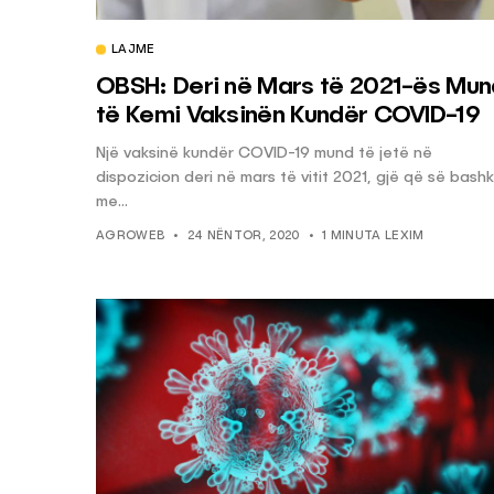
LAJME
HILLA & IDE
KËSHILLA & IDE
OBSH: Deri në Mars të 2021-ës Mun
Nuk Duhet të Përdorni
Rreziqet dhe Pro
të Kemi Vaksinën Kundër COVID-19
ën e Aluminit për Ruajtjen
Vijnë Nga Akullore
Një vaksinë kundër COVID-19 mund të jetë në
shqimeve
Vjetëruara
dispozicion deri në mars të vitit 2021, gjë që së bash
OWEB
7 QERSHOR, 2025
AGROWEB
10 QERSHOR
me...
AGROWEB
24 NËNTOR, 2020
1 MINUTA LEXIM