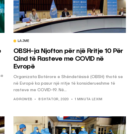
LAJME
ë
OBSH-ja Njofton për një Rritje 10 Për
Qind të Rasteve me COVID në
Evropë
se
Organizata Botërore e Shëndetësisë (OBSH) thotë se
në Evropë ka pasur një rritje të konsiderueshme të
rasteve me COVID-19. Në...
AGROWEB
8 SHTATOR, 2020
1 MINUTA LEXIM