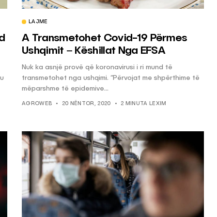
LAJME
KËSHILLA & IDE
d
A Transmetohet Covid-19 Përmes
blemet që
Si të Kujdeseni për Freskinë e
Ushqimit – Këshillat Nga EFSA
t e
Vajit të Ullirit Gjatë Ditëve të
Nuk ka asnjë provë që koronavirusi i ri mund të
Nxehta
ku
transmetohet nga ushqimi. “Përvojat me shpërthime të
, 2025
AGROWEB
7 QERSHOR, 2025
mëparshme të epidemive...
AGROWEB
20 NËNTOR, 2020
2 MINUTA LEXIM