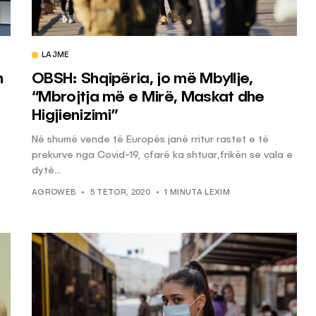
LAJME
n
OBSH: Shqipëria, jo më Mbyllje,
“Mbrojtja më e Mirë, Maskat dhe
Higjienizimi”
Në shumë vende të Europës janë rritur rastet e të
prekurve nga Covid-19, çfarë ka shtuar,frikën se vala e
dytë...
AGROWEB
5 TETOR, 2020
1 MINUTA LEXIM