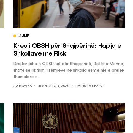
LAJME
ë
Kreu i OBSH për Shqipërinë: Hapja e
Shkollave me Risk
Drejtoresha e OBSH-së për Shqipërinë, Bettina Menne,
thotë se rikthimi i fëmijëve në shkolla është një e drejtë
themelore e...
AGROWEB
15 SHTATOR, 2020
1 MINUTA LEXIM