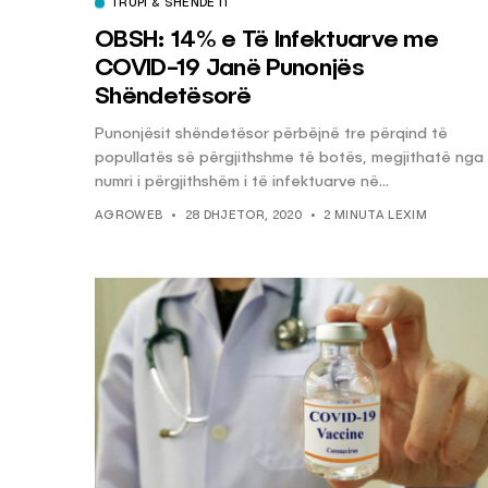
TRUPI & SHËNDETI
OBSH: 14% e Të Infektuarve me
COVID-19 Janë Punonjës
Shëndetësorë
Punonjësit shëndetësor përbëjnë tre përqind të
popullatës së përgjithshme të botës, megjithatë nga
numri i përgjithshëm i të infektuarve në...
AGROWEB
28 DHJETOR, 2020
2 MINUTA LEXIM