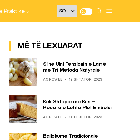
 Praktikë
MË TË LEXUARAT
Si të Ulni Tensionin e Lartë
me Tri Metoda Natyrale
AGROWEB
19 SHTATOR, 2023
Kek Shtëpie me Kos –
Receta e Lehtë Plot Ëmbëlsi
AGROWEB
14 DHJETOR, 2023
Ballokume Tradicionale –