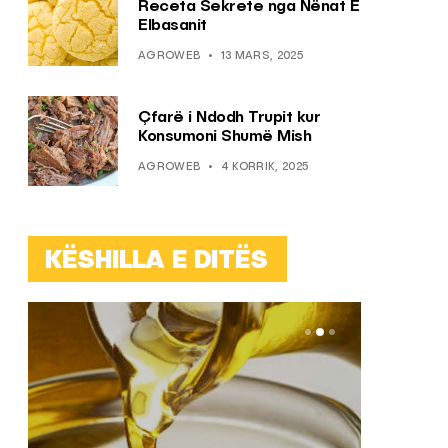
Receta Sekrete nga Nënat E
Elbasanit
AGROWEB
13 MARS, 2025
Çfarë i Ndodh Trupit kur
Konsumoni Shumë Mish
AGROWEB
4 KORRIK, 2025
KËSHILLA E DITËS