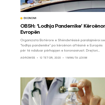
EKONOMI
OBSH: ‘Lodhja Pandemike’ Kërcëno
Evropën
Organizata Botërore e Shëndetësisë paralajmëroi se
“lodhja pandemike” po kërcënon aftësinë e Europës
për të ndaluar përhapjen e koronavirusit. Drejtori...
AGROWEB
12 TETOR, 2020
1 MINUTA LEXIM