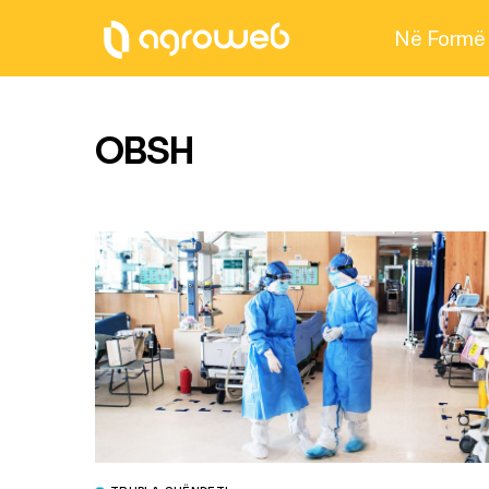
Në Formë
OBSH