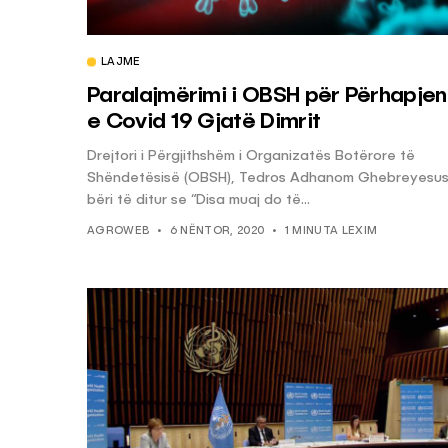
LAJME
Paralajmërimi i OBSH për Përhapjen
e Covid 19 Gjatë Dimrit
Drejtori i Përgjithshëm i Organizatës Botërore të
Shëndetësisë (OBSH), Tedros Adhanom Ghebreyesu
bëri të ditur se “Disa muaj do të...
AGROWEB
6 NËNTOR, 2020
1 MINUTA LEXIM