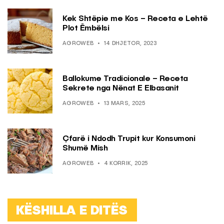
Kek Shtëpie me Kos – Receta e Lehtë
Plot Ëmbëlsi
AGROWEB
14 DHJETOR, 2023
Ballokume Tradicionale – Receta
Sekrete nga Nënat E Elbasanit
AGROWEB
13 MARS, 2025
Çfarë i Ndodh Trupit kur Konsumoni
Shumë Mish
AGROWEB
4 KORRIK, 2025
KËSHILLA E DITËS