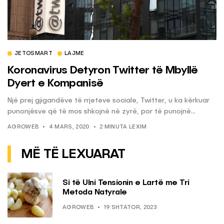
JETOSMART
LAJME
Koronavirus Detyron Twitter të Mbyllë
Dyert e Kompanisë
Një prej gjigandëve të rrjeteve sociale, Twitter, u ka kërkuar
punonjësve që të mos shkojnë në zyrë, por të punojnë...
AGROWEB
4 MARS, 2020
2 MINUTA LEXIM
MË TË LEXUARAT
Si të Ulni Tensionin e Lartë me Tri
Metoda Natyrale
AGROWEB
19 SHTATOR, 2023