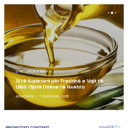
KËSHILLA & IDE
Si të Kujdeseni për Freskinë e Vajit të
Ullirit Gjatë Ditëve të Nxehta
AGROWEB
7 QERSHOR, 2025