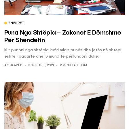
SHËNDET
Puna Nga Shtëpia – Zakonet E Dëmshme
Për Shëndetin
Kur punoni nga shtëpia kufiri midis punës dhe jetës në shtëpi
është i paqartë dhe ju mund të përfundoni duke...
AGROWEB
3 SHKURT, 2021
2 MINUTA LEXIM