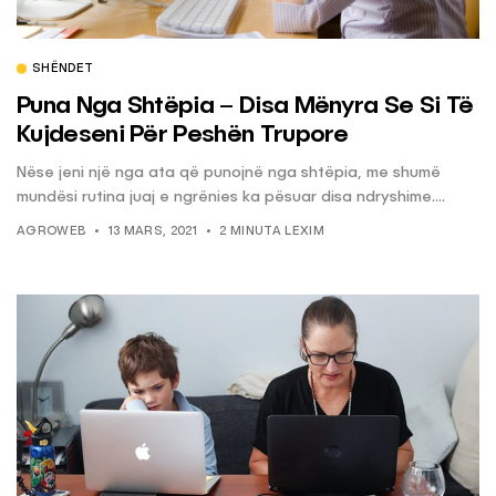
SHËNDET
Puna Nga Shtëpia – Disa Mënyra Se Si Të
Kujdeseni Për Peshën Trupore
Nëse jeni një nga ata që punojnë nga shtëpia, me shumë
mundësi rutina juaj e ngrënies ka pësuar disa ndryshime....
AGROWEB
13 MARS, 2021
2 MINUTA LEXIM