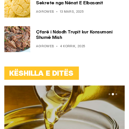
Sekrete nga Nënat E Elbasanit
AGROWEB
13 MARS, 2025
Çfarë i Ndodh Trupit kur Konsumoni
Shumë Mish
AGROWEB
4 KORRIK, 2025
KËSHILLA E DITËS