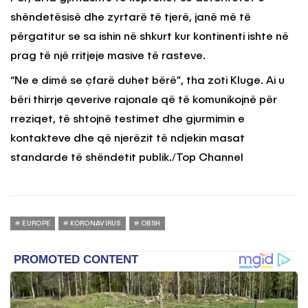
shëndetësisë dhe zyrtarë të tjerë, janë më të
përgatitur se sa ishin në shkurt kur kontinenti ishte në
prag të një rritjeje masive të rasteve.
“Ne e dimë se çfarë duhet bërë”, tha zoti Kluge. Ai u
bëri thirrje qeverive rajonale që të komunikojnë për
rreziqet, të shtojnë testimet dhe gjurmimin e
kontakteve dhe që njerëzit të ndjekin masat
standarde të shëndetit publik./Top Channel
EUROPE
KORONAVIRUS
OBSH