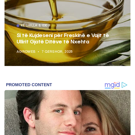
KËSHILLA & IDE
Si të Kujdeseni për Freskinë e Vajit të
Ullirit Gjatë Ditëve të Nxehta
AGROWEB
7 QERSHOR, 2025