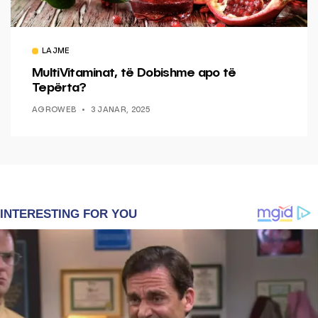
LAJME
MultiVitaminat, të Dobishme apo të
Tepërta?
AGROWEB
3 JANAR, 2025