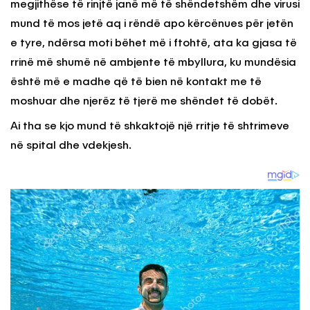
megjithëse të rinjtë janë më të shëndetshëm dhe virusi
mund të mos jetë aq i rëndë apo kërcënues për jetën
e tyre, ndërsa moti bëhet më i ftohtë, ata ka gjasa të
rrinë më shumë në ambjente të mbyllura, ku mundësia
është më e madhe që të bien në kontakt me të
moshuar dhe njerëz të tjerë me shëndet të dobët.
Ai tha se kjo mund të shkaktojë një rritje të shtrimeve
në spital dhe vdekjesh.