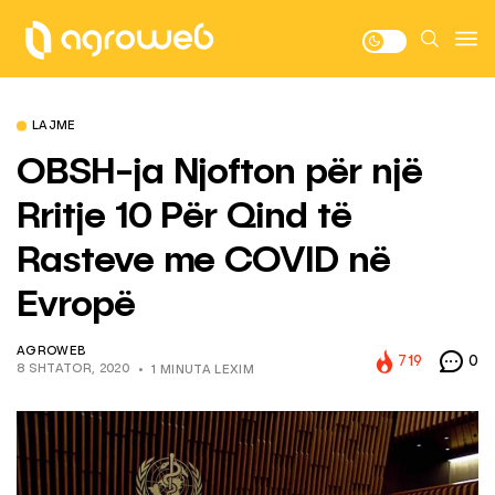
LAJME
OBSH-ja Njofton për një
Rritje 10 Për Qind të
Rasteve me COVID në
Evropë
AGROWEB
719
0
8 SHTATOR, 2020
1 MINUTA LEXIM