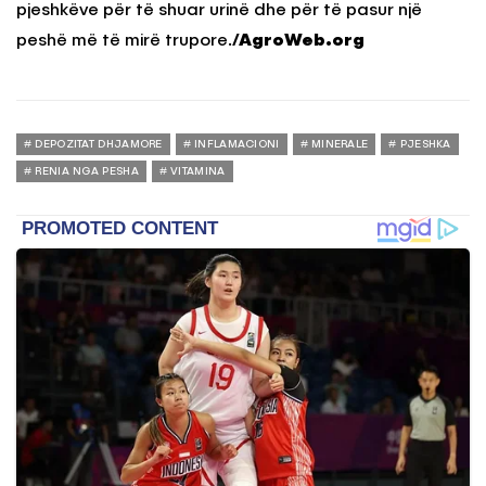
pjeshkëve për të shuar urinë dhe për të pasur një
peshë më të mirë trupore.
/AgroWeb.org
DEPOZITAT DHJAMORE
INFLAMACIONI
MINERALE
PJESHKA
RENIA NGA PESHA
VITAMINA