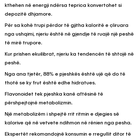
kthehen në energji ndërsa teprica konvertohet si
depozitë dhjamore.
Për sa kohë trupi përdor të gjitha kaloritë e çliruara
nga ushqimi, njeriu është në gjendje të ruajë një peshë
të mirë trupore.
Kur prishen ekuilibrat, njeriu ka tendencën të shtojë në
peshë.
Nga ana tjetër, 88% e pjeshkës është ujë që do të
thotë se ky frut është edhe hidratues.
Flavonoidet tek pjeshka kanë aftësinë të
përshpejtojnë metabolizmin.
Një metabolizëm i shpejtë rrit ritmin e djegies së
kalorive që në vetvete ndihmon në rënien nga pesha.
Ekspertët rekomandojnë konsumin e rregullit ditor të