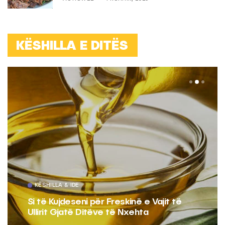
KËSHILLA E DITËS
KËSHILLA & IDE
Si të Kujdeseni për Freskinë e Vajit të
Ullirit Gjatë Ditëve të Nxehta