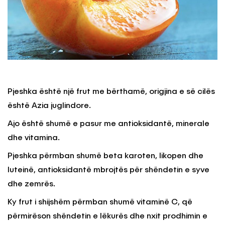
Pjeshka është një frut me bërthamë, origjina e së cilës
është Azia juglindore.
Ajo është shumë e pasur me antioksidantë, minerale
dhe vitamina.
Pjeshka përmban shumë beta karoten, likopen dhe
luteinë, antioksidantë mbrojtës për shëndetin e syve
dhe zemrës.
Ky frut i shijshëm përmban shumë vitaminë C, që
përmirëson shëndetin e lëkurës dhe nxit prodhimin e