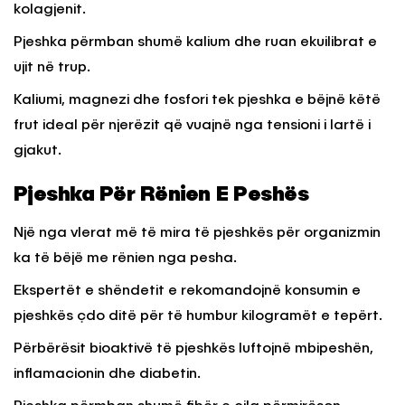
kolagjenit.
Pjeshka përmban shumë kalium dhe ruan ekuilibrat e
ujit në trup.
Kaliumi, magnezi dhe fosfori tek pjeshka e bëjnë këtë
frut ideal për njerëzit që vuajnë nga tensioni i lartë i
gjakut.
Pjeshka Për Rënien E Peshës
Një nga vlerat më të mira të pjeshkës për organizmin
ka të bëjë me rënien nga pesha.
Ekspertët e shëndetit e rekomandojnë konsumin e
pjeshkës çdo ditë për të humbur kilogramët e tepërt.
Përbërësit bioaktivë të pjeshkës luftojnë mbipeshën,
inflamacionin dhe diabetin.