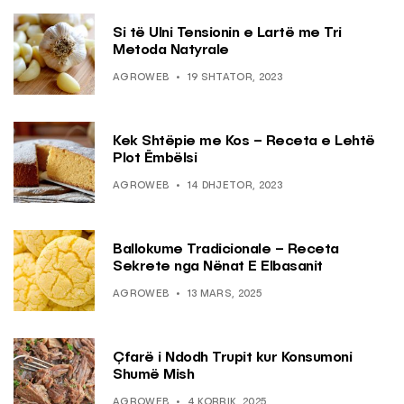
Si të Ulni Tensionin e Lartë me Tri
Metoda Natyrale
AGROWEB
19 SHTATOR, 2023
Kek Shtëpie me Kos – Receta e Lehtë
Plot Ëmbëlsi
AGROWEB
14 DHJETOR, 2023
Ballokume Tradicionale – Receta
Sekrete nga Nënat E Elbasanit
AGROWEB
13 MARS, 2025
Çfarë i Ndodh Trupit kur Konsumoni
Shumë Mish
AGROWEB
4 KORRIK, 2025