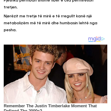
Pjeshka përmban shumë fibër e cila përmirëson
tretjen.
Njerëzit me tretje të mirë e të rregullt kanë një
metabolizëm më të mirë dhe humbasin lehtë nga
pesha.