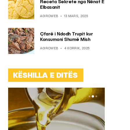
Receta Sekrete nga Nënat E
Elbasanit
AGROWEB
13 MARS, 2025
Çfarë i Ndodh Trupit kur
Konsumoni Shumë Mish
AGROWEB
4 KORRIK, 2025
KËSHILLA E DITËS