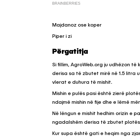
Majdanoz ose koper
Piper i zi
Përgatitja
Si fillim, AgroWeb.org ju udhëzon të k
derisa sa të zbutet mirë në 1.5 litra
vlerat e duhura të mishit.
Mishin e pulës pasi është zierë plotë
ndajmë mishin në fije dhe e lëmë më
Në lëngun e mishit hedhim orizin e pa
ngadalshëm derisa të zbutet plotësi
Kur supa është gati e heqim nga zjarr