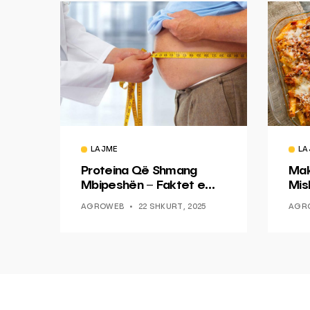
LAJME
LA
Proteina Që Shmang
Mak
Mbipeshën – Faktet e
Mish
Reja Nga Mjekësia
AGROWEB
22 SHKURT, 2025
AGR