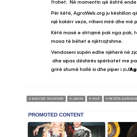
ftohet. Në momentin që është ende e
Për këtë, AgroWeb.org ju këshillon q
një kokërr veze, rriheni mirë dhe më p
Këtë masë e shtojmë pak nga pak, t
masa të bëhet e njëtrajtshme.
Vendoseni supën edhe njëherë në zja
dhe sipas dëshirës spërkatet me pak
grirë shumë hollë si dhe piper i zi.
/Ag
AMVISAT SHQIPTARE
LIMON
PULË
RECETA AGROWE