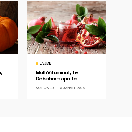
LAJME
a,
MultiVitaminat, të
Dobishme apo të
Tepërta?
AGROWEB
3 JANAR, 2025