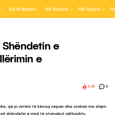
Në Krahasim
Në Kuzhinë
Në Natyrë
Në
 Shëndetin e
lërimin e
3.4K
0
tike, që jo vetëm të kënaq nepsin dhe oreksin me shijen
nxit shëndetin e mirë të stomakut gjithashtu.