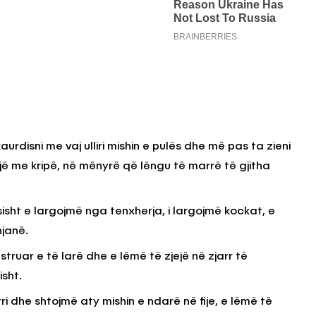
aurdisni me vaj ulliri mishin e pulës dhe më pas ta zieni
 ujë me kripë, në mënyrë që lëngu të marrë të gjitha
sisht e largojmë nga tenxherja, i largojmë kockat, e
njanë.
struar e të larë dhe e lëmë të zjejë në zjarr të
sht.
i dhe shtojmë aty mishin e ndarë në fije, e lëmë të