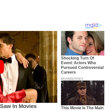
KËSHILLA & IDE
Përdorni
Rreziqet dhe Problemet që
për Ruajtjen
Vijnë Nga Akulloret e
Vjetëruara
, 2025
AGROWEB
10 QERSHOR, 2025