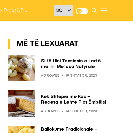
 Praktikë
MË TË LEXUARAT
Si të Ulni Tensionin e Lartë
me Tri Metoda Natyrale
AGROWEB
19 SHTATOR, 2023
Kek Shtëpie me Kos –
Receta e Lehtë Plot Ëmbëlsi
AGROWEB
14 DHJETOR, 2023
Ballokume Tradicionale –