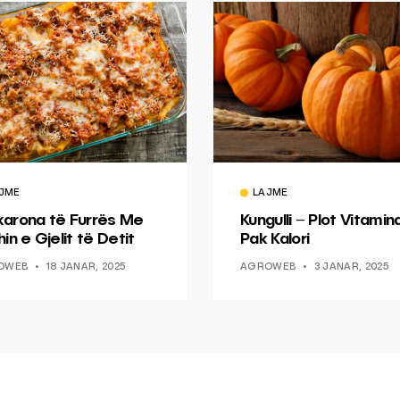
JME
LAJME
arona të Furrës Me
Kungulli – Plot Vitamin
in e Gjelit të Detit
Pak Kalori
OWEB
18 JANAR, 2025
AGROWEB
3 JANAR, 2025