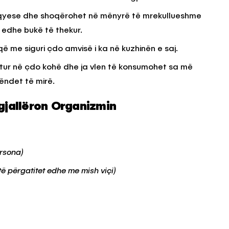
shqyese dhe shoqërohet në mënyrë të mrekullueshme
 edhe bukë të thekur.
ë me siguri çdo amvisë i ka në kuzhinën e saj.
titur në çdo kohë dhe ja vlen të konsumohet sa më
hëndet të mirë.
gjallëron Organizmin
ersona)
të përgatitet edhe me mish viçi)