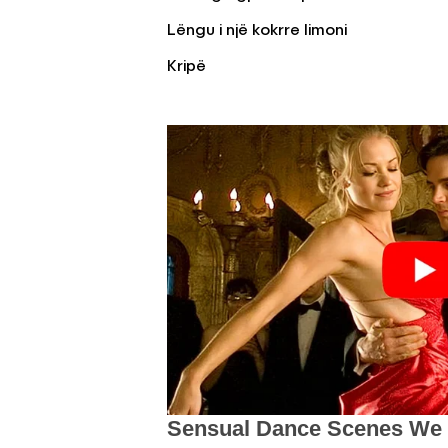
Lëngu i një kokrre limoni
Kripë
KËSHILLA & IDE
Pse Nuk Duhet të 
Letrën e Aluminit 
e Ushqimeve
AGROWEB
7 QERSHOR