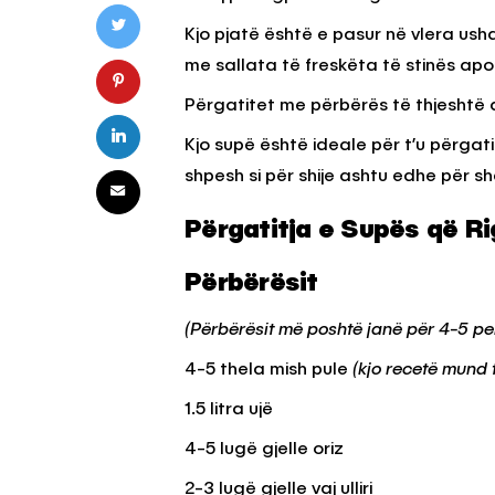
Kjo pjatë është e pasur në vlera u
me sallata të freskëta të stinës apo
Përgatitet me përbërës të thjeshtë q
Kjo supë është ideale për t’u përga
shpesh si për shije ashtu edhe për s
Përgatitja e Supës që Ri
Përbërësit
(Përbërësit më poshtë janë për 4-5 p
4-5 thela mish pule
(kjo recetë mund 
1.5 litra ujë
4-5 lugë gjelle oriz
2-3 lugë gjelle vaj ulliri