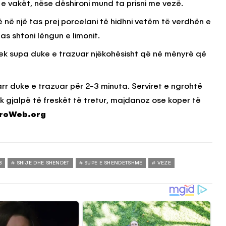
 vakët, nëse dëshironi mund ta prisni me vezë.
ë në një tas prej porcelani të hidhni vetëm të verdhën e
as shtoni lëngun e limonit.
ek supa duke e trazuar njëkohësisht që në mënyrë që
rr duke e trazuar për 2-3 minuta. Serviret e ngrohtë
 gjalpë të freskët të tretur, majdanoz ose koper të
roWeb.org
B
SHIJE DHE SHENDET
SUPE E SHENDETSHME
VEZE