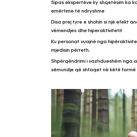
Sipas ekspertëve ky shqetësim ka k
emërtime të ndryshme
Disa prej tyre e shohin si një efek
vëmendjes dhe hiperaktivitetit
Ku personat vuajnë nga hipëraktivite
mjedisin përreth.
Shpërqëndrimi i vazhdueshëm nga ana
sëmundje që shfaqet në këtë formë 