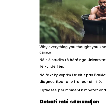
Në një studim të bërë nga Universitet
të kundërtën.
Në fakt ky veprim i trurit sipas Barkl
diagnostikuar dhe trajtuar si i tillë.
Gjithësesi për momentin mbetet end
Debati mbi sëmundjen