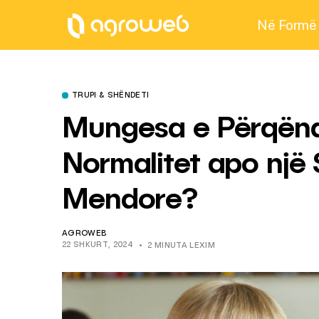
Në Formë
TRUPI & SHËNDETI
Mungesa e Përqënd
Normalitet apo një
Mendore?
AGROWEB
22 SHKURT, 2024
2 MINUTA LEXIM