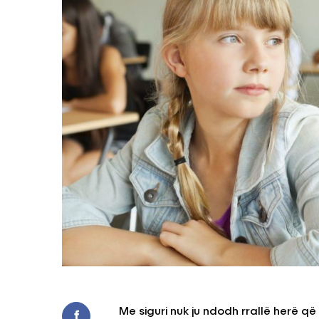
Me siguri nuk ju ndodh rrallë herë që