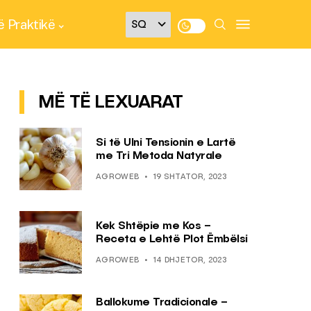
 Praktikë
MË TË LEXUARAT
Si të Ulni Tensionin e Lartë
me Tri Metoda Natyrale
AGROWEB
19 SHTATOR, 2023
Kek Shtëpie me Kos –
Receta e Lehtë Plot Ëmbëlsi
AGROWEB
14 DHJETOR, 2023
Ballokume Tradicionale –