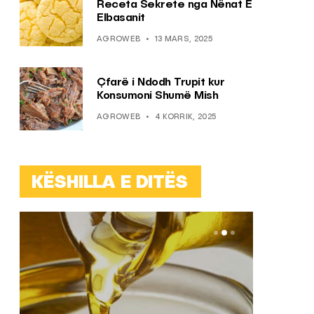
Receta Sekrete nga Nënat E
Elbasanit
AGROWEB
13 MARS, 2025
Çfarë i Ndodh Trupit kur
Konsumoni Shumë Mish
AGROWEB
4 KORRIK, 2025
KËSHILLA E DITËS