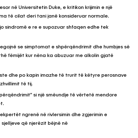
or në Universitetin Duke, e kritikon krijimin e një
a të cilat deri tani janë konsideruar normale.
kjo sindromë e re e supozuar shfaqen edhe tek
tregojnë se simptomat e shpërqëndrimit dhe humbjes së
thë fëmijët kur nëna ka abuzuar me alkolin gjatë
ste dhe po kapin imazhe të trurit të këtyre perosnave
villimit të tij.
 përqëndrimit” si një smëundje të vërtetë mendore
t.
pertët ngrenë në rivlersimin dhe zgjerimin e
jelljeve që njerëzit bëjnë në