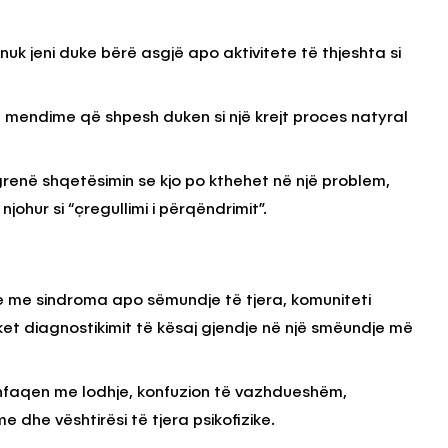
k jeni duke bërë asgjë apo aktivitete të thjeshta si
KËSHILLA & IDE
Përdorni
Rreziqet dhe Problemet që
ë mendime që shpesh duken si një krejt proces natyral
për Ruajtjen
Vijnë Nga Akulloret e
Vjetëruara
, 2025
AGROWEB
10 QERSHOR, 2025
renë shqetësimin se kjo po kthehet në një problem,
johur si “çregullimi i përqëndrimit”.
 me sindroma apo sëmundje të tjera, komuniteti
et diagnostikimit të kësaj gjendje në një smëundje më
hfaqen me lodhje, konfuzion të vazhdueshëm,
 dhe vështirësi të tjera psikofizike.