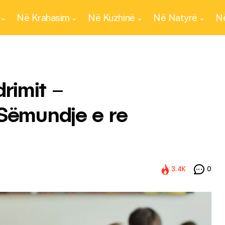
Në Krahasim
Në Kuzhinë
Në Natyrë
Në
rimit –
 Sëmundje e re
3.4K
0