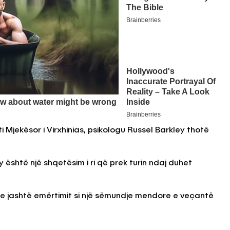
i Mjekësor i Virxhinias, psikologu Russel Barkley thotë
ey është një shqetësim i ri që prek turin ndaj duhet
e jashtë emërtimit si një sëmundje mendore e veçantë