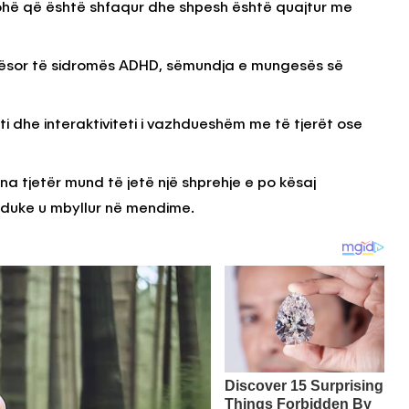
ohë që është shfaqur dhe shpesh është quajtur me
t anësor të sidromës ADHD, sëmundja e mungesës së
ti dhe interaktiviteti i vazhdueshëm me të tjerët ose
 tjetër mund të jetë një shprehje e po kësaj
duke u mbyllur në mendime.