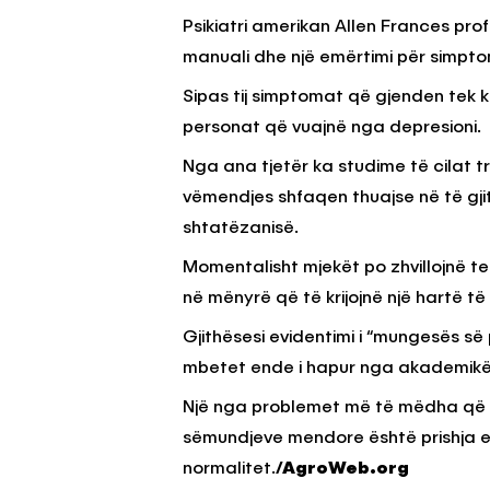
Psikiatri amerikan Allen Frances profes
manuali dhe një emërtimi për simptom
Sipas tij simptomat që gjenden tek 
personat që vuajnë nga depresioni.
Nga ana tjetër ka studime të cilat 
vëmendjes shfaqen thuajse në të gji
shtatëzanisë.
Momentalisht mjekët po zhvillojnë te
në mënyrë që të krijojnë një hartë të zh
Gjithësesi evidentimi i “mungesës së
mbetet ende i hapur nga akademikë
Një nga problemet më të mëdha që ek
sëmundjeve mendore është prishja e s
normalitet.
/AgroWeb.org