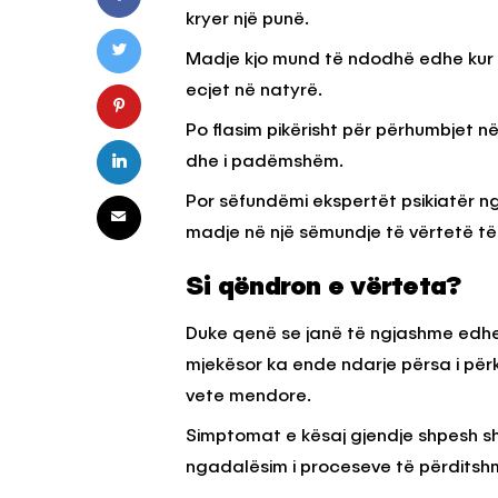
kryer një punë.
Madje kjo mund të ndodhë edhe kur nu
KËSHILLA & IDE
ecjet në natyrë.
Pse Nuk Duhet të 
Po flasim pikërisht për përhumbjet n
Letrën e Aluminit 
e Ushqimeve
dhe i padëmshëm.
AGROWEB
7 QERSHOR
Por sëfundëmi ekspertët psikiatër ng
madje në një sëmundje të vërtetë të n
Si qëndron e vërteta?
Duke qenë se janë të ngjashme edhe
mjekësor ka ende ndarje përsa i përk
vete mendore.
Simptomat e kësaj gjendje shpesh s
ngadalësim i proceseve të përditshme