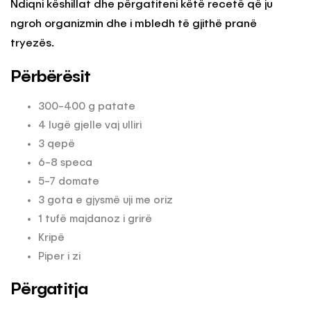
Ndiqni këshillat dhe përgatiteni këtë recetë që ju
ngroh organizmin dhe i mbledh të gjithë pranë
tryezës.
Përbërësit
300-400 g patate
4 lugë gjelle vaj ulliri
3 qepë
6-8 speca
5-7 domate
3 gota e gjysmë uji me oriz
1 tufë majdanoz i grirë
Kripë
Piper i zi
Përgatitja