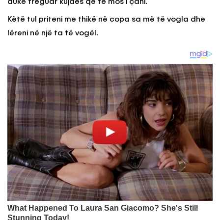
duke treguar kujdes që të mos i çani.
Këtë tul priteni me thikë në copa sa më të vogla dhe
lëreni në një ta të vogël.