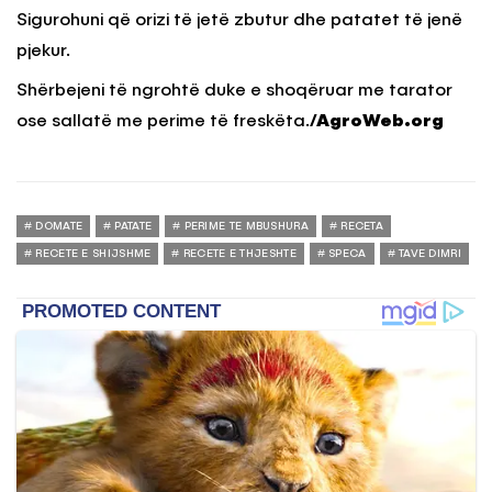
Sigurohuni që orizi të jetë zbutur dhe patatet të jenë
pjekur.
Shërbejeni të ngrohtë duke e shoqëruar me tarator
ose sallatë me perime të freskëta.
/AgroWeb.org
DOMATE
PATATE
PERIME TE MBUSHURA
RECETA
RECETE E SHIJSHME
RECETE E THJESHTE
SPECA
TAVE DIMRI