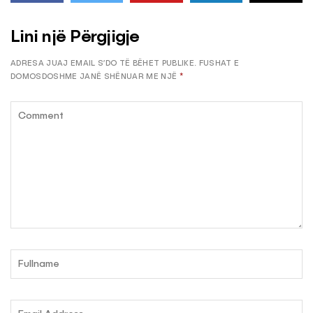
Lini një Përgjigje
ADRESA JUAJ EMAIL S’DO TË BËHET PUBLIKE.
FUSHAT E
DOMOSDOSHME JANË SHËNUAR ME NJË
*