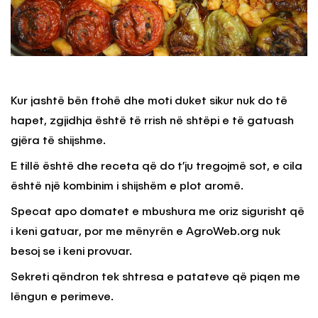
Kur jashtë bën ftohë dhe moti duket sikur nuk do të
hapet, zgjidhja është të rrish në shtëpi e të gatuash
gjëra të shijshme.
E tillë është dhe receta që do t’ju tregojmë sot, e cila
është një kombinim i shijshëm e plot aromë.
Specat apo domatet e mbushura me oriz sigurisht që
i keni gatuar, por me mënyrën e AgroWeb.org nuk
besoj se i keni provuar.
Sekreti qëndron tek shtresa e patateve që piqen me
lëngun e perimeve.