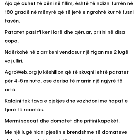
Ajo që duhet të bëni në fillim, është të ndizni furrën në
180 gradë në mënyrë që të jetë e ngrohtë kur të fusni
tavën.
Patatet pasi t’i keni larë dhe qëruar, pritini në disa
copa.
Ndërkohë në zjarr keni vendosur një tigan me 2 lugë
vaj ulliri.
AgroWeb.org ju këshillon që të skuqni lehtë patatet
për 4-5 minuta, ose derisa të marrin një ngjyrë të
artë.
Kalojini tek tava e pjekjes dhe vazhdoni me hapat e
tjerë të recetës.
Merrni specat dhe domatet dhe pritini kapakët.
Me një lugë hiqni pjesën e brendshme të domateve