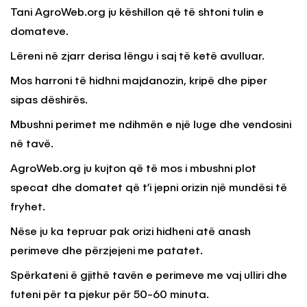
Tani AgroWeb.org ju këshillon që të shtoni tulin e
domateve.
Lëreni në zjarr derisa lëngu i saj të ketë avulluar.
Mos harroni të hidhni majdanozin, kripë dhe piper
sipas dëshirës.
Mbushni perimet me ndihmën e një luge dhe vendosini
në tavë.
AgroWeb.org ju kujton që të mos i mbushni plot
specat dhe domatet që t’i jepni orizin një mundësi të
fryhet.
Nëse ju ka tepruar pak orizi hidheni atë anash
perimeve dhe përzjejeni me patatet.
Spërkateni ë gjithë tavën e perimeve me vaj ulliri dhe
futeni për ta pjekur për 50-60 minuta.