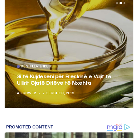
KËSHILLA & IDE
Si të Kujdeseni për Freskinë e Vajit të
Ullirit Gjatë Ditëve të Nxehta
AGROWEB
7 QERSHOR, 2025