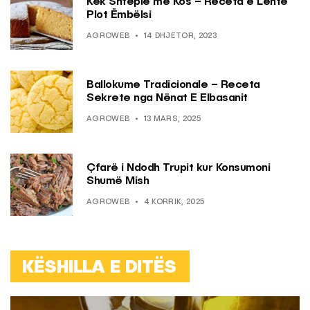
Kek Shtëpie me Kos – Receta e Lehtë
Plot Ëmbëlsi
AGROWEB
14 DHJETOR, 2023
Ballokume Tradicionale – Receta
Sekrete nga Nënat E Elbasanit
AGROWEB
13 MARS, 2025
Çfarë i Ndodh Trupit kur Konsumoni
Shumë Mish
AGROWEB
4 KORRIK, 2025
KËSHILLA E DITËS