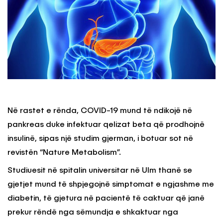
Në rastet e rënda, COVID-19 mund të ndikojë në
pankreas duke infektuar qelizat beta që prodhojnë
insulinë, sipas një studim gjerman, i botuar sot në
revistën “Nature Metabolism”.
Studiuesit në spitalin universitar në Ulm thanë se
gjetjet mund të shpjegojnë simptomat e ngjashme me
diabetin, të gjetura në pacientë të caktuar që janë
prekur rëndë nga sëmundja e shkaktuar nga