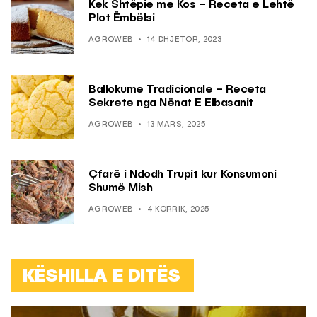
Kek Shtëpie me Kos – Receta e Lehtë
Plot Ëmbëlsi
AGROWEB
14 DHJETOR, 2023
Ballokume Tradicionale – Receta
Sekrete nga Nënat E Elbasanit
AGROWEB
13 MARS, 2025
Çfarë i Ndodh Trupit kur Konsumoni
Shumë Mish
AGROWEB
4 KORRIK, 2025
KËSHILLA E DITËS