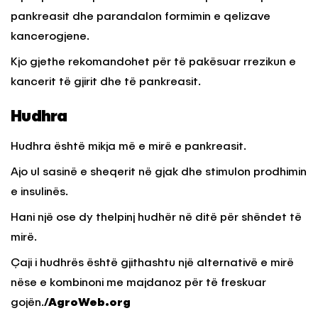
pankreasit dhe parandalon formimin e qelizave
kancerogjene.
Kjo gjethe rekomandohet për të pakësuar rrezikun e
kancerit të gjirit dhe të pankreasit.
Hudhra
Hudhra është mikja më e mirë e pankreasit.
Ajo ul sasinë e sheqerit në gjak dhe stimulon prodhimin
e insulinës.
Hani një ose dy thelpinj hudhër në ditë për shëndet të
mirë.
Çaji i hudhrës është gjithashtu një alternativë e mirë
nëse e kombinoni me majdanoz për të freskuar
gojën.
/AgroWeb.org