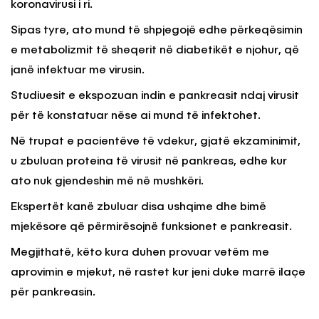
koronavirusi i ri.
Sipas tyre, ato mund të shpjegojë edhe përkeqësimin
e metabolizmit të sheqerit në diabetikët e njohur, që
janë infektuar me virusin.
Studiuesit e ekspozuan indin e pankreasit ndaj virusit
për të konstatuar nëse ai mund të infektohet.
Në trupat e pacientëve të vdekur, gjatë ekzaminimit,
u zbuluan proteina të virusit në pankreas, edhe kur
ato nuk gjendeshin më në mushkëri.
Ekspertët kanë zbuluar disa ushqime dhe bimë
mjekësore që përmirësojnë funksionet e pankreasit.
Megjithatë, këto kura duhen provuar vetëm me
aprovimin e mjekut, në rastet kur jeni duke marrë ilaçe
për pankreasin.