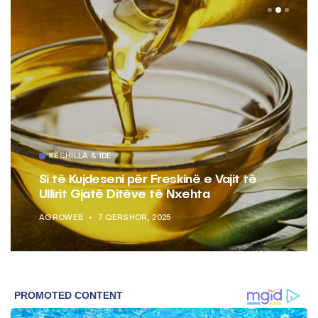
KËSHILLA & IDE
Si të Kujdeseni për Freskinë e Vajit të
Ullirit Gjatë Ditëve të Nxehta
AGROWEB
7 QERSHOR, 2025