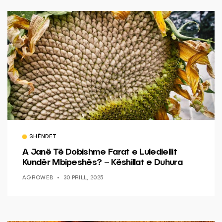
SHËNDET
A Janë Të Dobishme Farat e Lulediellit
Kundër Mbipeshës? – Këshillat e Duhura
AGROWEB
30 PRILL, 2025