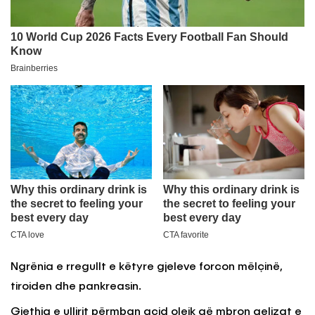
Ngrënia e rregullt e këtyre gjeleve forcon mëlçinë,
tiroiden dhe pankreasin.
Gjethja e ullirit përmban acid oleik që mbron qelizat e