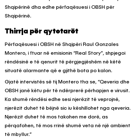
Shqipërinë dha edhe përfaqësuesi i OBSH për
Shqipërinë.
Thirrja për qytetarët
Përfaqësuesi i OBSH në Shqipëri Raul Gonzales
Montero, i ftuar në emisionin “Real Story”, shpjegoi
rëndësinë e të qenurit të përgjegjëshëm në këtë
situatë alarmante që e gjithë bota po kalon.
Gjatë intervistës së tij Montero tha se, “Qeveria dhe
OBSH janë këtu për të ndërprerë përhapjen e virusit.
Ka shumë rëndësi edhe sesi njerëzit të veprojnë,
njerëzit duhet të bëjnë sic iu këshillohet nga qeveria.
Njerëzit duhet të mos takohen me dorë, as
përqafohen, të mos rrinë shumë veta në një ambient
të mbyllur.”