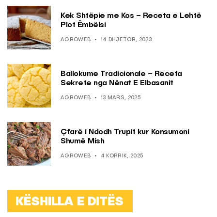
Kek Shtëpie me Kos – Receta e Lehtë
Plot Ëmbëlsi
AGROWEB
14 DHJETOR, 2023
Ballokume Tradicionale – Receta
Sekrete nga Nënat E Elbasanit
AGROWEB
13 MARS, 2025
Çfarë i Ndodh Trupit kur Konsumoni
Shumë Mish
AGROWEB
4 KORRIK, 2025
KËSHILLA E DITËS