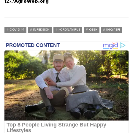
127./
AgroWeb.org
COVID-19
INFEKSION
KORONAVIRUS
OBSH
SHQIPERI