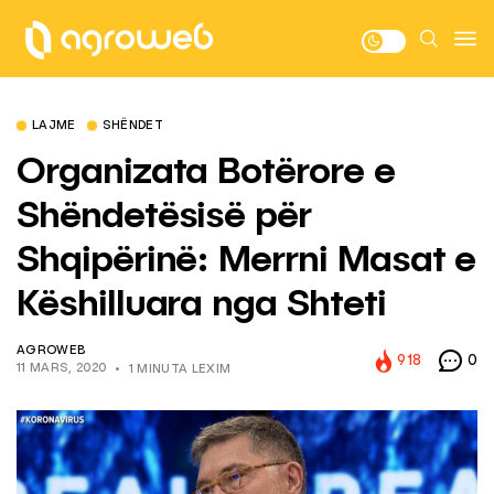
LAJME
SHËNDET
Organizata Botërore e
Shëndetësisë për
Shqipërinë: Merrni Masat e
Këshilluara nga Shteti
AGROWEB
918
0
11 MARS, 2020
1 MINUTA LEXIM