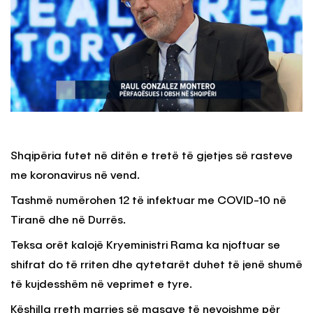
Shqipëria futet në ditën e tretë të gjetjes së rasteve
me koronavirus në vend.
Tashmë numërohen 12 të infektuar me COVID-10 në
Tiranë dhe në Durrës.
Teksa orët kalojë Kryeministri Rama ka njoftuar se
shifrat do të rriten dhe qytetarët duhet të jenë shumë
të kujdesshëm në veprimet e tyre.
Këshilla rreth marrjes së masave të nevojshme për