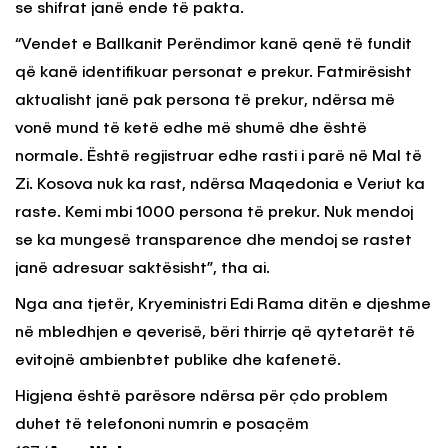
se shifrat janë ende të pakta.
“Vendet e Ballkanit Perëndimor kanë qenë të fundit
që kanë identifikuar personat e prekur. Fatmirësisht
aktualisht janë pak persona të prekur, ndërsa më
vonë mund të ketë edhe më shumë dhe është
normale. Është regjistruar edhe rasti i parë në Mal të
Zi. Kosova nuk ka rast, ndërsa Maqedonia e Veriut ka
raste. Kemi mbi 1000 persona të prekur. Nuk mendoj
se ka mungesë transparence dhe mendoj se rastet
janë adresuar saktësisht”, tha ai.
Nga ana tjetër, Kryeministri Edi Rama ditën e djeshme
në mbledhjen e qeverisë, bëri thirrje që qytetarët të
evitojnë ambienbtet publike dhe kafenetë.
Higjena është parësore ndërsa për çdo problem
duhet të telefononi numrin e posaçëm