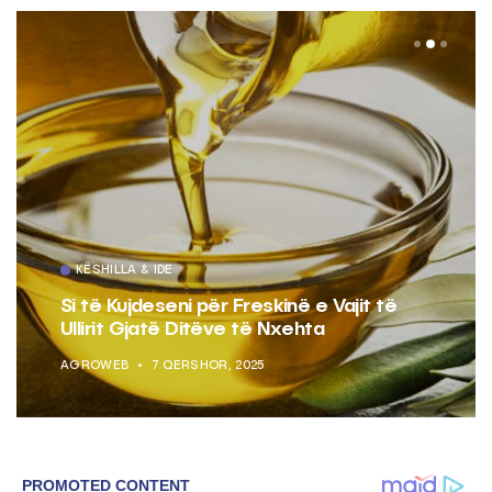
KËSHILLA & IDE
Si të Kujdeseni për Freskinë e Vajit të
Ullirit Gjatë Ditëve të Nxehta
AGROWEB
7 QERSHOR, 2025