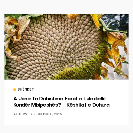
SHËNDET
A Janë Të Dobishme Farat e Lulediellit
Kundër Mbipeshës? – Këshillat e Duhura
AGROWEB
30 PRILL, 2025