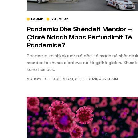
LAJME
NGJARJE
Pandemia Dhe Shëndeti Mendor –
Çfarë Ndodh Mbas Përfundimit Të
Pandemisë?
Pandemia ka shkaktuar një dëm të madh në shëndeti
mendor të shumë njerëzve në të gjithë globin. Shumë
kanë humbur...
AGROWEB
8 SHTATOR, 2021
2 MINUTA LEXIM