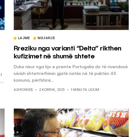
LAJME
NGJARJE
Rreziku nga varianti “Delta” rikthen
kufizimet në shumë shtete
Duke nisur nga kjo e premte Portugalia do të rivendosë
sërish shtetrrethimin gjatë natës në të paktën 45
et
komuna, përfshirë...
..
AGROWEB
2 KORRIK, 2021
1 MINUTA LEXIM