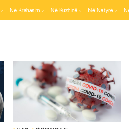
Në Krahasim
Në Kuzhinë
Në Natyrë
Në