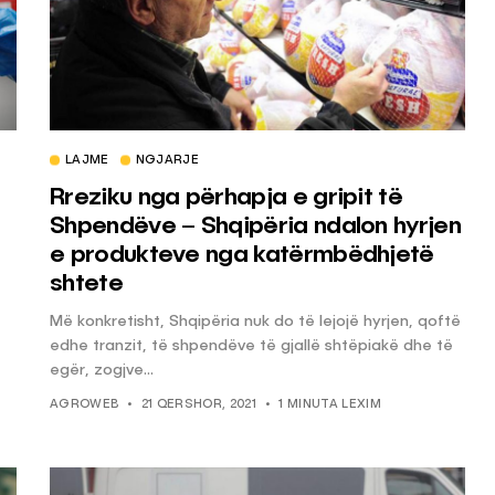
LAJME
NGJARJE
Rreziku nga përhapja e gripit të
Shpendëve – Shqipëria ndalon hyrjen
e produkteve nga katërmbëdhjetë
shtete
Më konkretisht, Shqipëria nuk do të lejojë hyrjen, qoftë
edhe tranzit, të shpendëve të gjallë shtëpiakë dhe të
egër, zogjve...
AGROWEB
21 QERSHOR, 2021
1 MINUTA LEXIM