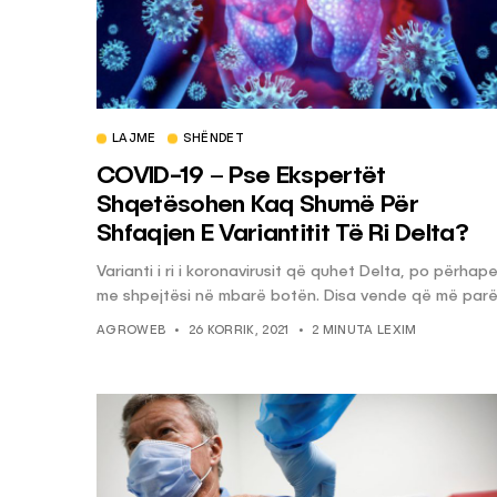
LAJME
SHËNDET
COVID-19 – Pse Ekspertët
Shqetësohen Kaq Shumë Për
Shfaqjen E Variantitit Të Ri Delta?
Varianti i ri i koronavirusit që quhet Delta, po përhap
me shpejtësi në mbarë botën. Disa vende që më parë.
AGROWEB
26 KORRIK, 2021
2 MINUTA LEXIM