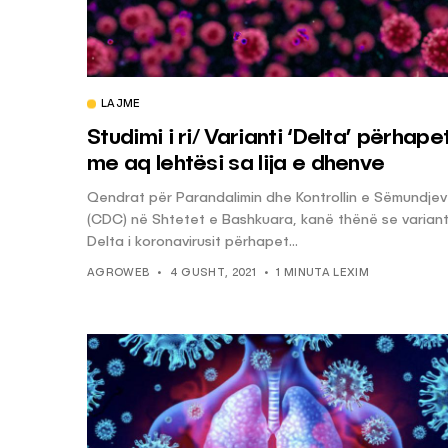
LAJME
Studimi i ri/ Varianti ‘Delta’ përhape
me aq lehtësi sa lija e dhenve
Qendrat për Parandalimin dhe Kontrollin e Sëmundje
(CDC) në Shtetet e Bashkuara, kanë thënë se variant
Delta i koronavirusit përhapet...
AGROWEB
4 GUSHT, 2021
1 MINUTA LEXIM