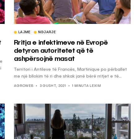
LAJME
NGJARJE
t
Rritja e infektimeve në Evropë
detyron autoritetet që të
ashpërsojnë masat
ve
i
Territori i Antileve të Francës, Martinique po përballet
me një bllokim të ri dhe shkak janë bërë rritjet e të...
AGROWEB
3 GUSHT, 2021
1 MINUTA LEXIM