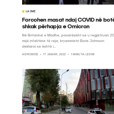
LAJME
KËSHILLA & IDE
Forcohen masat ndaj COVID në bot
Pse Nuk Duhet të 
shkak përhapja e Omicron
Letrën e Aluminit 
Në Britaninë e Madhe, pavarësisht se u regjistruan 2
e Ushqimeve
mijë infektime të reja, kryeministri Boris Johnson
AGROWEB
7 QERSHOR
deklaroi se është i...
AGROWEB
17 JANAR, 2022
1 MINUTA LEXIM