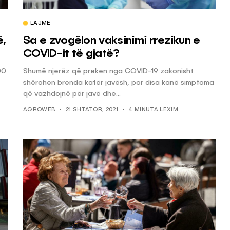
LAJME
KËSHILLA & IDE
ë,
Sa e zvogëlon vaksinimi rrezikun e
Përdorni
Rreziqet dhe Problemet që
COVID-it të gjatë?
për Ruajtjen
Vijnë Nga Akulloret e
00
Shumë njerëz që preken nga COVID-19 zakonisht
Vjetëruara
shërohen brenda katër javësh, por disa kanë simptoma
, 2025
AGROWEB
10 QERSHOR, 2025
që vazhdojnë për javë dhe...
AGROWEB
21 SHTATOR, 2021
4 MINUTA LEXIM