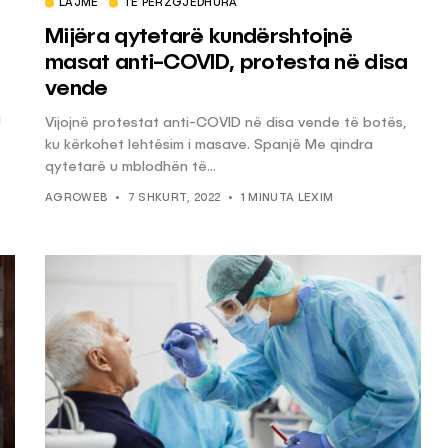
LAJME
TË PËRZGJEDHURA
Mijëra qytetarë kundërshtojnë
masat anti-COVID, protesta në disa
vende
a
Vijojnë protestat anti-COVID në disa vende të botës,
ku kërkohet lehtësim i masave. Spanjë Me qindra
qytetarë u mblodhën të...
AGROWEB
7 SHKURT, 2022
1 MINUTA LEXIM