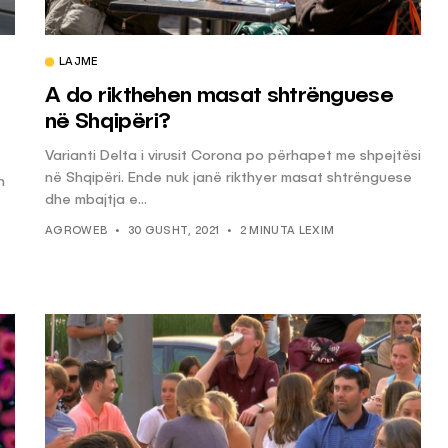
LAJME
A do rikthehen masat shtrënguese
në Shqipëri?
Varianti Delta i virusit Corona po përhapet me shpejtësi
në Shqipëri. Ende nuk janë rikthyer masat shtrënguese
n
dhe mbajtja e...
AGROWEB
30 GUSHT, 2021
2 MINUTA LEXIM