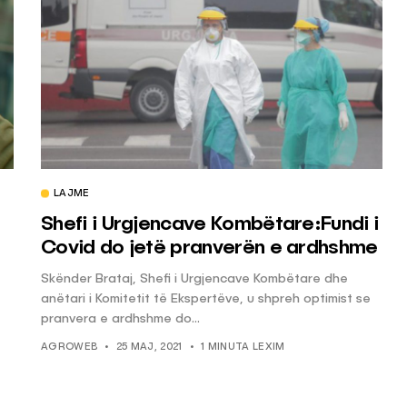
LAJME
Shefi i Urgjencave Kombëtare:Fundi i
Covid do jetë pranverën e ardhshme
Skënder Brataj, Shefi i Urgjencave Kombëtare dhe
anëtari i Komitetit të Ekspertëve, u shpreh optimist se
pranvera e ardhshme do...
AGROWEB
25 MAJ, 2021
1 MINUTA LEXIM