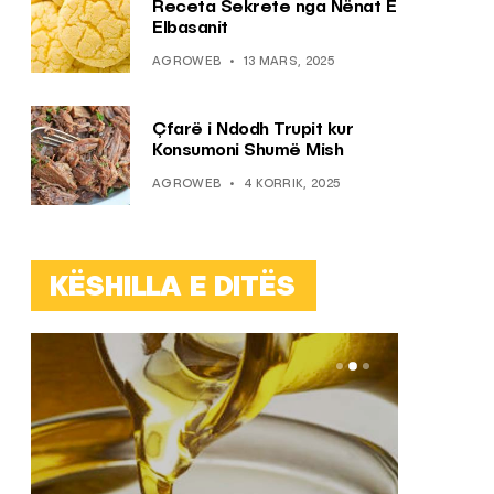
Receta Sekrete nga Nënat E
Elbasanit
AGROWEB
13 MARS, 2025
Çfarë i Ndodh Trupit kur
Konsumoni Shumë Mish
AGROWEB
4 KORRIK, 2025
KËSHILLA E DITËS