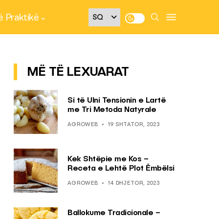
 Praktikë
MË TË LEXUARAT
Si të Ulni Tensionin e Lartë
me Tri Metoda Natyrale
AGROWEB
19 SHTATOR, 2023
Kek Shtëpie me Kos –
Receta e Lehtë Plot Ëmbëlsi
AGROWEB
14 DHJETOR, 2023
Ballokume Tradicionale –