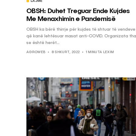
LAJME
OBSH: Duhet Treguar Ende Kujdes
Me Menaxhimin e Pandemisë
OBSH ka bërë thirrje për kujdes të shtuar të vendeve
që kanë lehtësuar masat anti-COVID. Organizata th
se është herët...
AGROWEB
8 SHKURT, 2022
1 MINUTA LEXIM