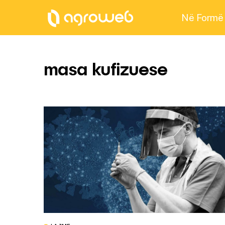
Në Formë
masa kufizuese