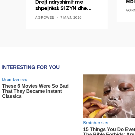
Mbi
Drejt ndryshimit me
Rej
shpejtësi: Si ZYN dhe
AGR
Ducati po shenjojnë një
AGROWEB
7 MAJ, 2026
epokë të re pa tym