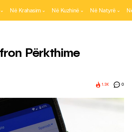
Në Krahasim
Në Kuzhinë
Në Natyrë
Në
fron Përkthime
1.3K
0