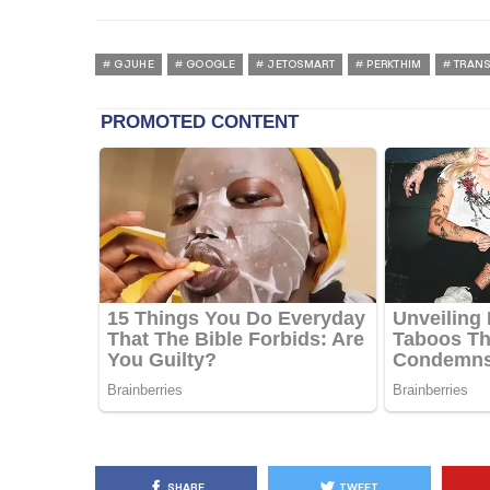
GJUHE
GOOGLE
JETOSMART
PERKTHIM
TRANS
SHARE
TWEET