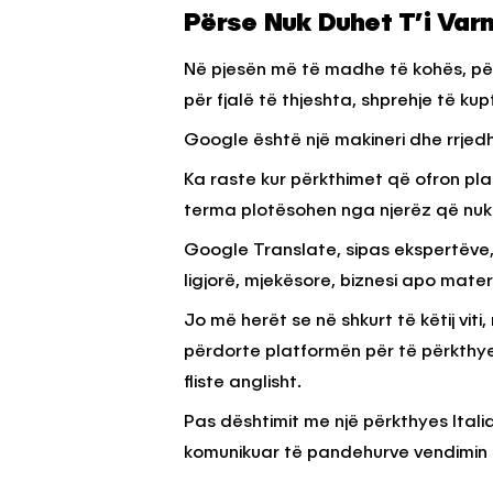
Përse Nuk Duhet T’i Var
Në pjesën më të madhe të kohës, përk
për fjalë të thjeshta, shprehje të kup
Google është një makineri dhe rrjedhim
Ka raste kur përkthimet që ofron pl
terma plotësohen nga njerëz që nuk 
Google Translate, sipas ekspertëve
ligjorë, mjekësore, biznesi apo mater
Jo më herët se në shkurt të këtij vit
përdorte platformën për të përkthyer
fliste anglisht.
Pas dështimit me një përkthyes Itali
komunikuar të pandehurve vendimin 