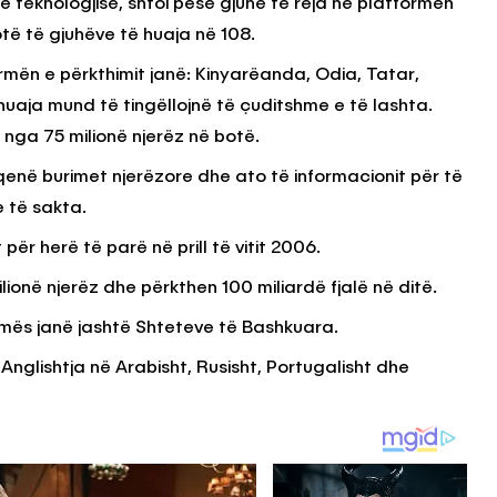
 teknologjisë, shtoi pesë gjuhë të reja në platformën
otë të gjuhëve të huaja në 108.
ormën e përkthimit janë: Kinyarëanda, Odia, Tatar,
KËSHILLA & IDE
uaja mund të tingëllojnë të çuditshme e të lashta.
Problemet që
Si të Kujdeseni për Freskinë
loret e
Vajit të Ullirit Gjatë Ditëve t
nga 75 milionë njerëz në botë.
Nxehta
qenë burimet njerëzore dhe ato të informacionit për të
RSHOR, 2025
AGROWEB
7 QERSHOR, 2025
 të sakta.
ër herë të parë në prill të vitit 2006.
onë njerëz dhe përkthen 100 miliardë fjalë në ditë.
mës janë jashtë Shteteve të Bashkuara.
nglishtja në Arabisht, Rusisht, Portugalisht dhe