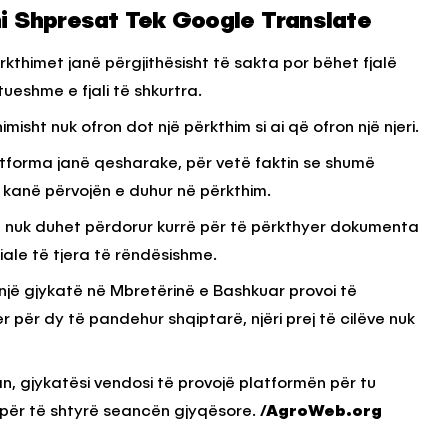
ni Shpresat Tek Google Translate
thimet janë përgjithësisht të sakta por bëhet fjalë
tueshme e fjali të shkurtra.
isht nuk ofron dot një përkthim si ai që ofron një njeri.
atforma janë qesharake, për vetë faktin se shumë
kanë përvojën e duhur në përkthim.
, nuk duhet përdorur kurrë për të përkthyer dokumenta
iale të tjera të rëndësishme.
i, një gjykatë në Mbretërinë e Bashkuar provoi të
 për dy të pandehur shqiptarë, njëri prej të cilëve nuk
an, gjykatësi vendosi të provojë platformën për tu
për të shtyrë seancën gjyqësore.
/AgroWeb.org