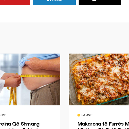
JME
LAJME
teina Që Shmang
Makarona të Furrës 