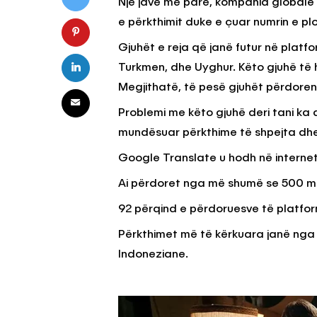
Një javë më parë, kompania globale e
e përkthimit duke e çuar numrin e pl
Gjuhët e reja që janë futur në platf
KËSHILLA & IDE
KËSHILLA & IDE
Turkmen, dhe Uyghur. Këto gjuhë të h
Pse Nuk Duhet të Përdorni
Rreziqet dhe 
Letrën e Aluminit për Ruajtjen
Vijnë Nga Akul
Megjithatë, të pesë gjuhët përdoren 
e Ushqimeve
Vjetëruara
Problemi me këto gjuhë deri tani ka 
AGROWEB
7 QERSHOR, 2025
AGROWEB
10 QE
mundësuar përkthime të shpejta dhe
Google Translate u hodh në internet p
Ai përdoret nga më shumë se 500 mili
92 përqind e përdoruesve të platfor
Përkthimet më të kërkuara janë nga A
Indoneziane.