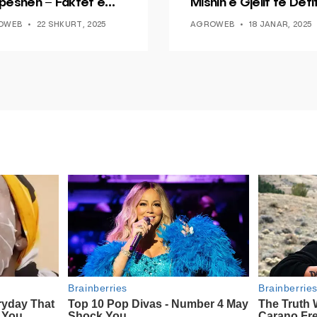
peshën – Faktet e
Mishin e Gjelit të Deti
a Nga Mjekësia
OWEB
22 SHKURT, 2025
AGROWEB
18 JANAR, 2025