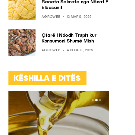
Receta Sekrete nga Nënat E
Elbasanit
AGROWEB
13 MARS, 2025
Çfarë i Ndodh Trupit kur
Konsumoni Shumë Mish
AGROWEB
4 KORRIK, 2025
KËSHILLA E DITËS