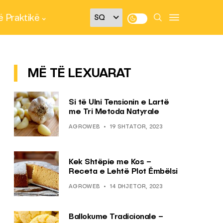
 Praktikë
MË TË LEXUARAT
Si të Ulni Tensionin e Lartë
me Tri Metoda Natyrale
AGROWEB
19 SHTATOR, 2023
Kek Shtëpie me Kos –
Receta e Lehtë Plot Ëmbëlsi
AGROWEB
14 DHJETOR, 2023
Ballokume Tradicionale –