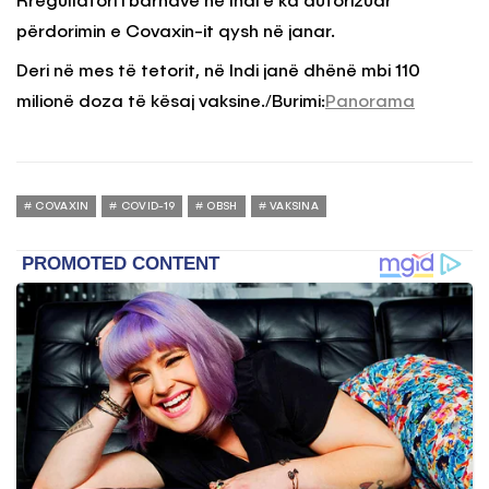
Rregullatori i barnave në Indi e ka autorizuar
përdorimin e Covaxin-it qysh në janar.
Deri në mes të tetorit, në Indi janë dhënë mbi 110
milionë doza të kësaj vaksine./Burimi:
Panorama
COVAXIN
COVID-19
OBSH
VAKSINA