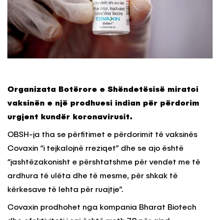
Organizata Botërore e Shëndetësisë miratoi
vaksinën e një prodhuesi indian për përdorim
urgjent kundër koronavirusit.
OBSH-ja tha se përfitimet e përdorimit të vaksinës
Covaxin “i tejkalojnë rreziqet” dhe se ajo është
“jashtëzakonisht e përshtatshme për vendet me të
ardhura të ulëta dhe të mesme, për shkak të
kërkesave të lehta për ruajtje”.
Covaxin prodhohet nga kompania Bharat Biotech