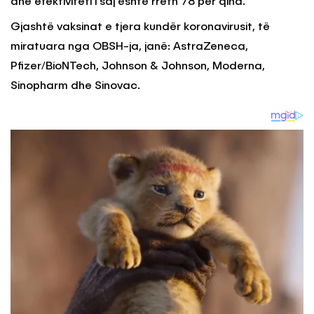
dhe efektiviteti i saj është rreth 78 për qind.
Gjashtë vaksinat e tjera kundër koronavirusit, të
miratuara nga OBSH-ja, janë: AstraZeneca,
Pfizer/BioNTech, Johnson & Johnson, Moderna,
Sinopharm dhe Sinovac.