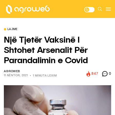
LAJME
Një Tjetër Vaksinë I
Shtohet Arsenalit Për
Parandalimin e Covid
AGROWEB
847
0
11 NËNTOR, 2021
1 MINUTA LEXIM