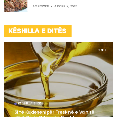
AGROWEB
4 KORRIK, 2025
KËSHILLA E DITËS
KËSHILLA & IDE
Si të Kujdeseni për Freskinë e Vajit të