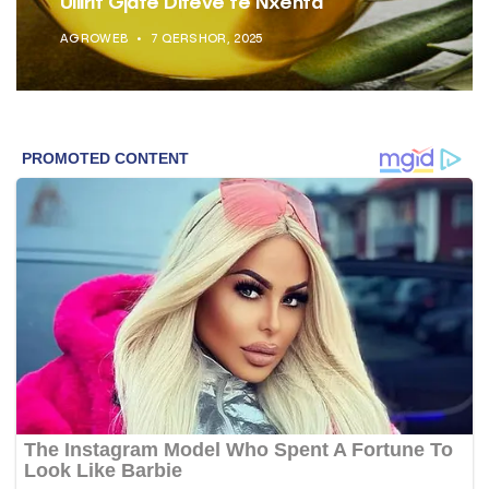
Ullirit Gjatë Ditëve të Nxehta
AGROWEB
7 QERSHOR, 2025