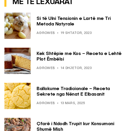
MË TË LEXUARAT
Si të Ulni Tensionin e Lartë me Tri
Metoda Natyrale
AGROWEB
19 SHTATOR, 2023
Kek Shtëpie me Kos – Receta e Lehtë
Plot Ëmbëlsi
AGROWEB
14 DHJETOR, 2023
Ballokume Tradicionale – Receta
Sekrete nga Nënat E Elbasanit
AGROWEB
13 MARS, 2025
Çfarë i Ndodh Trupit kur Konsumoni
Shumë Mish