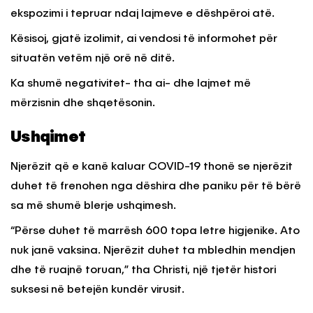
ekspozimi i tepruar ndaj lajmeve e dëshpëroi atë.
Kësisoj, gjatë izolimit, ai vendosi të informohet për
situatën vetëm një orë në ditë.
Ka shumë negativitet- tha ai- dhe lajmet më
mërzisnin dhe shqetësonin.
Ushqimet
Njerëzit që e kanë kaluar COVID-19 thonë se njerëzit
duhet të frenohen nga dëshira dhe paniku për të bërë
sa më shumë blerje ushqimesh.
“Përse duhet të marrësh 600 topa letre higjenike. Ato
nuk janë vaksina. Njerëzit duhet ta mbledhin mendjen
dhe të ruajnë toruan,” tha Christi, një tjetër histori
suksesi në betejën kundër virusit.