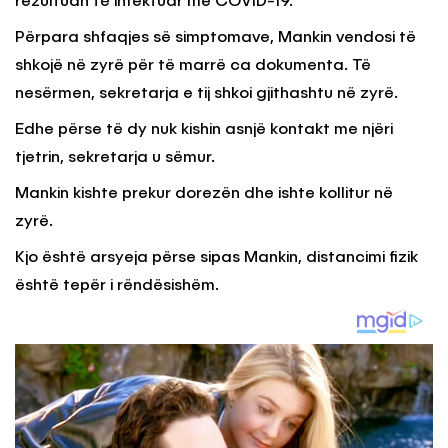
rezultuan të infektuar me COVID-19.
Përpara shfaqjes së simptomave, Mankin vendosi të
shkojë në zyrë për të marrë ca dokumenta. Të
nesërmen, sekretarja e tij shkoi gjithashtu në zyrë.
Edhe përse të dy nuk kishin asnjë kontakt me njëri
tjetrin, sekretarja u sëmur.
Mankin kishte prekur dorezën dhe ishte kollitur në
zyrë.
Kjo është arsyeja përse sipas Mankin, distancimi fizik
është tepër i rëndësishëm.