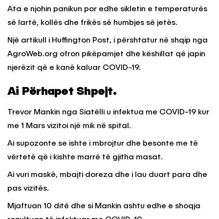
Ata e njohin panikun por edhe sikletin e temperaturës
së lartë, kollës dhe frikës së humbjes së jetës.
Një artikull i Huffington Post, i përshtatur në shqip nga
AgroWeb.org ofron pikëpamjet dhe këshillat që japin
njerëzit që e kanë kaluar COVID-19.
Ai Përhapet Shpejt.
Trevor Mankin nga Siatëlli u infektua me COVID-19 kur
me 1 Mars vizitoi një mik në spital.
Ai supozonte se ishte i mbrojtur dhe besonte me të
vërtetë që i kishte marrë të gjitha masat.
Ai vuri maskë, mbajti doreza dhe i lau duart para dhe
pas vizitës.
Mjaftuan 10 ditë dhe si Mankin ashtu edhe e shoqja