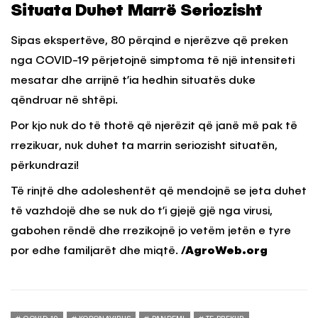
Situata Duhet Marrë Seriozisht
Sipas ekspertëve, 80 përqind e njerëzve që preken
nga COVID-19 përjetojnë simptoma të një intensiteti
mesatar dhe arrijnë t’ia hedhin situatës duke
qëndruar në shtëpi.
Por kjo nuk do të thotë që njerëzit që janë më pak të
rrezikuar, nuk duhet ta marrin seriozisht situatën,
përkundrazi!
Të rinjtë dhe adoleshentët që mendojnë se jeta duhet
të vazhdojë dhe se nuk do t’i gjejë gjë nga virusi,
gabohen rëndë dhe rrezikojnë jo vetëm jetën e tyre
por edhe familjarët dhe miqtë.
/AgroWeb.org