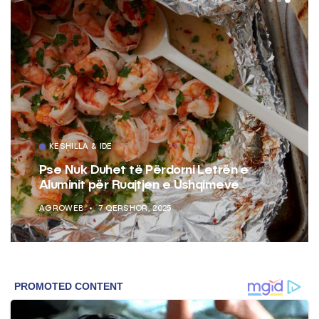
KËSHILLA & IDE
Pse Nuk Duhet të Përdorni Letrën e
Aluminit për Ruajtjen e Ushqimeve
AGROWEB
7 QERSHOR, 2025