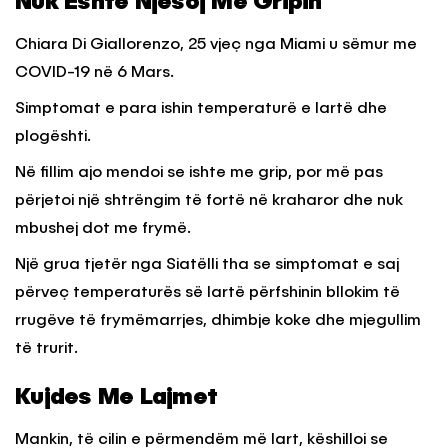
Nuk Është Njësoj Me Gripin
Chiara Di Giallorenzo, 25 vjeç nga Miami u sëmur me
COVID-19 në 6 Mars.
Simptomat e para ishin temperaturë e lartë dhe
plogështi.
Në fillim ajo mendoi se ishte me grip, por më pas
përjetoi një shtrëngim të fortë në kraharor dhe nuk
mbushej dot me frymë.
Një grua tjetër nga Siatëlli tha se simptomat e saj
përveç temperaturës së lartë përfshinin bllokim të
rrugëve të frymëmarrjes, dhimbje koke dhe mjegullim
të trurit.
Kujdes Me Lajmet
Mankin, të cilin e përmendëm më lart, këshilloi se