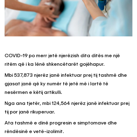
COVID-19 po merr jetë njerëzish dita ditës me një
ritëm që i ka lënë shkencëtarët gojëhapur.
Mbi 537,873 njerëz janë infektuar prej tij tashmë dhe
gjasat janë që ky numër të jetë më i lartë të
nesërmen e këtij artikulli.
Nga ana tjetër, mbi 124,564 njerëz janë infektuar prej
tij por janë rikuperuar.
Ata tashmë e dinë progresin e simptomave dhe
rëndësinë e vetë-izolimit.