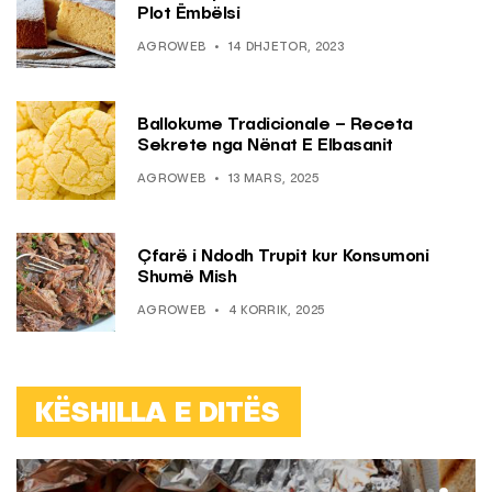
Plot Ëmbëlsi
AGROWEB
14 DHJETOR, 2023
Ballokume Tradicionale – Receta
Sekrete nga Nënat E Elbasanit
AGROWEB
13 MARS, 2025
Çfarë i Ndodh Trupit kur Konsumoni
Shumë Mish
AGROWEB
4 KORRIK, 2025
KËSHILLA E DITËS