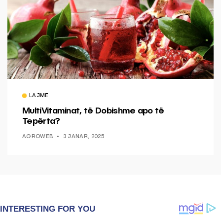
LAJME
MultiVitaminat, të Dobishme apo të
Tepërta?
AGROWEB
3 JANAR, 2025