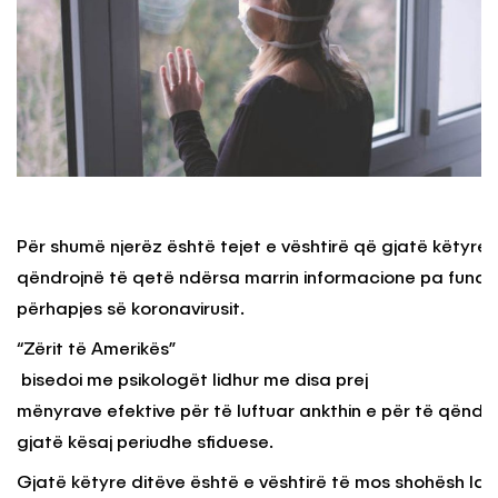
Për shumë njerëz është tejet e vështirë që gjatë këtyre 
qëndrojnë të qetë ndërsa marrin informacione pa fund r
përhapjes së koronavirusit.
“Zërit të Amerikës”
bisedoi me psikologët lidhur me disa prej
mënyrave efektive për të luftuar ankthin e për të qëndr
gjatë kësaj periudhe sfiduese.
Gjatë këtyre ditëve është e vështirë të mos shohësh laj