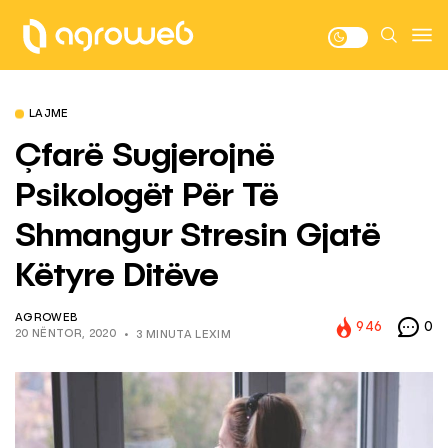
LAJME
Çfarë Sugjerojnë
Psikologët Për Të
Shmangur Stresin Gjatë
Këtyre Ditëve
AGROWEB
946
0
20 NËNTOR, 2020
3 MINUTA LEXIM