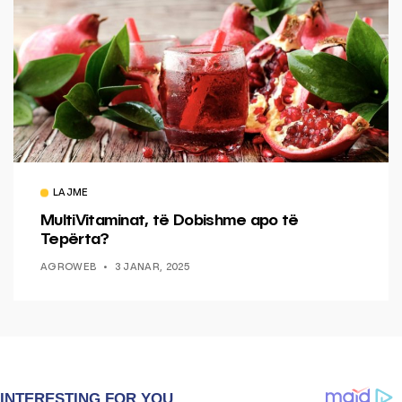
LAJME
MultiVitaminat, të Dobishme apo të
Tepërta?
AGROWEB
3 JANAR, 2025