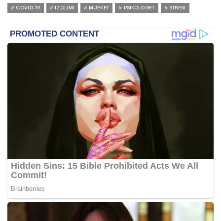
COVID-19
IZOLIMI
MJEKET
PSIKOLOGET
STRESI