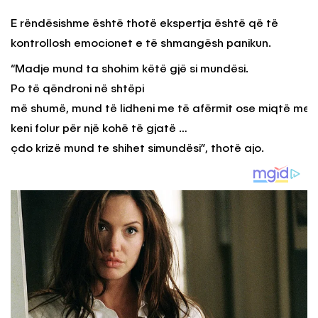
E rëndësishme është thotë ekspertja është që të
kontrollosh emocionet e të shmangësh panikun.
“Madje mund ta shohim këtë gjë si mundësi.
Po të qëndroni në shtëpi
më shumë, mund të lidheni me të afërmit ose miqtë me të
keni folur për një kohë të gjatë …
çdo krizë mund te shihet simundësi”, thotë ajo.