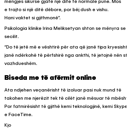
mëngjes sikurse gjatë një dite të normale pune. Mos
e trajto si një ditë dëbore, por bëj dush e vishu.
Hani vaktet si gjithmonë”.
Psikologia klinike Irina Meliksetyan shton se mënyra se si
secilit.
“Do të jetë më e vështirë për ata që janë tipa kryesisht 
janë ndërkohë të përfshirë nga ankthi, të jetojnë nën str
vazhdueshëm.
Biseda me të afërmit online
Ata ndjehen veçanërisht të izoluar pasi nuk mund të
takohen me njerëzit tek të cilët janë mësuar të mbështe
Por fatmirësisht të gjithë kemi teknologjinë, kemi Skype
e FaceTime.
Kjo