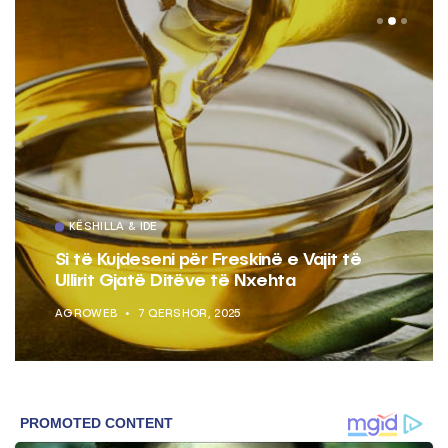
KËSHILLA & IDE
Si të Kujdeseni për Freskinë e Vajit të
Ullirit Gjatë Ditëve të Nxehta
AGROWEB
7 QERSHOR, 2025