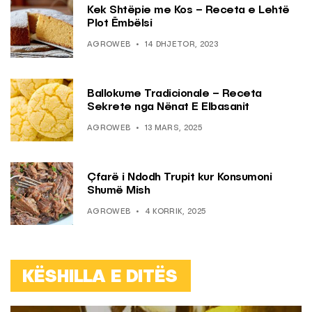
Kek Shtëpie me Kos – Receta e Lehtë
Plot Ëmbëlsi
AGROWEB
14 DHJETOR, 2023
Ballokume Tradicionale – Receta
Sekrete nga Nënat E Elbasanit
AGROWEB
13 MARS, 2025
Çfarë i Ndodh Trupit kur Konsumoni
Shumë Mish
AGROWEB
4 KORRIK, 2025
KËSHILLA E DITËS