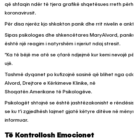
që shfaqin ndër të tjera grafikë shqetësues rreth përha
koronavirusit.
Për disa njerëz kjo shkakton panik dhe rrit nivelin e ankthi
Sipas psikologes dhe shkencëtares MaryAlvord, paniku
është një reagim i natyrshëm i njeriut ndaj stresit.
“Ka të bëjë me atë se çfarë ndjejmë kur kemi nevojë për 
ujë.
Tashmë dyqanet po kufizojnë sasinë që blihet nga çdo ind
Alvord, Drejtore e Kërkimeve Klinike, në
Shoqatën Amerikane të Psikologëve.
Psikologët shtojnë se është jashtëzakonisht e rëndësish
se ku t’i zgjedhësh lajmet gjatë këtyre ditëve në mënyrë 
informuar.
Të Kontrollosh Emocionet