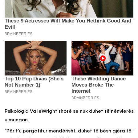
Psikologia VaileWright thotë se nuk duhet të nënvlerëso
u mungon.
“Për t’u përgatitur mendërisht, duhet të bësh gjëra të ti