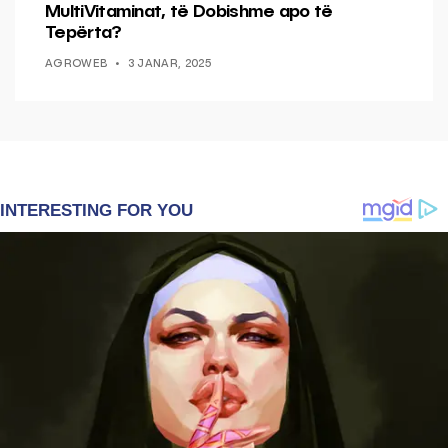
MultiVitaminat, të Dobishme apo të
Tepërta?
AGROWEB
3 JANAR, 2025