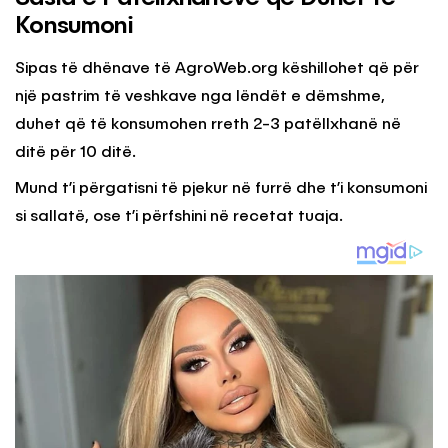
Konsumoni
Sipas të dhënave të AgroWeb.org këshillohet që për
një pastrim të veshkave nga lëndët e dëmshme,
duhet që të konsumohen rreth 2-3 patëllxhanë në
ditë për 10 ditë.
Mund t’i përgatisni të pjekur në furrë dhe t’i konsumoni
si sallatë, ose t’i përfshini në recetat tuaja.