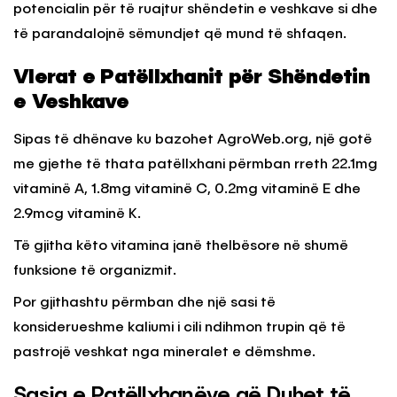
potencialin për të ruajtur shëndetin e veshkave si dhe
të parandalojnë sëmundjet që mund të shfaqen.
Vlerat e Patëllxhanit për Shëndetin
e Veshkave
Sipas të dhënave ku bazohet AgroWeb.org, një gotë
me gjethe të thata patëllxhani përmban rreth 22.1mg
vitaminë A, 1.8mg vitaminë C, 0.2mg vitaminë E dhe
2.9mcg vitaminë K.
Të gjitha këto vitamina janë thelbësore në shumë
funksione të organizmit.
Por gjithashtu përmban dhe një sasi të
konsiderueshme kaliumi i cili ndihmon trupin që të
pastrojë veshkat nga mineralet e dëmshme.
Sasia e Patëllxhanëve që Duhet të