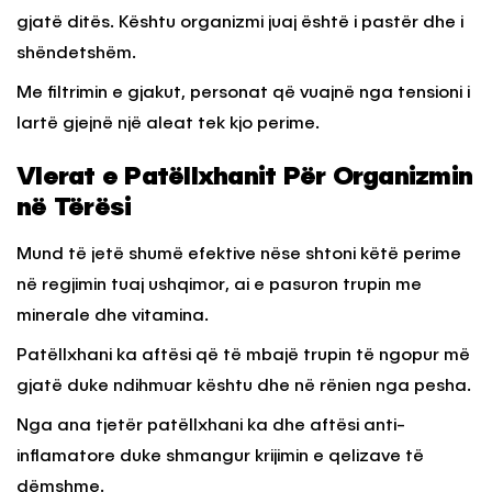
gjatë ditës. Kështu organizmi juaj është i pastër dhe i
shëndetshëm.
Me filtrimin e gjakut, personat që vuajnë nga tensioni i
lartë gjejnë një aleat tek kjo perime.
Vlerat e Patëllxhanit Për Organizmin
në Tërësi
Mund të jetë shumë efektive nëse shtoni këtë perime
në regjimin tuaj ushqimor, ai e pasuron trupin me
minerale dhe vitamina.
Patëllxhani ka aftësi që të mbajë trupin të ngopur më
gjatë duke ndihmuar kështu dhe në rënien nga pesha.
Nga ana tjetër patëllxhani ka dhe aftësi anti-
inflamatore duke shmangur krijimin e qelizave të
dëmshme.