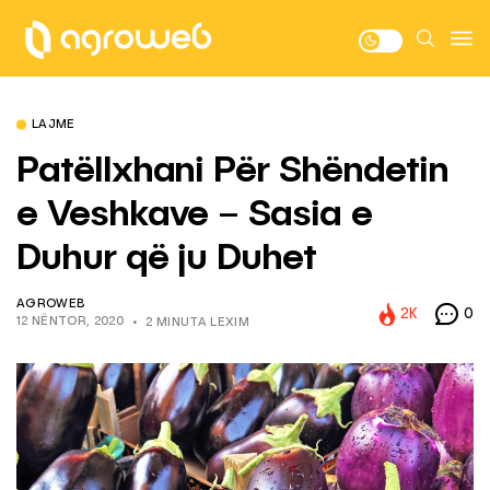
LAJME
Patëllxhani Për Shëndetin
e Veshkave – Sasia e
Duhur që ju Duhet
AGROWEB
2K
0
12 NËNTOR, 2020
2 MINUTA LEXIM