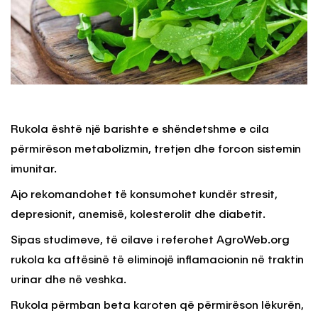
Rukola është një barishte e shëndetshme e cila
përmirëson metabolizmin, tretjen dhe forcon sistemin
imunitar.
Ajo rekomandohet të konsumohet kundër stresit,
depresionit, anemisë, kolesterolit dhe diabetit.
Sipas studimeve, të cilave i referohet AgroWeb.org
rukola ka aftësinë të eliminojë inflamacionin në traktin
urinar dhe në veshka.
Rukola përmban beta karoten që përmirëson lëkurën,