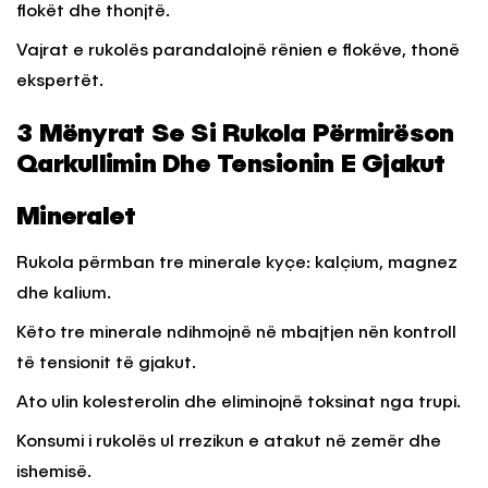
flokët dhe thonjtë.
Vajrat e rukolës parandalojnë rënien e flokëve, thonë
ekspertët.
3 Mënyrat Se Si Rukola Përmirëson
Qarkullimin Dhe Tensionin E Gjakut
Mineralet
Rukola përmban tre minerale kyçe: kalçium, magnez
dhe kalium.
Këto tre minerale ndihmojnë në mbajtjen nën kontroll
të tensionit të gjakut.
Ato ulin kolesterolin dhe eliminojnë toksinat nga trupi.
Konsumi i rukolës ul rrezikun e atakut në zemër dhe
ishemisë.