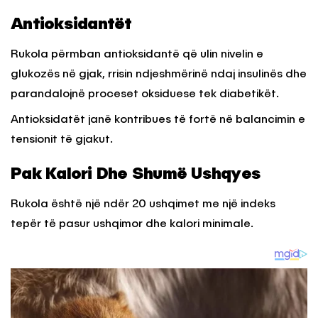
Antioksidantët
Rukola përmban antioksidantë që ulin nivelin e
glukozës në gjak, rrisin ndjeshmërinë ndaj insulinës dhe
parandalojnë proceset oksiduese tek diabetikët.
Antioksidatët janë kontribues të fortë në balancimin e
tensionit të gjakut.
Pak Kalori Dhe Shumë Ushqyes
Rukola është një ndër 20 ushqimet me një indeks
tepër të pasur ushqimor dhe kalori minimale.