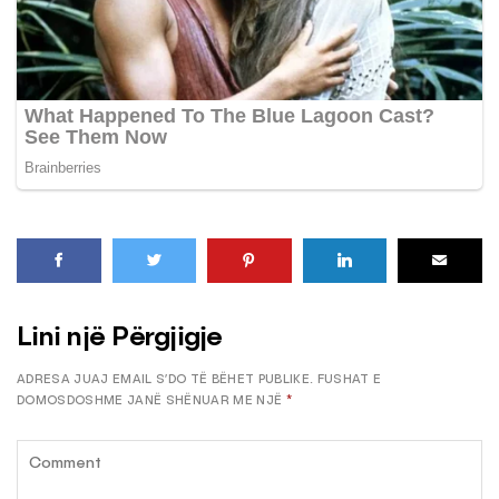
Lini një Përgjigje
ADRESA JUAJ EMAIL S’DO TË BËHET PUBLIKE.
FUSHAT E
DOMOSDOSHME JANË SHËNUAR ME NJË
*