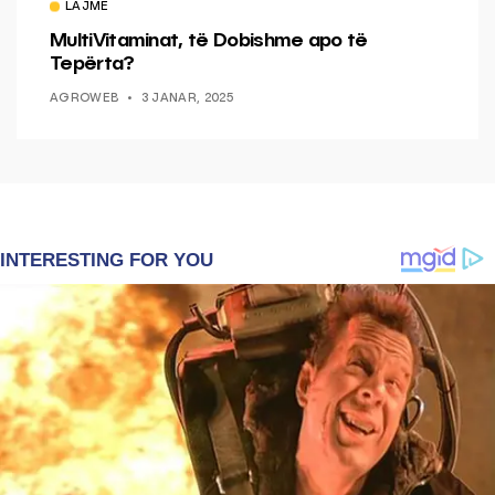
LAJME
MultiVitaminat, të Dobishme apo të
Tepërta?
AGROWEB
3 JANAR, 2025