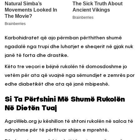
Karbohidratet që ajo përmban përthithen shumë
ngadalë nga trupi dhe luhatjet e sheqerit në gjak nuk
janë të forta dhe drastike.
Këto tre veçori e bëjnë rukolën të domosdoshme jo
vetëm për ata që vuajnë nga sëmundjet e zemrës por
edhe diabetikët dhe ata që janë mbipeshë.
Si Ta Përfshini Më Shumë Rukolën
Në Dietën Tuaj
AgroWeb.org ju këshillon të shtoni rukolën në salca të
ndryshme për të përfituar shijen e mprehtë.