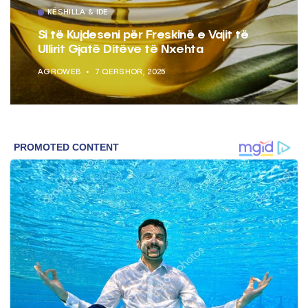
KËSHILLA & IDE
Si të Kujdeseni për Freskinë e Vajit të
Ullirit Gjatë Ditëve të Nxehta
AGROWEB
7 QERSHOR, 2025