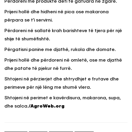
Përdoreni me produkte deti të gatuara në zgarë.
Prijeni hollë dhe hidheni në pica ose makarona
përpara se t’i servirni.
Përdoreni në sallatë krah barishteve të tjera për një
shije të shumëfishtë.
Përgatisni panine me djathë, rukola dhe domate.
Prijeni hollë dhe përdoreni në omletë, ose me djathë
dhe patate të pjekur në furrë.
Shtojeni në përzierjet dhe shtrydhjet e frutave dhe
perimeve për një lëng me shumë vlera.
Shtojeni në perimet e kavërdisura, makarona, supa,
dhe salca.
/AgroWeb.org