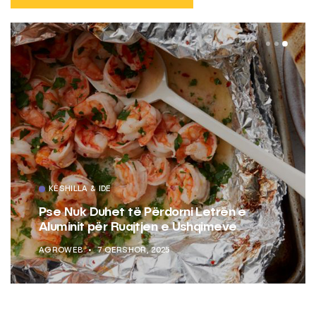
KËSHILLA & IDE
Pse Nuk Duhet të Përdorni Letrën e
Aluminit për Ruajtjen e Ushqimeve
AGROWEB
7 QERSHOR, 2025