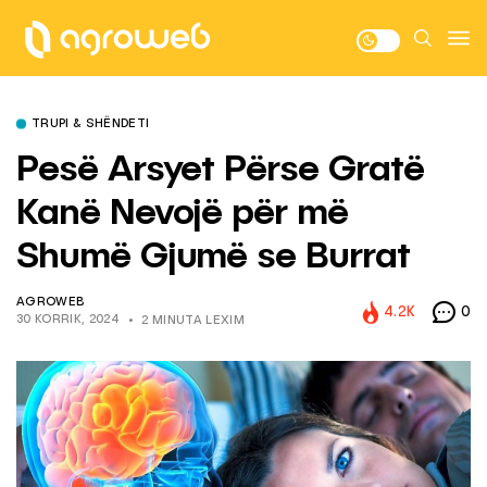
TRUPI & SHËNDETI
Pesë Arsyet Përse Gratë
Kanë Nevojë për më
Shumë Gjumë se Burrat
AGROWEB
4.2K
0
30 KORRIK, 2024
2 MINUTA LEXIM