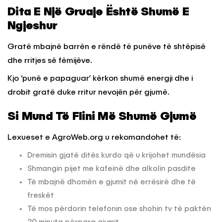
Dita E Një Gruaje Është Shumë E
Ngjeshur
Gratë mbajnë barrën e rëndë të punëve të shtëpisë
dhe rritjes së fëmijëve.
Kjo ‘punë e papaguar’ kërkon shumë energji dhe i
drobit gratë duke rritur nevojën për gjumë.
Si Mund Të Flini Më Shumë Gjumë
Lexueset e AgroWeb.org u rekomandohet të:
Dremisin gjatë ditës kurdo që u krijohet mundësia
Shmangin pijet me kafeinë dhe alkolin pasdite
Të mbajnë dhomën e gjumit në errësirë dhe të
freskët
Të mos përdorin telefonin ose shohin tv të paktën