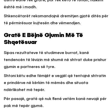
ashtu edhe tek gratë, por tek këto të fundit, ndikimi
është më i madh.
Shkencëtarët rekomandojnë dremitjen gjatë ditës për
të përmirësuar kujtesën dhe vëmendjen.
Gratë E Bëjnë Gjumin Më Të
Shqetësuar
Sipas rezultateve të studimeve burrat, kanë
tendencën të lëvizin më shumë në shtrat duke prishur
gjumin e partneres së tyre.
Shtoni këtu edhe fëmijët e vegjël që tentojnë shtratin
e prindërve në kërkim të mëmës dhe situata
ndërlikohet më tepër.
Për pasojë, gratë që nuk flenë vetëm kanë nevojë për
pak më tepër gjumë.