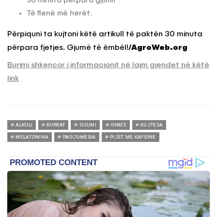
30 minuta përpara gjumit
Të flenë më herët.
Përpiquni ta kujtoni këtë artikull të paktën 30 minuta
përpara fjetjes. Gjumë të ëmbël!
/AgroWeb.org
Burimi shkencor i informacionit në lajm gjendet në këtë
link
ALKOLI
BURRAT
GJUMI
GRATE
KUJTESA
MELATONINA
PAGJUMESIA
PIJET ME KAFEINE