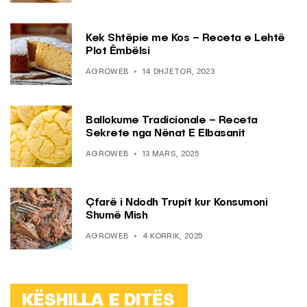
Kek Shtëpie me Kos – Receta e Lehtë
Plot Ëmbëlsi
AGROWEB
14 DHJETOR, 2023
Ballokume Tradicionale – Receta
Sekrete nga Nënat E Elbasanit
AGROWEB
13 MARS, 2025
Çfarë i Ndodh Trupit kur Konsumoni
Shumë Mish
AGROWEB
4 KORRIK, 2025
KËSHILLA E DITËS