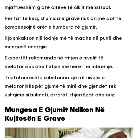
mjaftueshëm gjatë ditëve të ciklit menstrual.
Për fat të keq, shumica e grave nuk arrijnë dot të
kompensojnë orët e humbura të gjumit.
Kjo shkakton një lodhje më të madhe në punë dhe
mungesë energjie.
Ekspertët rekomandojnë rritjen e nivelit të
melatoninës dhe fjetjen më herët në mbrëmje.
Triptofani është substanca që rrit nivelin e
melatoninës për gjumë të mirë dhe gjendet tek
ushqime si bulmeti, arrorët, thjerrëzat dhe orizi.
Mungesa E Gjumit Ndikon Në
Kujtesën E Grave