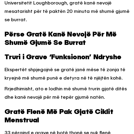
Universitetit Loughborough, gratë kanë nevojë
mesatarisht për të paktën 20 minuta më shumë gjumë
se burrat.
Përse Gratë Kanë Nevojë Për Më
Shumë Gjumë Se Burrat
Truri i Grave ‘Funksionon’ Ndryshe
Ekspertët shpjegojnë se gratë janë mëse të zonja të
kryejnë më shumë punë e detyra në të njëjtën kohë.
Rrjedhimisht, ato e lodhin më shumë trurin gjatë ditës
dhe kanë nevojë për më tepër gjumë natën.
Gratë Flenë Më Pak Gjatë Ciklit
Menstrual
33 përqind e grave në botë thonë se nuk flenë