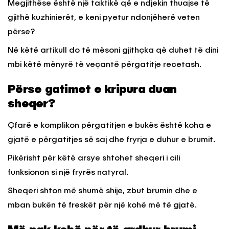
Megjithëse është një taktikë që e ndjekin thuajse të
gjithë kuzhinierët, e keni pyetur ndonjëherë veten
përse?
Në këtë artikull do të mësoni gjithçka që duhet të dini
mbi këtë mënyrë të veçantë përgatitje recetash.
Përse gatimet e kripura duan
sheqer?
Çfarë e komplikon përgatitjen e bukës është koha e
gjatë e përgatitjes së saj dhe fryrja e duhur e brumit.
Pikërisht për këtë arsye shtohet sheqeri i cili
funksionon si një fryrës natyral.
Sheqeri shton më shumë shije, zbut brumin dhe e
mban bukën të freskët për një kohë më të gjatë.