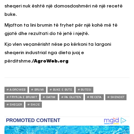
sheqeri nuk është një domosdoshmëri në një recetë
buke.
Mjafton ta lini brumin të fryhet për një kohë më të
gjatë dhe rezultati do të jetë i njejtë.
Kjo vlen veçanërisht nëse po kërkoni ta largoni
sheqerin industrial nga dieta juaj e
përditshme.
/AgroWeb.org
AGROWEB
BRUMI
BUKE E BUTE
BUTESI
FRYRJA E BRUMIT
GATIM
PA GLUTEN
RECETA
SHENDET
SHEQER
SHIJE