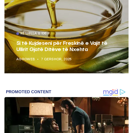
KËSHILLA & IDE
Si të Kujdeseni për Freskinë e Vajit të
Ullirit Gjatë Ditëve të Nxehta
AGROWEB
7 QERSHOR, 2025