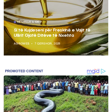
KËSHILLA & IDE
Si të Kujdeseni për Freskinë e Vajit të
Ullirit Gjatë Ditëve të Nxehta
AGROWEB
7 QERSHOR, 2025