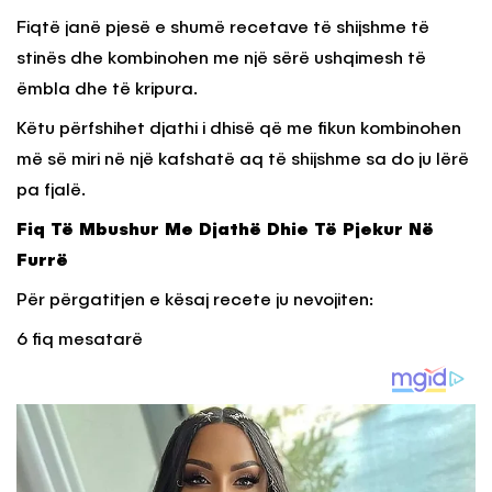
Fiqtë janë pjesë e shumë recetave të shijshme të
stinës dhe kombinohen me një sërë ushqimesh të
ëmbla dhe të kripura.
Këtu përfshihet djathi i dhisë që me fikun kombinohen
më së miri në një kafshatë aq të shijshme sa do ju lërë
pa fjalë.
Fiq Të Mbushur Me Djathë Dhie Të Pjekur Në
Furrë
Për përgatitjen e kësaj recete ju nevojiten:
6 fiq mesatarë