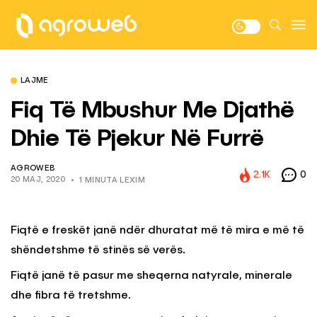
LAJME
Fiq Të Mbushur Me Djathë
Dhie Të Pjekur Në Furrë
AGROWEB
2.1K
0
20 MAJ, 2020
1 MINUTA LEXIM
Fiqtë e freskët janë ndër dhuratat më të mira e më të
shëndetshme të stinës së verës.
Fiqtë janë të pasur me sheqerna natyrale, minerale
dhe fibra të tretshme.