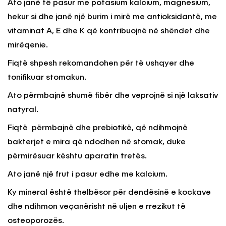
Ato janë të pasur me potasium kalcium, magnesium,
hekur si dhe janë një burim i mirë me antioksidantë, me
vitaminat A, E dhe K që kontribuojnë në shëndet dhe
mirëqenie.
Fiqtë shpesh rekomandohen për të ushqyer dhe
tonifikuar stomakun.
Ato përmbajnë shumë fibër dhe veprojnë si një laksativ
natyral.
Fiqtë përmbajnë dhe prebiotikë, që ndihmojnë
bakterjet e mira që ndodhen në stomak, duke
përmirësuar kështu aparatin tretës.
Ato janë një frut i pasur edhe me kalcium.
Ky mineral është thelbësor për dendësinë e kockave
dhe ndihmon veçanërisht në uljen e rrezikut të
osteoporozës.