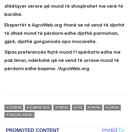
shkëlqyer verore që mund të shoqërohet me verë të
bardhë.
Ekspertët e AgroWeb.org thonë se në vend të djathit
të dhisë mund të përdorni edhe djathë parmixhan,
gjizë, djathë gorgonxola apo mocarella.
Sipas preferencës fiqtë mund t’i spërkatni edhe me
pak limon, ndërkohë që në vend të arrave mund të
përdorni edhe bajame. /AgroWeb.org
DJATHË
DJATHË DHIE
EREZA
FIQ
FRUTA
LIMON
RECETA GATIMI