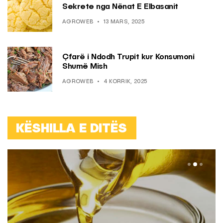
Sekrete nga Nënat E Elbasanit
AGROWEB
13 MARS, 2025
Çfarë i Ndodh Trupit kur Konsumoni
Shumë Mish
AGROWEB
4 KORRIK, 2025
KËSHILLA E DITËS