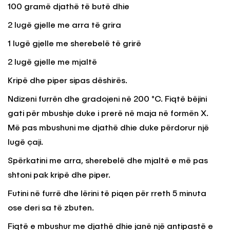
100 gramë djathë të butë dhie
2 lugë gjelle me arra të grira
1 lugë gjelle me sherebelë të grirë
2 lugë gjelle me mjaltë
Kripë dhe piper sipas dëshirës.
Ndizeni furrën dhe gradojeni në 200 °C. Fiqtë bëjini
gati për mbushje duke i prerë në maja në formën X.
Më pas mbushuni me djathë dhie duke përdorur një
lugë çaji.
Spërkatini me arra, sherebelë dhe mjaltë e më pas
shtoni pak kripë dhe piper.
Futini në furrë dhe lërini të piqen për rreth 5 minuta
ose deri sa të zbuten.
Fiqtë e mbushur me djathë dhie janë një antipastë e