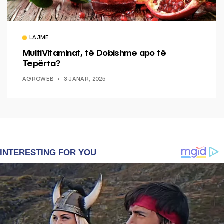
LAJME
MultiVitaminat, të Dobishme apo të
Tepërta?
AGROWEB
3 JANAR, 2025