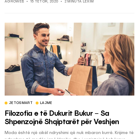
AGROWEB
15 TETOR, 2020
2 MINUTA LEXIM
JETOSMART
LAJME
Filozofia e të Dukurit Bukur – Sa
Shpenzojnë Shqiptarët për Veshjen
Moda është një cikël ndryshimi që nuk mbaron kurrë. Krijime të