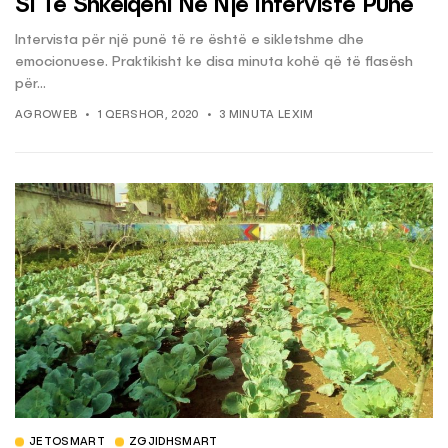
Si Të Shkëlqeni Në Një Intervistë Pune
Intervista për një punë të re është e sikletshme dhe
emocionuese. Praktikisht ke disa minuta kohë që të flasësh
për...
AGROWEB
1 QERSHOR, 2020
3 MINUTA LEXIM
JETOSMART
ZGJIDHSMART