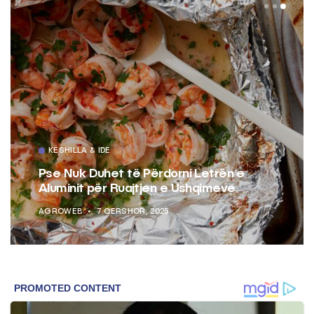
KËSHILLA & IDE
Pse Nuk Duhet të Përdorni Letrën e
Aluminit për Ruajtjen e Ushqimeve
AGROWEB
7 QERSHOR, 2025