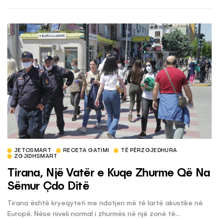
JETOSMART
RECETA GATIMI
TË PËRZGJEDHURA
ZGJIDHSMART
Tirana, Një Vatër e Kuqe Zhurme Që Na
Sëmur Çdo Ditë
Tirana është kryeqyteti me ndotjen më të lartë akustike në
Europë. Nëse niveli normal i zhurmës në një zonë të...