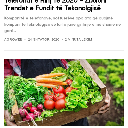
Telefonat e Rinj Të 2020 – Zbuloni
Trendet e Fundit të Tekonolgjisë
Kompanitë e telefonave, softuerëve apo ato që quajmë
kompani të teknologjisë së lartë janë gjithnjë e më shumë në
garë...
AGROWEB
24 SHTATOR, 2020
2 MINUTA LEXIM