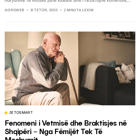
ndryshme të modës janë klasike dhe i rezistojnë kohërave,...
AGROWEB
8 TETOR, 2020
2 MINUTA LEXIM
JETOSMART
Fenomeni i Vetmisë dhe Braktisjes në
Shqipëri – Nga Fëmijët Tek Të