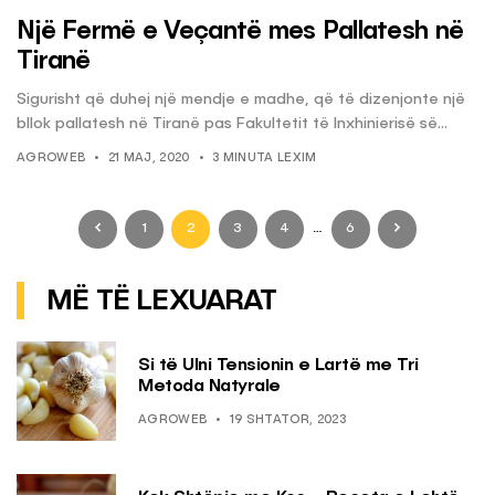
Një Fermë e Veçantë mes Pallatesh në
Tiranë
Sigurisht që duhej një mendje e madhe, që të dizenjonte një
bllok pallatesh në Tiranë pas Fakultetit të Inxhinierisë së...
AGROWEB
21 MAJ, 2020
3 MINUTA LEXIM
1
2
3
4
…
6
MË TË LEXUARAT
Si të Ulni Tensionin e Lartë me Tri
Metoda Natyrale
AGROWEB
19 SHTATOR, 2023