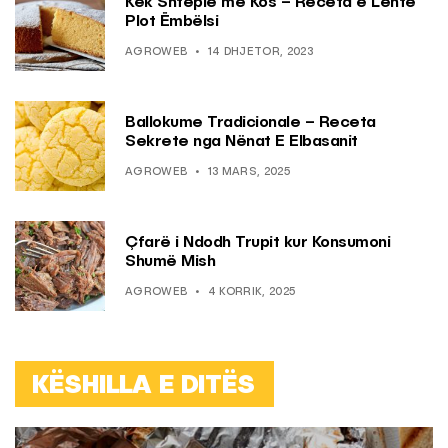
Kek Shtëpie me Kos – Receta e Lehtë
Plot Ëmbëlsi
AGROWEB
14 DHJETOR, 2023
Ballokume Tradicionale – Receta
Sekrete nga Nënat E Elbasanit
AGROWEB
13 MARS, 2025
Çfarë i Ndodh Trupit kur Konsumoni
Shumë Mish
AGROWEB
4 KORRIK, 2025
KËSHILLA E DITËS