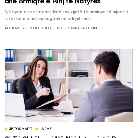
dhe Armiqtë e Rinj të Natyrës
Një hyrje e re i shtohet listës së gjatë të armiqve të mjedisit,
si faktor me ndikim negativ në ndryshimet...
AGROWEB
5 QERSHOR, 2020
2 MINUTA LEXIM
JETOSMART
LAJME