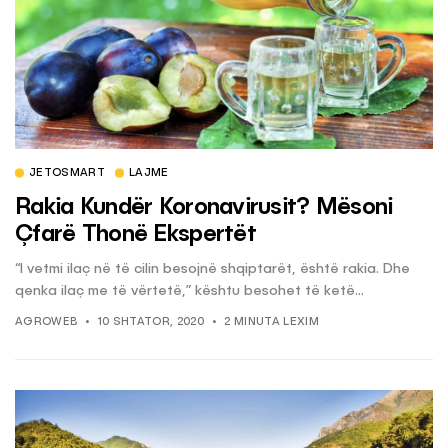
JETOSMART
LAJME
Rakia Kundër Koronavirusit? Mësoni
Çfarë Thonë Ekspertët
“I vetmi ilaç në të cilin besojnë shqiptarët, është rakia. Dhe
qenka ilaç me të vërtetë,” kështu besohet të ketë...
AGROWEB
10 SHTATOR, 2020
2 MINUTA LEXIM