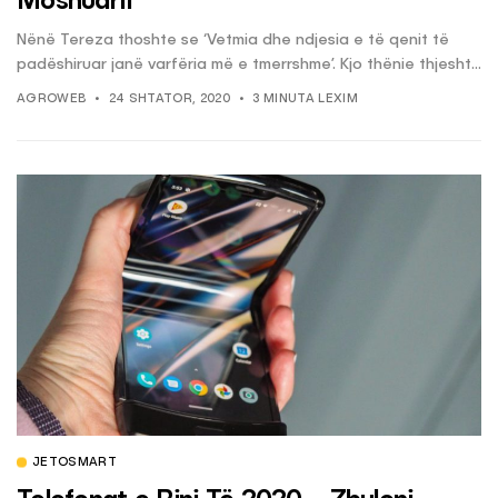
Moshuarit
Nënë Tereza thoshte se ‘Vetmia dhe ndjesia e të qenit të
padëshiruar janë varfëria më e tmerrshme’. Kjo thënie thjesht...
AGROWEB
24 SHTATOR, 2020
3 MINUTA LEXIM
JETOSMART