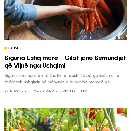
LAJME
Siguria Ushqimore – Cilat janë Sëmundjet
që Vijnë nga Ushqimi
Siguri ushqimore do të thotë të ruash, të përgatisësh e ta
shërbesh ushqimin në mënyrën e duhur. Në mënyrë që...
AGROWEB
30 MARS, 2022
2 MINUTA LEXIM