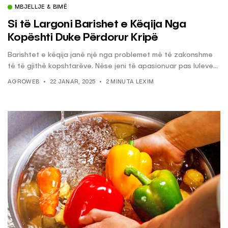
MBJELLJE & BIMË
Si të Largoni Barishet e Këqija Nga
Kopështi Duke Përdorur Kripë
Barishtet e këqija janë një nga problemet më të zakonshme
të të gjithë kopshtarëve. Nëse jeni të apasionuar pas luleve...
AGROWEB
22 JANAR, 2025
2 MINUTA LEXIM