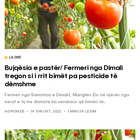
LAJME
Bujqësia e pastër/ Fermeri nga Dimali
tregon si i rrit bimët pa pesticide të
dëmshme
Fermeri nga Samatica e Dimalit, Mariglen Ziu në njërën nga
serat e tij me domate ka vendosur që bimën të...
AGROWEB
14 SHKURT, 2022
1 MINUTA LEXIM