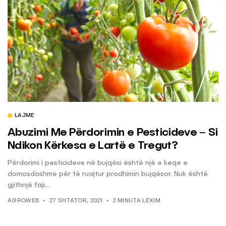
LAJME
Abuzimi Me Përdorimin e Pesticideve – Si
Ndikon Kërkesa e Lartë e Tregut?
Përdorimi i pesticideve në bujqësi është një e keqe e
domosdoshme për të ruajtur prodhimin bujqësor. Nuk është
gjithnjë faji...
AGROWEB
27 SHTATOR, 2021
2 MINUTA LEXIM