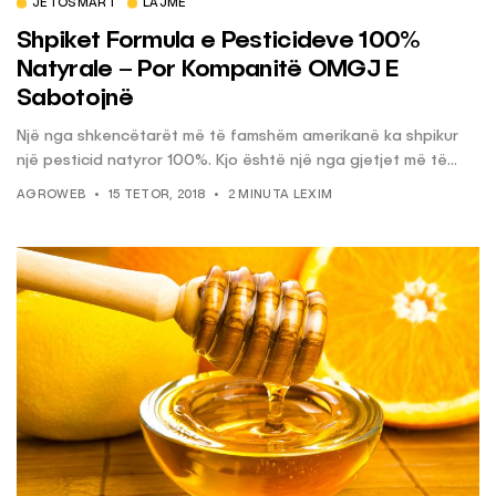
JETOSMART
LAJME
Shpiket Formula e Pesticideve 100%
Natyrale – Por Kompanitë OMGJ E
Sabotojnë
Një nga shkencëtarët më të famshëm amerikanë ka shpikur
një pesticid natyror 100%. Kjo është një nga gjetjet më të...
AGROWEB
15 TETOR, 2018
2 MINUTA LEXIM