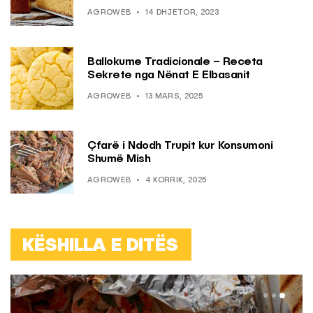
AGROWEB
14 DHJETOR, 2023
Ballokume Tradicionale – Receta
Sekrete nga Nënat E Elbasanit
AGROWEB
13 MARS, 2025
Çfarë i Ndodh Trupit kur Konsumoni
Shumë Mish
AGROWEB
4 KORRIK, 2025
KËSHILLA E DITËS