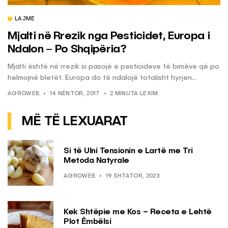
LAJME
Mjalti në Rrezik nga Pesticidet, Europa i
Ndalon – Po Shqipëria?
Mjalti është në rrezik si pasojë e pesticideve të bimëve që po
helmojnë bletët. Europa do të ndalojë totalisht hyrjen...
AGROWEB
14 NËNTOR, 2017
2 MINUTA LEXIM
MË TË LEXUARAT
Si të Ulni Tensionin e Lartë me Tri
Metoda Natyrale
AGROWEB
19 SHTATOR, 2023
Kek Shtëpie me Kos – Receta e Lehtë
Plot Ëmbëlsi