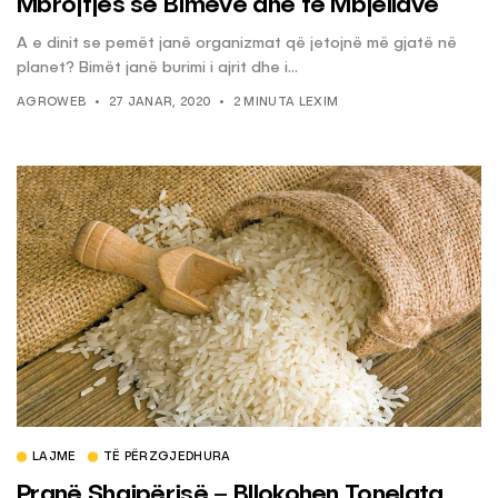
Mbrojtjes së Bimëve dhe të Mbjellave
A e dinit se pemët janë organizmat që jetojnë më gjatë në
planet? Bimët janë burimi i ajrit dhe i...
AGROWEB
27 JANAR, 2020
2 MINUTA LEXIM
LAJME
TË PËRZGJEDHURA
Pranë Shqipërisë – Bllokohen Tonelata