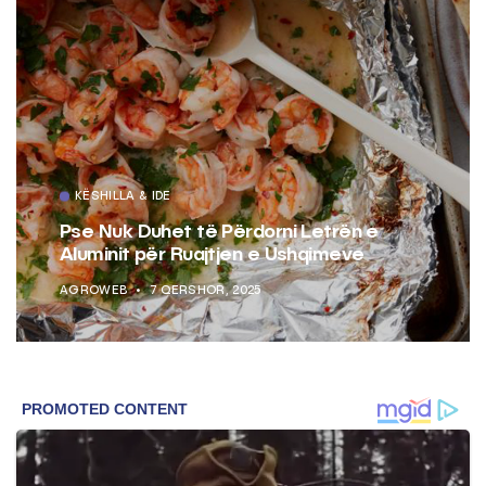
KËSHILLA & IDE
Pse Nuk Duhet të Përdorni Letrën e
Aluminit për Ruajtjen e Ushqimeve
AGROWEB
7 QERSHOR, 2025