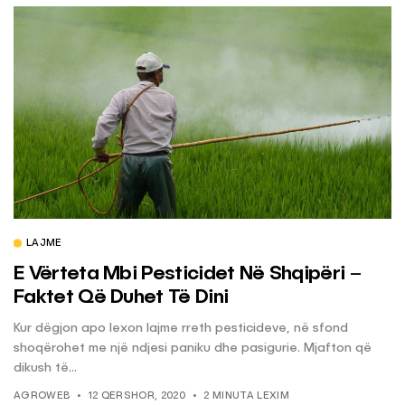
LAJME
E Vërteta Mbi Pesticidet Në Shqipëri –
Faktet Që Duhet Të Dini
Kur dëgjon apo lexon lajme rreth pesticideve, në sfond
shoqërohet me një ndjesi paniku dhe pasigurie. Mjafton që
dikush të...
AGROWEB
12 QERSHOR, 2020
2 MINUTA LEXIM