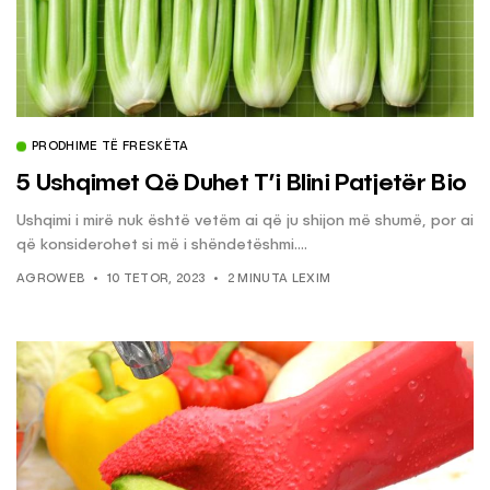
PRODHIME TË FRESKËTA
5 Ushqimet Që Duhet T’i Blini Patjetër Bio
Ushqimi i mirë nuk është vetëm ai që ju shijon më shumë, por ai
që konsiderohet si më i shëndetëshmi....
AGROWEB
10 TETOR, 2023
2 MINUTA LEXIM