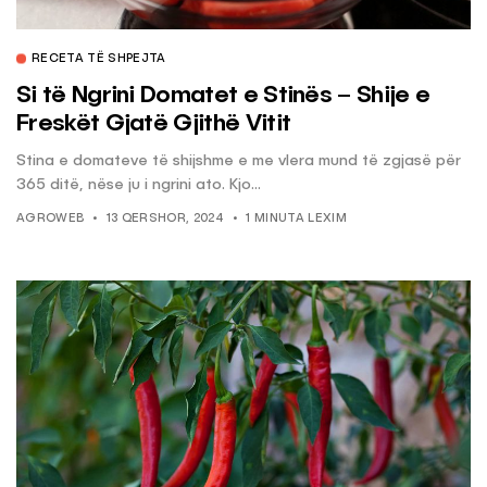
RECETA TË SHPEJTA
Si të Ngrini Domatet e Stinës – Shije e
Freskët Gjatë Gjithë Vitit
Stina e domateve të shijshme e me vlera mund të zgjasë për
365 ditë, nëse ju i ngrini ato. Kjo...
AGROWEB
13 QERSHOR, 2024
1 MINUTA LEXIM