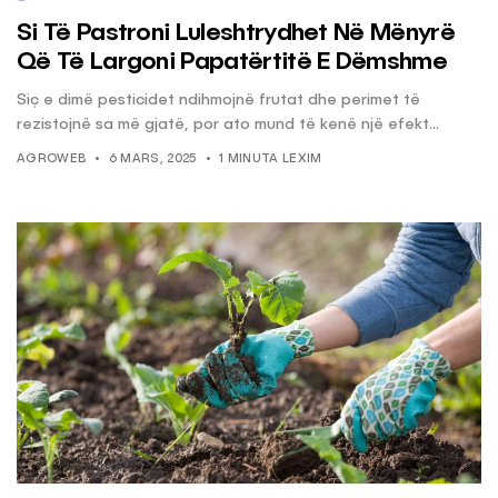
Si Të Pastroni Luleshtrydhet Në Mënyrë
Që Të Largoni Papatërtitë E Dëmshme
Siç e dimë pesticidet ndihmojnë frutat dhe perimet të
rezistojnë sa më gjatë, por ato mund të kenë një efekt...
AGROWEB
6 MARS, 2025
1 MINUTA LEXIM