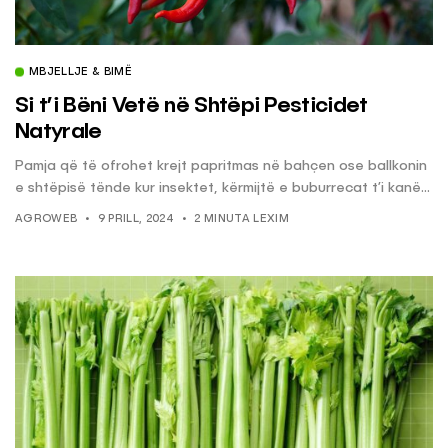
MBJELLJE & BIMË
Si t’i Bëni Vetë në Shtëpi Pesticidet
Natyrale
Pamja që të ofrohet krejt papritmas në bahçen ose ballkonin
e shtëpisë tënde kur insektet, kërmijtë e buburrecat t’i kanë...
AGROWEB
9 PRILL, 2024
2 MINUTA LEXIM