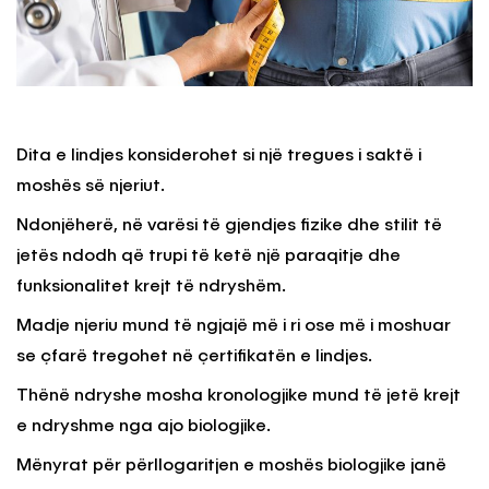
Dita e lindjes konsiderohet si një tregues i saktë i
moshës së njeriut.
Ndonjëherë, në varësi të gjendjes fizike dhe stilit të
jetës ndodh që trupi të ketë një paraqitje dhe
funksionalitet krejt të ndryshëm.
Madje njeriu mund të ngjajë më i ri ose më i moshuar
se çfarë tregohet në çertifikatën e lindjes.
Thënë ndryshe mosha kronologjike mund të jetë krejt
e ndryshme nga ajo biologjike.
Mënyrat për përllogaritjen e moshës biologjike janë