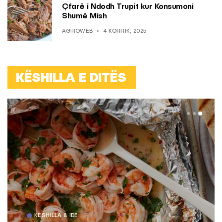
Çfarë i Ndodh Trupit kur Konsumoni
Shumë Mish
AGROWEB
4 KORRIK, 2025
KËSHILLA E DITËS
KËSHILLA & IDE