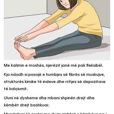
Me kalimin e moshës, njerëzit janë më pak fleksibël.
Kjo ndodh si pasojë e humbjes së fibrës së muskujve,
strukturës kimike të indeve dhe rritjes së depozitave
të kalçiumit.
Uluni në dysheme dhe mbani shpinën drejt dhe
këmbët drejt bashkuar.