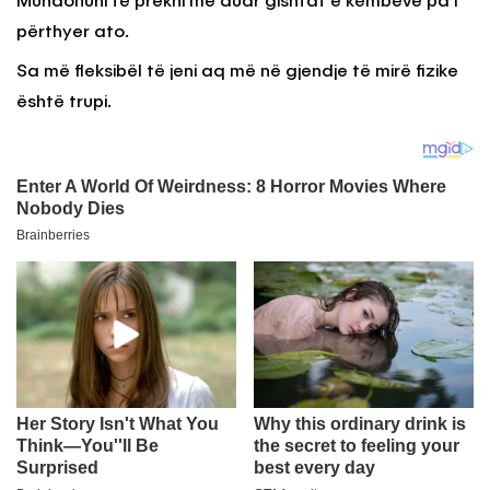
Mundohuni të prekni me duar gishtat e këmbëve pa i
përthyer ato.
Sa më fleksibël të jeni aq më në gjendje të mirë fizike
është trupi.