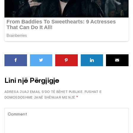
Lini një Përgjigje
ADRESA JUAJ EMAIL S’DO TË BËHET PUBLIKE.
FUSHAT E
DOMOSDOSHME JANË SHËNUAR ME NJË
*