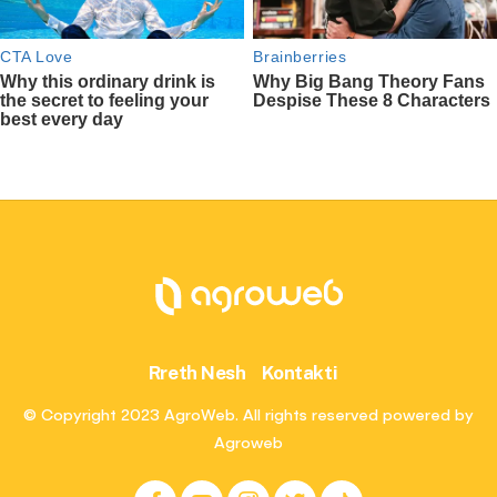
Rreth Nesh
Kontakti
© Copyright 2023 AgroWeb. All rights reserved powered by
Agroweb