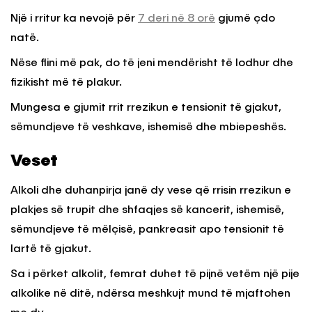
Një i rritur ka nevojë për
7 deri në 8 orë
gjumë çdo
natë.
Nëse flini më pak, do të jeni mendërisht të lodhur dhe
fizikisht më të plakur.
Mungesa e gjumit rrit rrezikun e tensionit të gjakut,
sëmundjeve të veshkave, ishemisë dhe mbiepeshës.
Veset
Alkoli dhe duhanpirja janë dy vese që rrisin rrezikun e
plakjes së trupit dhe shfaqjes së kancerit, ishemisë,
sëmundjeve të mëlçisë, pankreasit apo tensionit të
lartë të gjakut.
Sa i përket alkolit, femrat duhet të pijnë vetëm një pije
alkolike në ditë, ndërsa meshkujt mund të mjaftohen