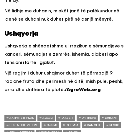
me dy.
Në lidhje me duhanin, mjekët janë të palëkundur në
idenë se duhani nuk duhet pirë në asnjë mënyrë.
Ushqyerja
Ushqyerja e shëndetshme ul rrezikun e sëmundjeve si
kanceri, sëmundjet e zemrës, ishemia, diabeti apo
tensioni i lartë i gjakut.
Një regjim i duhur ushqimor duhet të përmbajë 9
racione fruta dhe perimesh në ditë, mish pule, peshk,
arra dhe drithëra të plotë.
/AgroWeb.org
AKTIVITETI FIZIK
ALKOLI
DIABETI
DRITHERA
DUHANI
FRUTA DHE PERIME
GJUMI
ISHEMIA
KANCERI
PESHK