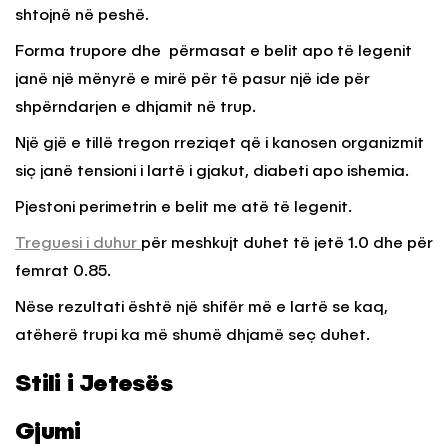
shtojnë në peshë.
Forma trupore dhe përmasat e belit apo të legenit
janë një mënyrë e mirë për të pasur një ide për
shpërndarjen e dhjamit në trup.
Një gjë e tillë tregon rreziqet që i kanosen organizmit
siç janë tensioni i lartë i gjakut, diabeti apo ishemia.
Pjestoni perimetrin e belit me atë të legenit.
Treguesi i duhur
për meshkujt duhet të jetë 1.0 dhe për
femrat 0.85.
Nëse rezultati është një shifër më e lartë se kaq,
atëherë trupi ka më shumë dhjamë seç duhet.
Stili i Jetesës
Gjumi