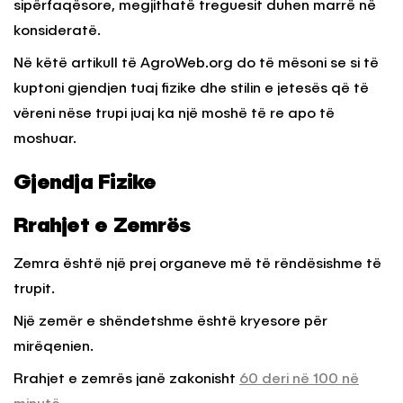
sipërfaqësore, megjithatë treguesit duhen marrë në
konsideratë.
Në këtë artikull të AgroWeb.org do të mësoni se si të
kuptoni gjendjen tuaj fizike dhe stilin e jetesës që të
vëreni nëse trupi juaj ka një moshë të re apo të
moshuar.
Gjendja Fizike
Rrahjet e Zemrës
Zemra është një prej organeve më të rëndësishme të
trupit.
Një zemër e shëndetshme është kryesore për
mirëqenien.
Rrahjet e zemrës janë zakonisht
60 deri në 100 në