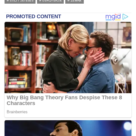
STILI I JETESES
USHQYERJA
ZEMRA