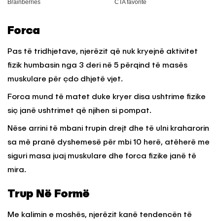
Forca
Pas të tridhjetave, njerëzit që nuk kryejnë aktivitet
fizik humbasin nga 3 deri në 5 përqind të masës
muskulare për çdo dhjetë vjet.
Forca mund të matet duke kryer disa ushtrime fizike
siç janë ushtrimet që njihen si pompat.
Nëse arrini të mbani trupin drejt dhe të ulni kraharorin
sa më pranë dyshemesë për mbi 10 herë, atëherë me
siguri masa juaj muskulare dhe forca fizike janë të
mira.
Trup Në Formë
Me kalimin e moshës, njerëzit kanë tendencën të