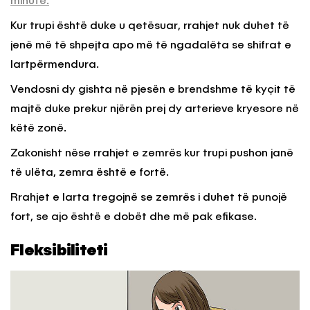
minutë.
Kur trupi është duke u qetësuar, rrahjet nuk duhet të
jenë më të shpejta apo më të ngadalëta se shifrat e
lartpërmendura.
Vendosni dy gishta në pjesën e brendshme të kyçit të
majtë duke prekur njërën prej dy arterieve kryesore në
këtë zonë.
Zakonisht nëse rrahjet e zemrës kur trupi pushon janë
të ulëta, zemra është e fortë.
Rrahjet e larta tregojnë se zemrës i duhet të punojë
fort, se ajo është e dobët dhe më pak efikase.
Fleksibiliteti