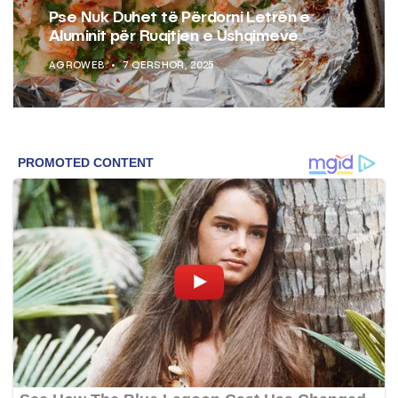
Pse Nuk Duhet të Përdorni Letrën e
Aluminit për Ruajtjen e Ushqimeve
AGROWEB
7 QERSHOR, 2025