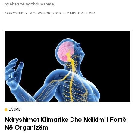
nxehta të vazhdueshme....
AGROWEB
9 QERSHOR, 2020
2 MINUTA LEXIM
LAJME
Ndryshimet Klimatike Dhe Ndikimi I Fortë
Në Organizëm