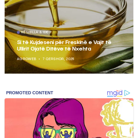
KËSHILLA & IDE
Pse Nuk Duhet të Përdorni Letrën e
Aluminit për Ruajtjen e Ushqimeve
AGROWEB
7 QERSHOR, 2025