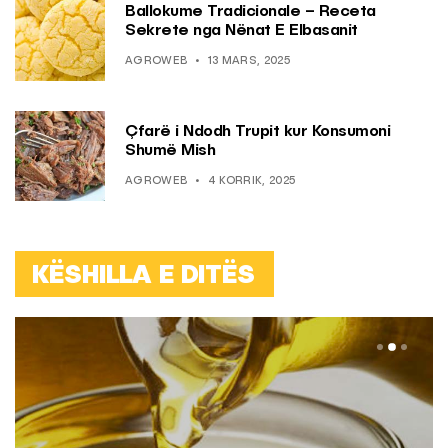
Ballokume Tradicionale – Receta
Sekrete nga Nënat E Elbasanit
AGROWEB
13 MARS, 2025
Çfarë i Ndodh Trupit kur Konsumoni
Shumë Mish
AGROWEB
4 KORRIK, 2025
KËSHILLA E DITËS