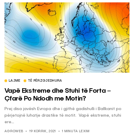
LAJME
TË PËRZGJEDHURA
Vapë Ekstreme dhe Stuhi të Forta –
Çfarë Po Ndodh me Motin?
Prej disa javësh Evropa dhe i gjithë gadishulli i Ballkanit po
përjetojnë luhatje drastike të motit. Vapë ekstreme, stuhi
ere...
AGROWEB
19 KORRIK, 2021
1 MINUTA LEXIM