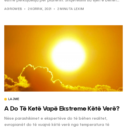
është përkujdesja për planetin. Shqetësimi sa vjen e bëhet...
AGROWEB
2 KORRIK, 2021
2 MINUTA LEXIM
LAJME
A Do Të Ketë Vapë Ekstreme Këtë Verë?
Nëse parashikimet e ekspertëve do të bëhen realitet,
evropianët do të vuajnë këtë verë nga temperatura të