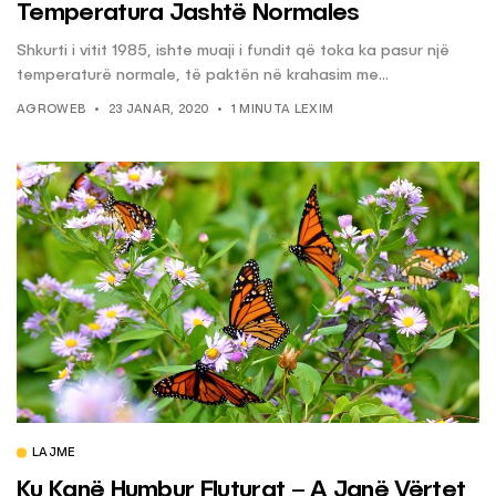
Temperatura Jashtë Normales
Shkurti i vitit 1985, ishte muaji i fundit që toka ka pasur një
temperaturë normale, të paktën në krahasim me...
AGROWEB
23 JANAR, 2020
1 MINUTA LEXIM
LAJME
Ku Kanë Humbur Fluturat – A Janë Vërtet