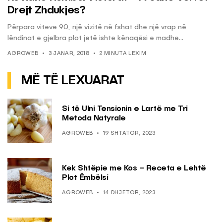
Drejt Zhdukjes?
Përpara viteve 90, një vizitë në fshat dhe një vrap në
lëndinat e gjelbra plot jetë ishte kënaqësi e madhe...
AGROWEB
3 JANAR, 2018
2 MINUTA LEXIM
MË TË LEXUARAT
Si të Ulni Tensionin e Lartë me Tri
Metoda Natyrale
AGROWEB
19 SHTATOR, 2023
Kek Shtëpie me Kos – Receta e Lehtë
Plot Ëmbëlsi
AGROWEB
14 DHJETOR, 2023