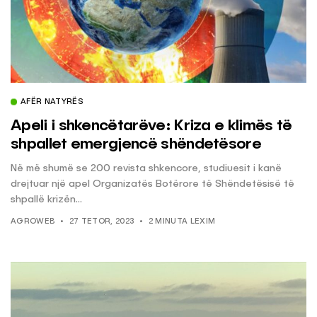
AFËR NATYRËS
Apeli i shkencëtarëve: Kriza e klimës të
shpallet emergjencë shëndetësore
Në më shumë se 200 revista shkencore, studiuesit i kanë
drejtuar një apel Organizatës Botërore të Shëndetësisë të
shpallë krizën...
AGROWEB
27 TETOR, 2023
2 MINUTA LEXIM